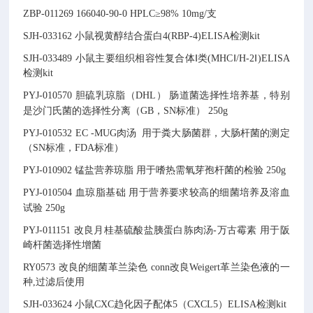
ZBP-011269
166040-90-0
HPLC≥98% 10mg/支
SJH-033162
小鼠视黄醇结合蛋白4(RBP-4)ELISA检测kit
SJH-033489
小鼠主要组织相容性复合体Ⅰ类(MHCⅠ/H-2Ⅰ)ELISA
检测kit
PYJ-010570
胆硫乳琼脂（DHL）
肠道菌选择性培养基，特别
是沙门氏菌的选择性分离（GB，SN标准）
250g
PYJ-010532
EC -MUG肉汤
用于粪大肠菌群，大肠杆菌的测定
（SN标准，FDA标准）
PYJ-010902
锰盐营养琼脂
用于嗜热需氧芽孢杆菌的检验
250g
PYJ-010504
血琼脂基础
用于营养要求较高的细菌培养及溶血
试验
250g
PYJ-011151
改良月桂基硫酸盐胰蛋白胨肉汤-万古霉素
用于阪
崎杆菌选择性增菌
RY0573
改良的细菌革兰染色
conn改良Weigert革兰染色液的一
种,过滤后使用
SJH-033624
小鼠CXC趋化因子配体5（CXCL5）ELISA检测kit