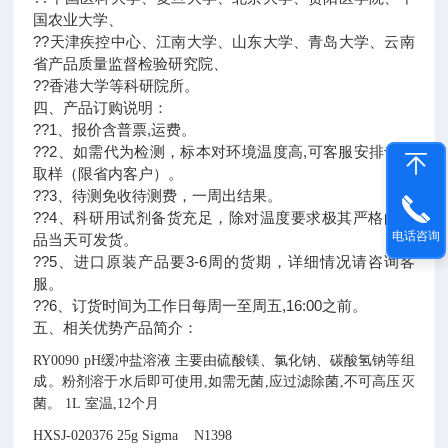
国农业大学、
??天津疾控中心、江南大学、山东大学、青岛大学、云南
省产品质量监督检验研究院、
??香港大学等科研院所。
四、产品订购说明：
??1、报价含普票,运费。
??2、如需代为检测，标本对环境温度高,可客服安排专人
取样（限省内客户）。
??3、待测免收待测费，一周出结果。
??4、科研用试剂备货充足，除对温度要求极其严格的产
电话咨询
品当天可发货。
??5、进口原装产品要3-6周的货期，详细情况请咨询客
服。
??6、订货时间为工作日每周一至周五,16:00之前。
五、相关优势产品简介：
RY0090
pH缓冲盐溶液
主要由硫酸镁、氯化钠、碳酸氢钠等组
成。粉剂溶于水后即可使用,如需无菌,应过滤除菌,不可高压灭
菌。
1L
室温,12个月
HXSJ-020376
25g
Sigma N1398