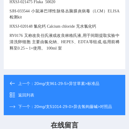
HXSJ-021475
Fluka 50020
SJH-033544
小鼠淋巴球性脉络丛脑膜炎病毒（LCM）ELISA
检测kit
HXSJ-020148
氯化钙
Calcium chloride
无水氯化钙
RY0176
又称改良任氏液或改良林格氏液,用于间期提取实验中
清洗卵细胞
主要由氯化钠、HEPES、EDTA等组成,临用前稀
释至0.25～1×使用。
100ml
室
上一个：
20mg/支961-29-5>异甘草素>标准品
返回列表
下一个：
20mg/支51014-29-0>异去氢钩藤碱>对照品
在线留言