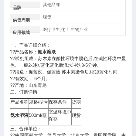
其他品牌
品牌
现货
供货周期
医疗卫生,化工,生物产业
应用领域
一、产品详细介绍：
??产品名称：
氨水溶液
??试剂组成：苏木素在酸性环境中脱色后,在碱性环境中显
色。一般2-3秒,蓝化蓝化后流水冲洗3-5分钟。
??用途：促蓝夜、促蓝液,苏木素染色后,缩短蓝化时间。
??有效期： 6个月。
??产地：山东青岛
二、订购详情:
产品名称
规格/型号
保存条件
货期
室温环境中
氨水溶液
500ml/瓶
现货
保存
三、合作单位：
??中国医科大学、复旦大学、北京大学、贵阳医学院、中