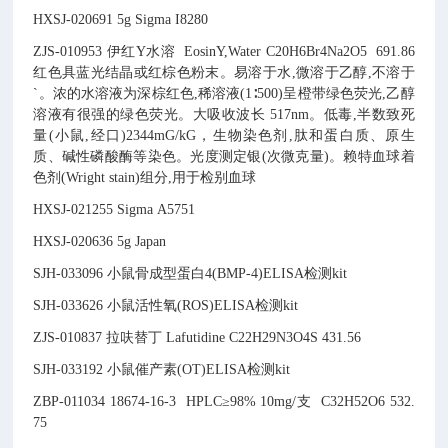
HXSJ-020691
5g
Sigma I8280
ZJS-010953
伊红Y水溶
EosinY,Water
C20H6Br4Na2O5
691.86
红色具蓝光结晶或红棕色粉末。易溶于水,微溶于乙醇,不溶于
`
。浓的水溶液为深棕红色,稀溶液(1∶500)呈橙带绿色荧光,乙醇
溶液有很强的绿色荧光。大吸收波长 517nm。低毒,半数致死
量(小鼠,经口)2344mG/kG，生物染色剂,肽和蛋白质、原生
质、碱性磷酸酶等染色。光度测定银(次微克量)。赖特血球着
色剂(Wright stain)组分,用于检别血球
HXSJ-021255
Sigma A5751
HXSJ-020636
5g
Japan
SJH-033096
小鼠骨成型蛋白4(BMP-4)ELISA检测kit
SJH-033626
小鼠活性氧(ROS)ELISA检测kit
ZJS-010837
拉呋替丁
Lafutidine
C22H29N3O4S
431.56
SJH-033192
小鼠催产素(OT)ELISA检测kit
ZBP-011034
18674-16-3
HPLC≥98% 10mg/支
C32H52O6
532.
75