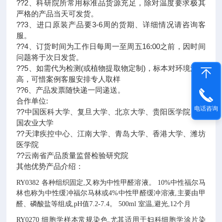
??2、科研院所常用标准品货源充足，除对温度要求极其
严格的产品当天可发货。
??3、进口原装产品要3-6周的货期、详细情况请咨询客
服。
??4、订货时间为工作日每周一至周五16:00之前，因时间
问题将于次日发货。
??5、如需代为检测(或植物提取物定制)，标本对环境温度
高，可惜案例客服安排专人取样
??6、产品发票随快递一同递送。
合作单位:
电话咨询
??中国医科大学、复旦大学、北京大学、贵阳医学院、中
国农业大学
??天津疾控中心、江南大学、青岛大学、香港大学、潍坊
医学院
??云南省产品质量监督检验研究院
其他优势产品介绍：
RY0382
各种组织固定,又称为中性甲醛溶液。
10%中性福尔马
林也称为中性缓冲福尔马林或4%中性甲醛缓冲溶液,主要由甲
醛、磷酸盐等组成,pH值7.2-7.4。
500ml
室温,避光,12个月
RY0270
细胞学样本常规染色,尤其适用于妇科细胞学涂片染