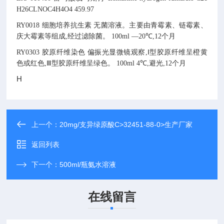
H26CLNOC4H4O4
459.97
RY0018
细胞培养抗生素
无菌溶液。主要由青霉素、链霉素、
庆大霉素等组成,经过滤除菌。
100ml
—20℃,12个月
RY0303
胶原纤维染色
偏振光显微镜观察,Ⅰ型胶原纤维呈橙黄
色或红色,Ⅲ型胶原纤维呈绿色。
100ml
4℃,避光,12个月
H
上一个：
20mg/支异绿原酸C>32451-88-0>生产厂家
返回列表
下一个：
500ml/瓶氨水溶液
在线留言