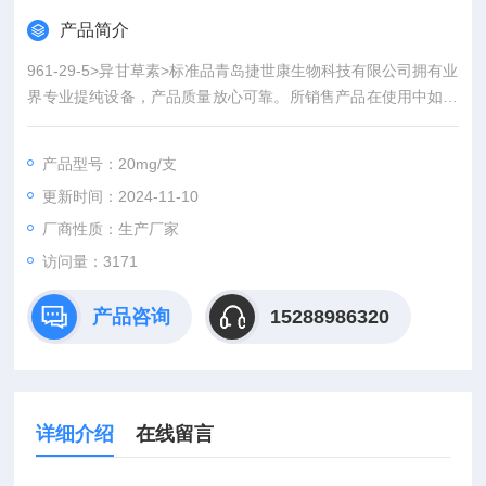
产品简介
961-29-5>异甘草素>标准品青岛捷世康生物科技有限公司拥有业
界专业提纯设备，产品质量放心可靠。所销售产品在使用中如出
现实际含量与产品外包标示不*可全额退款。同时代理：中检所标
准品、*标准品。同一单位购买我司产品可积累积分兑换（手机、
产品型号：20mg/支
电脑、平板电脑等）。
更新时间：2024-11-10
厂商性质：生产厂家
访问量：3171
产品咨询
15288986320
详细介绍
在线留言