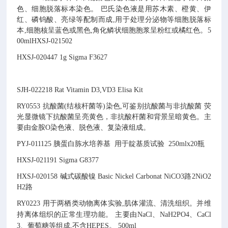
色、细胞脱落标本染色。
巴氏染色液是用苏木素、橙黄、伊
红、磷钨酸、亮绿等配制而成,用于处理分泌物等细胞脱落标
本,细胞核呈蓝色或黑色,角化鳞状细胞胞浆呈粉红或橘红色。5
00mlHXSJ-021502
HXSJ-020447
1g
Sigma F3627
SJH-022218
Rat Vitamin D3,VD3 Elisa Kit
RY0553
抗酸菌(结核杆菌等)染色,可鉴别抗酸菌与非抗酸菌
荧
光显微镜下抗酸菌呈亮黄色，非抗酸杆菌和背景呈暗黄色。主
要由金胺O染色液、脱色液、复染液组成。
PYJ-011125
胰蛋白胨水培养基
用于靛基质试验
250mlx20瓶
HXSJ-021191
Sigma G8377
HXSJ-020158
碱式碳酸镍
Basic
Nickel Carbonat
NiCO3路2NiO2
H2路
RY0223
用于两栖类动物离体实验,肌体灌流、清洗组织。并维
持离体组织的正常生理功能。
主要由NaCl、NaH2PO4、CaCl
3、葡萄糖等组成,不含HEPES。
500ml