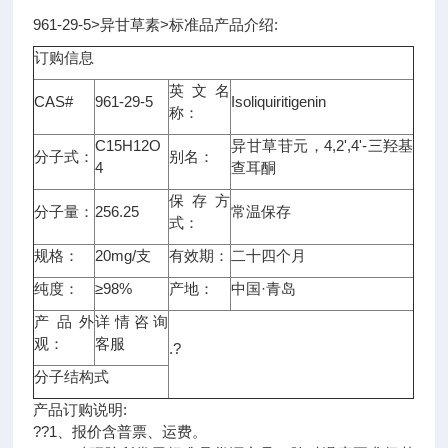
961-29-5>异甘草素>标准品产品介绍:
订购信息
英文名
CAS#
961-29-5
Isoliquiritigenin
称：
C15H12O
异甘草苷元，4,2',4'-三羟基
分子式：
别名：
4
查耳酮
保存方
分子量：
256.25
常温保存
式：
规格：
20mg/支
有效期：
二十四个月
纯度：
≥98%
产地：
中国·青岛
产品外
详情咨询
观：
客服
.?
分子结构式
产品订购说明:
??1、报价含普票、运费。