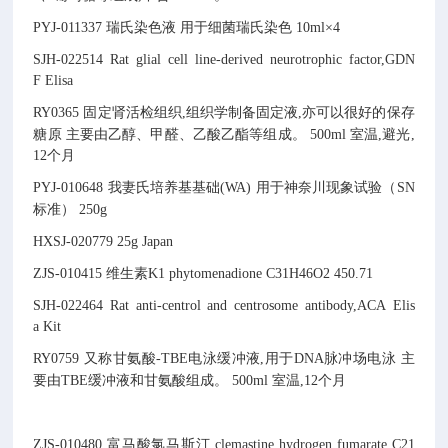
PYJ-011337
瑞氏染色液
用于细菌瑞氏染色
10ml×4
SJH-022514
Rat glial cell line-derived neurotrophic factor,GDN
F Elisa
RY0365
固定肾活检组织,组织学制备固定液,亦可以很好的保存
糖原
主要由乙醇、甲醛、乙酸乙酯等组成。
500ml
室温,避光,
12个月
PYJ-010648
我妻氏培养基基础(WA)
用于神奈川现象试验（SN
标准）
250g
HXSJ-020779
25g
Japan
ZJS-010415
维生素K1
phytomenadione
C31H46O2
450.71
SJH-022464
Rat anti-centrol and centrosome antibody,ACA Elis
a Kit
RY0759
又称甘氨酸-TBE电泳缓冲液,用于DNA脉冲场电泳
主
要由TBE缓冲液和甘氨酸组成。
500ml
室温,12个月
ZJS-010480
富马酸氯马斯汀
clemastine hydrogen fumarate
C21