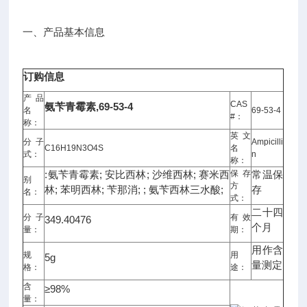
一、产品基本信息
订购信息
产品
CAS
氨苄青霉素,69-53-4
名
69-53-4
#：
称：
英文
分子
Ampicilli
C16H19N3O4S
名
式：
n
称：
:氨苄青霉素; 安比西林; 沙维西林; 赛米西
保存
常温保
别
方
林; 苯明西林; 苄那消; ; 氨苄西林三水酸;
存
名：
式：
二十四
分子
有效
349.40476
个月
量：
期：
用作含
规
用
5g
量测定
格：
途：
含
≥98%
量：