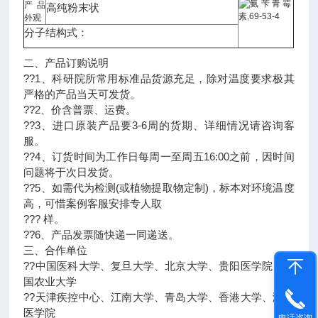
产品
高纯粉末状
外观
分子结构式：
二、产品订购说明
??1、科研院所常用标准品货源充足，除对温度要求极其
严格的产品当天可发货。
??2、价含普票、运费。
??3、进口原装产品要3-6周的货期、详细情况请咨询客
服。
??4、订货时间为工作日每周一至周五16:00之前，因时间
问题将于次日发货。
??5、如需代为检测(或植物提取物定制)，标本对环境温度
高，可惜案例客服安排专人取
??? 样。
??6、产品发票随快递一同递送。
三、合作单位
??中国医科大学、复旦大学、北京大学、贵阳医学院、中
国农业大学
??天津疾控中心、江南大学、青岛大学、香港大学、潍坊
医学院
电话咨询