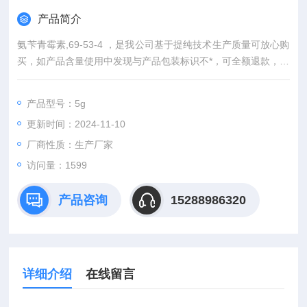
产品简介
氨苄青霉素,69-53-4 ，是我公司基于提纯技术生产质量可放心购
买，如产品含量使用中发现与产品包装标识不*，可全额退款，为
使广大客户一站式购齐所需试剂我公司同时代理：中检所标准
品、食品分析标准品、环境标准品同时提供技术服务支持，基于
产品型号：5g
对我司产品质量的保证，院校及医院客户可先发货后付款。 同单
更新时间：2024-11-10
位购货积分每季度均可参加礼品兑换（iphone 6、iPhone5s、iP
ad mini,笔记本电脑等
厂商性质：生产厂家
访问量：1599
产品咨询
15288986320
详细介绍
在线留言