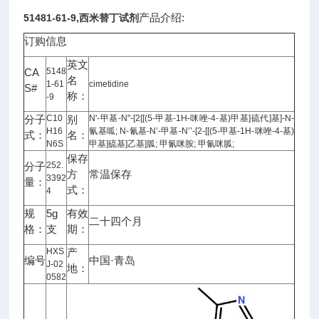
产品介绍:
51481-61-9,西米替丁试剂
订购信息
英文
CA
5148
名
1-61
cimetidine
S#
称：
-9
分子
C10
别
N'-甲基-N"-[2[[(5-甲基-1H-咪唑-4-基)甲基]硫代]基]-N-
H16
氰基呱; N-氰基-N’-甲基-N’’-[2-[[(5-甲基-1H-咪唑-4-基)
式：
名：
N6S
甲基]硫基]乙基]胍; 甲氰咪胺; 甲氰咪胍;
保存
分子
252.
方
常温保存
3392
量：
式：
4
规
5g
有效
二十四个月
格：
支
期：
HXS
产
编号
中国·青岛
J-02
地：
0582