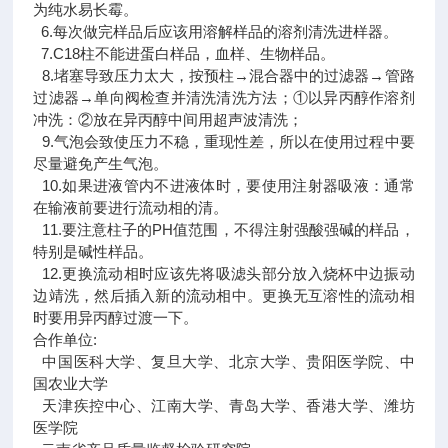
为纯水易长霉。
6.每次做完样品后应该用溶解样品的溶剂清洗进样器。
7.C18柱不能进蛋白样品，血样、生物样品。
8.堵塞导致压力太大，按预柱→混合器中的过滤器→管路
过滤器→单向阀检查并清洗清洗方法；①以异丙醇作溶剂
冲洗：②放在异丙醇中间用超声波清洗；
9.气泡会致使压力不稳，重现性差，所以在使用过程中要
尽量避免产生气泡。
10.如果进液管内不进液体时，要使用注射器吸液：通常
在输液前要进行流动相的清。
11.要注意柱子的PH值范围，不得注射强酸强碱的样品，
特别是碱性样品。
12.更换流动相时应该先将吸滤头部分放入烧杯中边振动
边靖洗，然后插入新的流动相中。更换无互溶性的流动相
时要用异丙醇过渡一下。
合作单位:
中国医科大学、复旦大学、北京大学、贵阳医学院、中
国农业大学
天津疾控中心、江南大学、青岛大学、香港大学、潍坊
医学院