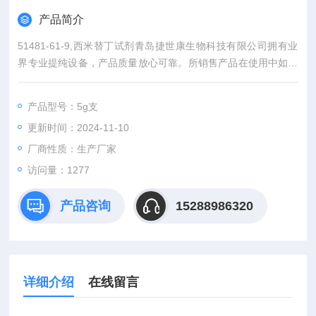
产品简介
51481-61-9,西米替丁试剂青岛捷世康生物科技有限公司拥有业
界专业提纯设备，产品质量放心可靠。所销售产品在使用中如出
现实际含量与产品外包标示不*可全额退款。同时代理：中检所标
准品、*标准品。同一单位购买我司产品可积累积分兑换（手机、
产品型号：5g支
电脑、平板电脑等）。
更新时间：2024-11-10
厂商性质：生产厂家
访问量：1277
产品咨询
15288986320
详细介绍
在线留言