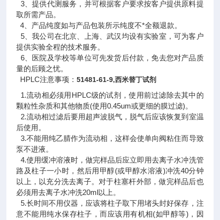
3、提供代测服务，并可根据客户要求按客户提供原料提
取所需产品。
4、产品纯度如与产品包装所示纯度不*全额退款。
5、我公司在北京、上海、武汉均设有实验室，可为客户
提供实验全程的技术服务。
6、医院及学校等单位可先发货后付款，免去您对产品质
量的后顾之忧。
HPLC注意事项：
51481-61-9,西米替丁试剂
1.流动相必须用HPLC级的试剂，使用前过滤除去其中的
颗粒性杂质和其他物质(使用0.45um或更细的膜过滤)。
2.流动相过滤后要用超声波脱气，脱气后应该恢复到室温
后使用。
3.不能用纯乙腈作为流动相，这样会使单向阀粘住而导致
泵不进液。
4.使用缓冲溶液时，做完样品后应立即用去离子水冲洗管
路及柱子一小时，然后用甲醇(或甲醇水溶液)冲洗40分钟
以上，以充分洗去离子。对于柱塞杆外部，做完样品后也
必须用去离子水冲洗20ml以上。
5.长时间不用仪器，应该将柱子取下用堵头封好保存，注
意不能用纯水保存柱子，而应该用有机相(如甲醇等)，因