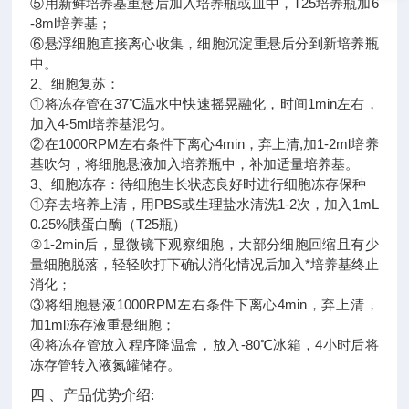
⑤用新鲜培养基重悬后加入培养瓶或皿中，T25培养瓶加6
-8ml培养基；
⑥悬浮细胞直接离心收集，细胞沉淀重悬后分到新培养瓶
中。
2、细胞复苏：
①将冻存管在37℃温水中快速摇晃融化，时间1min左右，
加入4-5ml培养基混匀。
②在1000RPM左右条件下离心4min，弃上清,加1-2ml培养
基吹匀，将细胞悬液加入培养瓶中，补加适量培养基。
3、细胞冻存：待细胞生长状态良好时进行细胞冻存保种
①弃去培养上清，用PBS或生理盐水清洗1-2次，加入1mL
0.25%胰蛋白酶（T25瓶）
②1-2min后，显微镜下观察细胞，大部分细胞回缩且有少
量细胞脱落，轻轻吹打下确认消化情况后加入*培养基终止
消化；
③将细胞悬液1000RPM左右条件下离心4min，弃上清，
加1ml冻存液重悬细胞；
④将冻存管放入程序降温盒，放入-80℃冰箱，4小时后将
冻存管转入液氮罐储存。
四 、产品优势介绍: