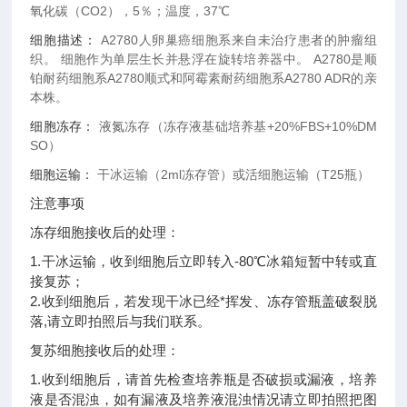
氧化碳（CO2），5％；温度，37℃
细胞描述：
A2780人卵巢癌细胞系来自未治疗患者的肿瘤组
织。 细胞作为单层生长并悬浮在旋转培养器中。 A2780是顺
铂耐药细胞系A2780顺式和阿霉素耐药细胞系A2780 ADR的亲
本株。
细胞冻存：
液氮冻存（冻存液基础培养基+20%FBS+10%DM
SO）
细胞运输：
干冰运输（2ml冻存管）或活细胞运输（T25瓶）
注意事项
冻存细胞接收后的处理：
1.干冰运输，收到细胞后立即转入-80℃冰箱短暂中转或直
接复苏；
2.收到细胞后，若发现干冰已经*挥发、冻存管瓶盖破裂脱
落,请立即拍照后与我们联系。
复苏细胞接收后的处理：
1.收到细胞后，请首先检查培养瓶是否破损或漏液，培养
液是否混浊，如有漏液及培养液混浊情况请立即拍照把图