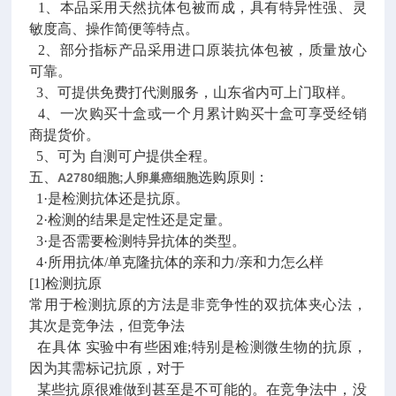
1、本品采用天然抗体包被而成，具有特异性强、灵
敏度高、操作简便等特点。
2、部分指标产品采用进口原装抗体包被，质量放心
可靠。
3、可提供免费打代测服务，山东省内可上门取样。
4、一次购买十盒或一个月累计购买十盒可享受经销
商提货价。
5、可为 自测可户提供全程。
五、
选购原则：
A2780细胞;人卵巢癌细胞
1·是检测抗体还是抗原。
2·检测的结果是定性还是定量。
3·是否需要检测特异抗体的类型。
4·所用抗体/单克隆抗体的亲和力/亲和力怎么样
[1]检测抗原
常用于检测抗原的方法是非竞争性的双抗体夹心法，
其次是竞争法，但竞争法
在具体 实验中有些困难;特别是检测微生物的抗原，
因为其需标记抗原，对于
某些抗原很难做到甚至是不可能的。在竞争法中，没