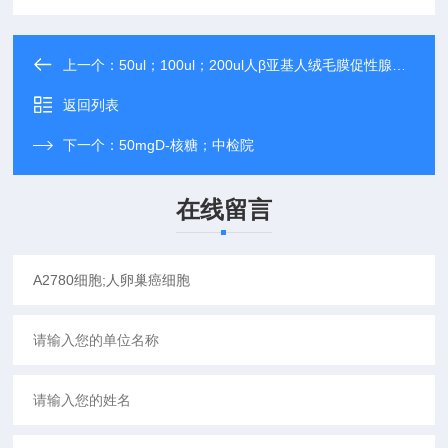
上一个：
50ul；100ul；200ul人β亚基人绒毛膜促性腺激素（β HCG）抗体
返回列表
下一个：
50mgD-核糖；中检院
在线留言