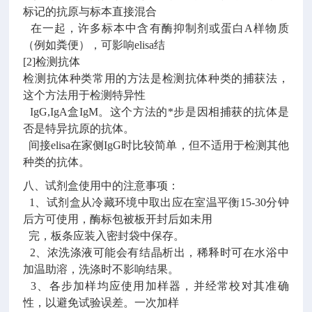
标记的抗原与标本直接混合
在一起，许多标本中含有酶抑制剂或蛋白A样物质
（例如粪便），可影响elisa结
[2]检测抗体
检测抗体种类常用的方法是检测抗体种类的捕获法，
这个方法用于检测特异性
IgG,IgA盒IgM。这个方法的*步是因相捕获的抗体是
否是特异抗原的抗体。
间接elisa在家侧IgG时比较简单，但不适用于检测其他
种类的抗体。
八、试剂盒使用中的注意事项：
1、试剂盒从冷藏环境中取出应在室温平衡15-30分钟
后方可使用，酶标包被板开封后如未用
完，板条应装入密封袋中保存。
2、浓洗涤液可能会有结晶析出，稀释时可在水浴中
加温助溶，洗涤时不影响结果。
3、各步加样均应使用加样器，并经常校对其准确
性，以避免试验误差。一次加样