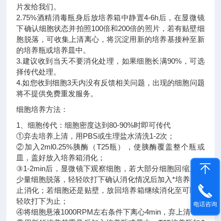
片发给我们。
2.75%酒精消毒瓶身后放培养箱中静置4-6h后，在显微镜
下确认细胞状态并拍照100倍和200倍的照片，若有贴壁细
胞脱落，可收集上清离心，将沉淀用新的培养基接种至新
的培养瓶或培养皿中。
3.建议收到当天不要消化处理，如果细胞长满90%，可选
择传代处理。
4.如您收到细胞3天内没有反馈相关问题，出现的细胞问题
将不提供免费重发服务。
细胞培养方法：
1、细胞传代：细胞密度达到80-90%时即可传代
①弃去培养上清，用PBS或生理盐水清洗1-2次；
②加入2ml0.25%胰酶（T25瓶），使胰酶覆盖整个瓶或
皿，盖好放入培养箱消化；
③1-2min后，显微镜下观察细胞，若大部分细胞回缩且有
少量细胞脱落，轻轻吹打下确认消化情况后加入*培养基终
止消化；若细胞还是贴壁，放回培养箱继续消化至可以轻
轻吹打下为止；
电话咨询
④将细胞悬液1000RPM左右条件下离心4min，弃上清；