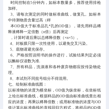
时间控制在5分钟内，如标本数量多，推荐使用排枪
加样。
3、请每次测定的同时做标准曲线，做复孔。如标本
中待测物质含量过高（样
本OD值大于标准品孔*孔的OD值），请先用样品稀
释液稀释一定倍数（n倍）后再测定
，计算时请后乘以总稀释倍数（×n×5）。
4、封板膜只限一次性使用，以避免交叉污染。
5、底物请避光保存。
6、严格按照说明书的操作进行，试验结果判定必须
以酶标仪读数为准.
7、所有样品，洗涤液和各种废弃物都应按传染物处
理。
8、本试剂不同批号组分不得混用。
七、绘制标准曲线图：
以标准物的浓度为横坐标，OD值为纵坐标，在坐标纸
上绘出标准曲线，根据样品的OD值由标准曲线查出相
应的浓度；再乘以稀释倍数；或用标准物的浓度与OD
值计算出标准曲线的直线回归方程式，将样品的OD值