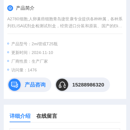
产品简介
A2780细胞;人卵巢癌细胞青岛捷世康专业提供各种种属，各种系
列ELISA试剂盒检测试剂盒，经营进口分装和原装、国产的Elisa
试剂盒，*，技术严格，无效果退款退货。购买均有积分相赠（同
一单位可累计）可兑换手机、笔记本电脑等礼品，咨询及订购。
产品型号：2ml管或T25瓶
更新时间：2024-11-10
厂商性质：生产厂家
访问量：1476
产品咨询
15288986320
详细介绍
在线留言