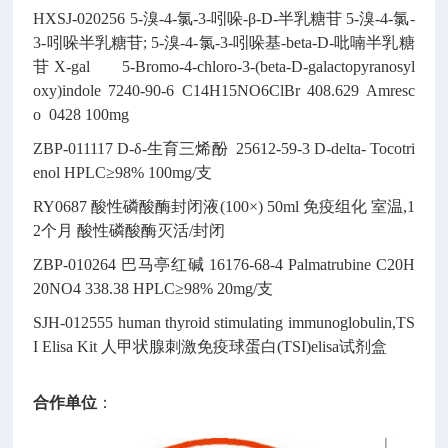
HXSJ-020256
5-溴-4-氯-3-吲哚-β-D-半乳糖苷
5-溴-4-氯-
3-吲哚半乳糖苷; 5-溴-4-氯-3-吲哚基-beta-D-吡喃半乳糖
苷
X-gal
5-Bromo-4-chloro-3-(beta-D-galactopyranosyl
oxy)indole
7240-90-6
C14H15NO6ClBr
408.629
Amresc
o 0428
100mg
ZBP-011117
D-δ-生育三烯酚
25612-59-3
D-delta- Tocotri
enol
HPLC≥98% 100mg/支
RY0687
酸性磷酸酶封闭液(100×)
50ml
免疫组化
室温,1
2个月
酸性磷酸酶灭活/封闭
ZBP-010264
巴马亭红碱
16176-68-4
Palmatrubine
C20H
20NO4
338.38
HPLC≥98% 20mg/支
SJH-012555
human thyroid stimulating immunoglobulin,TS
I Elisa Kit
人甲状腺刺激免疫球蛋白(TSI)elisa试剂盒
合作单位
：