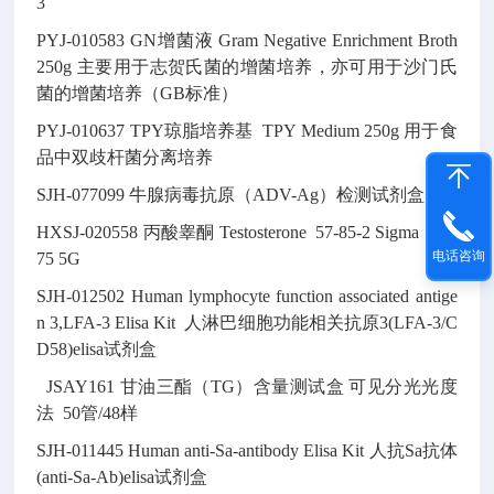
3
PYJ-010583
GN增菌液
Gram Negative Enrichment Broth
250g
主要用于志贺氏菌的增菌培养，亦可用于沙门氏
菌的增菌培养（GB标准）
PYJ-010637
TPY琼脂培养基
TPY Medium
250g
用于食
品中双歧杆菌分离培养
SJH-077099
牛腺病毒抗原（ADV-Ag）检测试剂盒
HXSJ-020558
丙酸睾酮
Testosterone
57-85-2
Sigma T18
电话咨询
75
5G
SJH-012502
Human lymphocyte function associated antige
n 3,LFA-3 Elisa Kit
人淋巴细胞功能相关抗原3(LFA-3/C
D58)elisa试剂盒
JSAY161
甘油三酯（TG）含量测试盒
可见分光光度
法
50管/48样
SJH-011445
Human anti-Sa-antibody Elisa Kit
人抗Sa抗体
(anti-Sa-Ab)elisa试剂盒