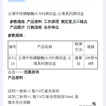
土壤中性磷酸酶(S-NP)测试盒-土壤系列测试盒
参数规格 产品资料 工作原理 测定意义
产品图片 订购流程
合作单位
参数规格
：
检测
编号
产品名称
规格
方法
KY2
土壤中性磷酸酶(S-NP)测试盒-土
微量
100管/9
24
壤系列测试盒
法
6样
点击>>>>
优惠咨询
产品资料
：
试剂一液体×1 瓶??4℃避光保存
试剂二粉剂×1 瓶??4℃保存用前加50mL 蒸
馏水充分溶解
电