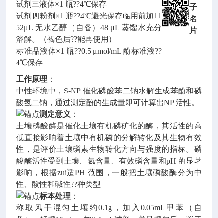
试剂三液体×1 瓶??4℃保存
子
试剂四粉剂×1 瓶??4℃避光保存临用前加11
名
52μL 无水乙醇（自备）48 μL 蒸馏水充分
片
溶解。（褐色后??能再使用）
标准品液体×1 瓶??0.5 μmol/mL 酚标准液??
4℃保存
工作原理
：
中性环境中，S-NP 催化磷酸苯二钠水解生成苯酚和磷
酸氢二钠，通过测定酚的生成量即可计算出NP 活性。
测定意义
：
土壤磷酸酶是催化土壤有机磷矿化的酶，其活性的高
低直接影响着土壤中有机磷的分解转化及其生物有效
性，是评价土壤磷素生物转化方向与强度的指标。磷
酸酶活性受到土壤、氮含量、有效磷含量和pH 的显著
影响，根据zui适PH 范围，一般把土壤磷酸酶分为中
性、酸性和碱性??种类型
标本处理
：
称取风干混匀土壤约0.1g，加入0.05mL甲苯（自