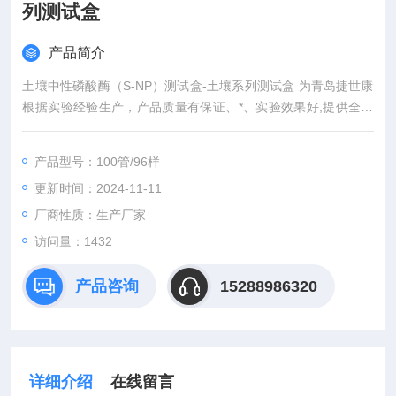
列测试盒
产品简介
土壤中性磷酸酶（S-NP）测试盒-土壤系列测试盒 为青岛捷世康
根据实验经验生产，产品质量有保证、*、实验效果好,提供全程
技术服务或免费代测服务（山东省内可上门取样）产品具有灵敏
度高，快速,准确,操作简单,易于保存等优点。咨询订购。
产品型号：100管/96样
更新时间：2024-11-11
厂商性质：生产厂家
访问量：1432
产品咨询
15288986320
详细介绍
在线留言