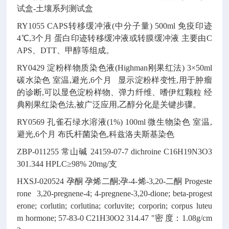
试盒-土壤系列测试盒
RY1055
CAPS转移缓冲液(中分子量)
500ml
免疫印迹
4℃,3个月
蛋白印迹转移缓冲液或转膜缓冲液
主要由C
APS、DTT、甲醇等组成。
RY0429
淀粉样物质染色液(Highman刚果红法)
3×50ml
碳水染色
室温,避光,6个月
显示淀粉样变性,用于肿瘤
的诊断,可以显色淀粉样物、弹力纤维、嗜伊红颗粒
经
典刚果红染色法,被广泛应用,乙醇分化是关键步骤。
RY0569
孔雀石绿水溶液(1%)
100ml
微生物染色
室温,
避光,6个月
布氏杆菌染色,科兹洛夫斯基染色
ZBP-011255
常山碱
24159-07-7
dichroine
C16H19N3O3
301.344
HPLC≥98% 20mg/支
HXSJ-020524
孕酮
孕烯二酮;孕-4-烯-3,20-二酮
Progeste
rone
3,20-pregnene-4; 4-pregnene-3,20-dione; beta-progest
erone; corlutin; corlutina; corluvite; corporin; corpus luteu
m hormone;
57-83-0
C21H30O2
314.47
"密 度：1.08g/cm