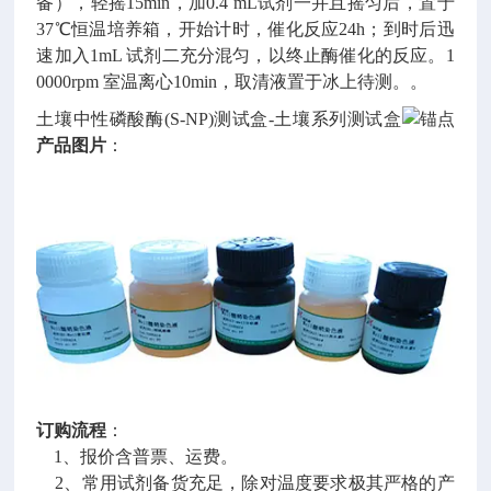
备），轻摇15min，加0.4 mL试剂一并且摇匀后，置于
37℃恒温培养箱，开始计时，催化反应24h；到时后迅
速加入1mL 试剂二充分混匀，以终止酶催化的反应。1
0000rpm 室温离心10min，取清液置于冰上待测。。
土壤中性磷酸酶(S-NP)测试盒-土壤系列测试盒
产品图片
：
订购流程
：
1、报价含普票、运费。
2、常用试剂备货充足，除对温度要求极其严格的产