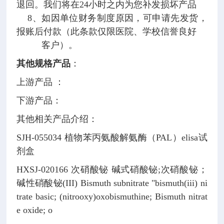
退回。我们将在24小时之内为您补发损坏产品
8、如因单位财务制度原因，可申请先发货，
报账后付款（此条款仅限医院、学校信誉良好
客户）。
其他规格产品
：
上游产品 ：
下游产品：
其他相关产品介绍：
SJH-055034
植物苯丙氨酸解氨酶（PAL）elisa试
剂盒
HXSJ-020166
次硝酸铋
碱式硝酸铋;次硝酸铋；
碱性硝酸铋(III)
Bismuth subnitrate
"bismuth(iii) ni
trate basic; (nitrooxy)oxobismuthine; Bismuth nitrat
e oxide; o