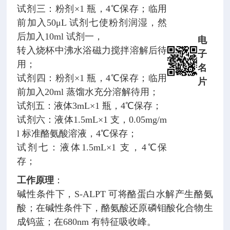
试剂三：粉剂×1 瓶，4℃保存；临用
前加入50μL 试剂七使粉剂润湿，然
后加入10ml 试剂一，
电
转入烧杯中沸水浴磁力搅拌溶解后待
子
用；
名
试剂四：粉剂×1 瓶，4℃保存；临用
片
前加入20ml 蒸馏水充分溶解待用；
试剂五：液体3mL×1 瓶，4℃保存；
试剂六：液体1.5mL×1 支，0.05mg/m
l 标准酪氨酸溶液，4℃保存；
试剂七：液体1.5mL×1 支，4℃保
存；
工作原理
：
碱性条件下，S-ALPT 可将酪蛋白水解产生酪氨
酸；在碱性条件下，酪氨酸还原磷钼酸化合物生
成钨蓝；在680nm 有特征吸收峰。