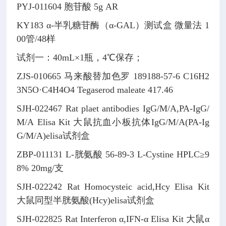
PYJ-011604
胞苷酸
5g
AR
KY183
α-半乳糖苷酶（α-GAL）测试盒
微量法
1
00管/48样
试剂一：40mL×1瓶，4℃保存；
ZJS-010665
马来酸替加色罗
189188-57-6
C16H2
3N5O·C4H4O4
Tegaserod maleate
417.46
SJH-022467
Rat plaet antibodies IgG/M/A,PA-IgG/
M/A Elisa Kit
大鼠抗血小板抗体IgG/M/A(PA-Ig
G/M/A)elisa试剂盒
ZBP-011131
L-胱氨酸
56-89-3
L-Cystine
HPLC≥9
8% 20mg/支
SJH-022242
Rat Homocysteic acid,Hcy Elisa Kit
大鼠同型半胱氨酸(Hcy)elisa试剂盒
SJH-022825
Rat Interferon α,IFN-α Elisa Kit
大鼠α