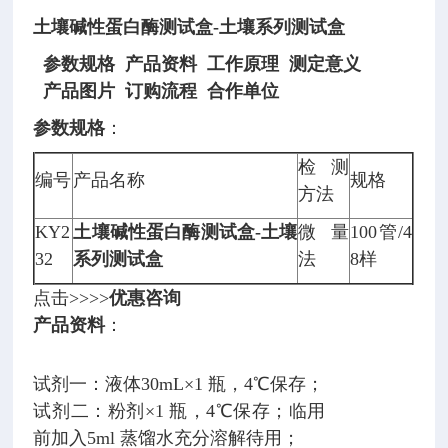
土壤碱性蛋白酶测试盒-土壤系列测试盒
参数规格 产品资料 工作原理 测定意义
产品图片 订购流程
合作单位
参数规格
：
检测
编号
产品名称
规格
方法
KY2
土壤碱性蛋白酶测试盒-土壤
微量
100管/4
32
系列测试盒
法
8样
点击>>>>
优惠咨询
产品资料
：
试剂一：液体30mL×1 瓶，4℃保存；
试剂二：粉剂×1 瓶，4℃保存；临用
前加入5ml 蒸馏水充分溶解待用；