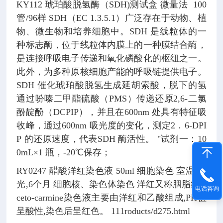
KY112
琥珀酸脱氢酶（SDH)测试盒
微量法
100
管/96样
SDH（EC 1.3.5.1）广泛存在于动物、植
物、微生物和培养细胞中。SDH 是线粒体的一
种标志酶，位于线粒体内膜上的一种膜结合酶，
是连接呼吸电子传递和氧化磷酸化的枢纽之一。
此外，为多种原核细胞产能的呼吸链提供电子。
SDH 催化琥珀酸脱氢生成延胡索酸，脱下的氢
通过吩嗪二甲酯硫酸（PMS）传递还原2,6-二氯
酚靛酚（DCPIP），并且在600nm 处具有特征吸
收峰，通过600nm 吸光度的变化，测定2．6-DPI
P 的还原速度，代表SDH 酶活性。
"试剂一：10
0mL×1 瓶，-20℃保存；
RY0247
醋酸洋红染色液
50ml
细胞染色
室温,避
光,6个月
细胞核、染色体染色
洋红又称胭脂红,a
电话咨询
ceto-carmine染色液主要由洋红和乙酸组成,PH值
呈酸性,染色后呈红色。
111roducts/d275.html