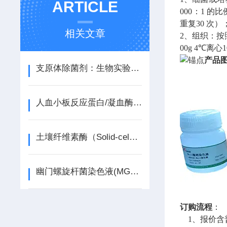
ARTICLE
000：1 
重复30 次）
相关文章
2、组织：按照
00g 4℃离
产品
支原体除菌剂：生物实验与生产的守护者
人血小板反应蛋白/凝血酶敏感蛋白1（TSP-1）ELISA检测试剂盒
土壤纤维素酶（Solid-celse，S-CL）活性测定试剂盒说明书
幽门螺旋杆菌染色液(MGG法)产品介绍
订购流程
：
1、报价含