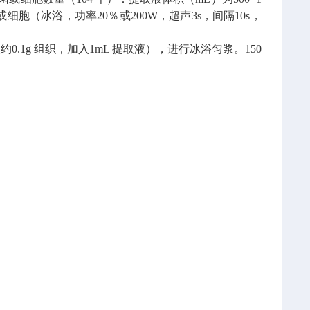
或细胞（冰浴，功率20％或200W，超声3s，间隔10s，
0.1g 组织，加入1mL 提取液），进行冰浴匀浆。150