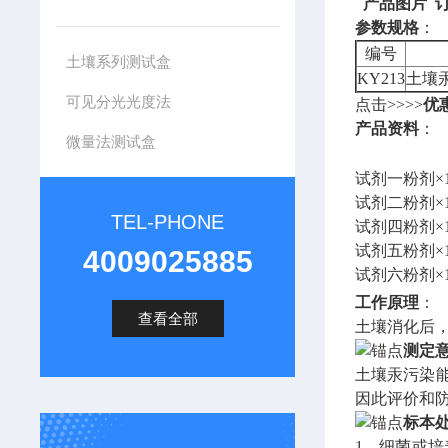
产品图片 
参数规格
：
编号
土壤系列测试盒
KY213
土壤
可见分光光度法
点击>>>>
优
产品资料
：
微量法测试盒
试剂一粉剂×
试剂二粉剂×1
TEL-PHONE
试剂四粉剂×1
试剂五粉剂×1
4009025885
试剂六粉剂×
工作原理
：
查看全部
土壤消化后，
测定
土壤汞污染
因此评价和
标本
1、细菌或培