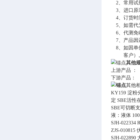
2、常用试
3、进口原装
4、订货时间
5、如需代
6、代测免
7、产品因
8、如因单
客户）
其他
上游产品 ：
下游产品：
其他
KY159
淀粉
定 SBE活
SBE可切断
液：液体 10
SJH-022334
R
ZJS-010815
SJH-022890