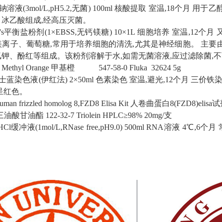
溶液(3mol/L,pH5.2,无菌)
100ml
核酸提取
室温,18个月
用于乙醇
冰乙酸组成,经高压灭菌。
le's平衡盐粉剂(1×EBSS,无钙镁糖)
10×1L
细胞培养
室温,12个月
离子、葡萄糖,常用于培养细胞的清洗,尤其是神经细胞。
主要
钾、酚红等组成。该粉剂溶解于水,如需无菌溶液,应过滤除菌,不
Methyl Orange 甲基橙
547-58-0
Fluka 32624
5g
士蓝染色液(伊红法)
2×50ml
色素染色
室温,避光,12个月
三价铁染
呈红色。
uman frizzled homolog 8,FZD8 Elisa Kit
人卷曲蛋白8(FZD8)elisa
三油酸甘油酯
122-32-7
Triolein
HPLC≥98% 20mg/支
-HCl缓冲液(1mol/L,RNase free,pH9.0)
500ml
RNA溶液
4℃,6个月