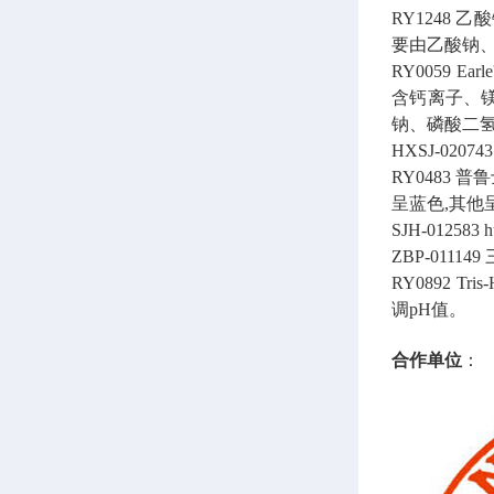
RY1248
乙酸钠
要由乙酸钠、
RY0059
Ear
含钙离子、镁
钠、磷酸二氢
HXSJ-020743
RY0483
普鲁
呈蓝色,其他
SJH-012583
h
ZBP-011149
RY0892
Tris
调pH值。
合作单位
：