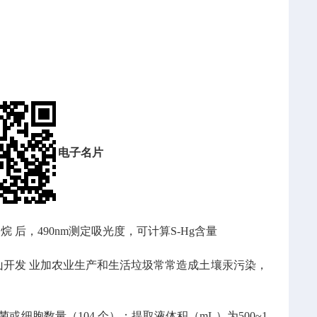
电子名片
 后，490nm测定吸光度，可计算S-Hg含量
开发 业加农业生产和生活垃圾常常造成土壤汞污染，
胞数量（104 个）：提取液体积（mL）为500~1