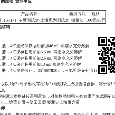
订购流程
合作单位
产品名称
检测方法
规格
汞（S-Hg）浓度测试盒-土壤系列测试盒
微量法
100管/96样
惠咨询
1 瓶，4℃避光保存临用前加46 mL 蒸馏水充分溶解
 瓶，4℃保存临用前加5.5 mL 蒸馏水充分溶解
 瓶，4℃保存临用前加2.6 mL 蒸馏水充分溶解
 瓶，4℃保存临用前加13 mL 蒸馏水充分溶解
1 瓶，4℃避光保存，临用前加50 mL 三氯甲烷充分溶解
汞以 Hg2+离子形式存在Hg2+能硫腙生成橙色络合物，溶于氯甲烷
意义
：
能够通过食物链传递和富集，对植物动物和人类健康产生威胁矿山
防止土壤重金属污染常常需 要测定土壤汞含量
处理
：
养细胞：先收集细菌或细胞到离心管内，离心后弃上清；按照细菌或细