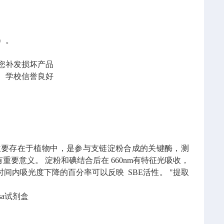
）。
您补发损坏产品
、学校信誉良好
1.18）主要存在于植物中，是参与支链淀粉合成的关键酶，测
有重要意义。
淀粉和碘结合后在 660nm有特征光吸收，
定时间内吸光度下降的百分率可以反映 SBE活性。
"提取
isa试剂盒