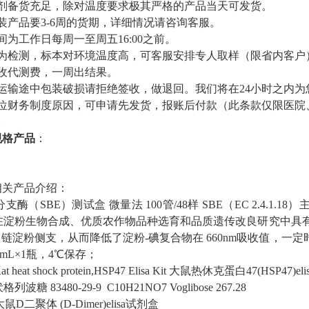
剂备货充足，除对温度要求极其严格的产品当天可发货。
产品要3-6周的货期，详细情况请咨询客服。
为工作日每周一至周五16:00之前。
为检测，标本对环境温度高，可客服安排专人取样（限省内客户
收代测费，一周出结果。
运输途中包装破损请拒绝签收，做退回。我们将在24小时之内为
位财务制度原因，可申请先发货，报账后付款（此条款仅限医院
。
规格产品
：
相关产品介绍：
分支酶（SBE）测试盒
微量法
100管/48样
SBE（EC 2.4.
性在淀粉生物合成、优质农作物品种选育和品质遗传改良研究中具
支链淀粉侧支，从而降低了淀粉-碘复合物在 660nm吸收值，一
0mL×1瓶，4℃保存；
at heat shock protein,HSP47 Elisa Kit
大鼠热休克蛋白47(HSP47)el
伏格列波糖
83480-29-9
C10H21NO7
Voglibose
267.28
大鼠D二聚体 (D-Dimer)elisa试剂盒