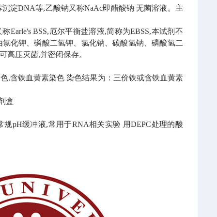
沉淀DNA等,乙酸钠又称NaAc即醋酸钠
无菌溶液。主
又称Earle's BSS,厄尔平衡盐溶液,简称为EBSS,本试剂不
由氯化钾、磷酸二氢钾、氯化钠、碳酸氢钠、磷酸氢二
可高压灭菌,并密闭保存。
色,含铁血黄素染色
染色结果为：三价铁或含铁血黄素
试剂盒
常规pH缓冲液,常用于RNA相关实验
用DEPC处理的酸