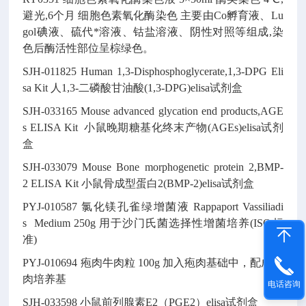
避光,6个月
细胞色素氧化酶染色
主要由Co孵育液、Lu
gol碘液、硫代*溶液、钴盐溶液、阴性对照等组成,染
色后酶活性部位呈棕绿色。
SJH-011825
Human 1,3-Disphosphoglycerate,1,3-DPG Eli
sa Kit
人1,3-二磷酸甘油酸(1,3-DPG)elisa试剂盒
SJH-033165
Mouse advanced glycation end products,AGE
s ELISA Kit
小鼠晚期糖基化终末产物(AGEs)elisa试剂
盒
SJH-033079
Mouse Bone morphogenetic protein 2,BMP-
2 ELISA Kit
小鼠骨成型蛋白2(BMP-2)elisa试剂盒
PYJ-010587
氯化镁孔雀绿增菌液
Rappaport Vassiliadi
s Medium
250g
用于沙门氏菌选择性增菌培养(ISO标
准)
PYJ-010694
疱肉牛肉粒
100g
加入疱肉基础中，配成疱
肉培养基
电话咨询
SJH-033598
小鼠前列腺素E2（PGE2）elisa试剂盒