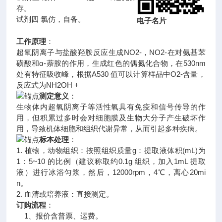
存。
试剂四 氯仿，自备。
电子名片
工作原理
：
超氧阴离子与盐酸羟胺反应生成NO2-，NO2-在对氨基苯
磺酸和α-萘胺的作用，生成红色的偶氮化合物，在530nm
处有特征吸收峰，根据A530 值可以计算样品中O2-含量，
反应式为NH2OH +
测定意义
：
生物体内超氧阴离子等活性氧具有免疫和信号传导的作
用，但积累过多时会对细胞膜及生物大分子产生破坏作
用，导致机体细胞和组织代谢异常，从而引起多种疾病。
标本处理
：
1. 植物，动物组织：按照组织质量g：提取液体积(mL)为
1：5~10 的比例（建议称取约0.1g 组织，加入1mL 提取
液）进行冰浴匀浆，然后，12000rpm，4℃，离心20mi
n。
2. 血清或培养液：直接测定。
订购流程
：
1、报价含普票、运费。