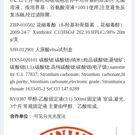
0℃,12个月
哺乳动物细胞培养中培养基的添加剂
无菌
溶液。按培养基：谷氨酸溶液=100:1使用,注意避免反
复冻融,经过滤除菌。
ZBP-010502
花椒毒酚（8-羟基补骨脂素 ，花椒毒醇）
2009-24-7
Xanthotol
C11H6O4
202.16
HPLC≥98% 20m
g/支
SJH-012901
人尿酸elisa试剂盒
HXSJ-020101
碳酸锶
碳酸锶(纳米);粒品碳酸锶;菱锶矿;
碳酸锶(1:1);碳酸锶;高纯碳酸锶;碳酸锶(电子级)
nanome
tre
C.I. 77837; Strontium carbonate; Strontium carbonate,hi
gh purity; Strontium carbonate,electronic grade; Strontiumca
rbonate
1633-05-2
SrCO3
147.6289
RY0387
甲醇-乙酸固定液(3:1)
500ml
固定液
室温,避光,
3个月
常规固定液
主要由甲醇、乙酸组成。
合作单位
：-可见分光光度法