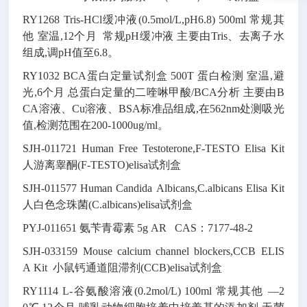
RY1268
Tris-HCl缓冲液(0.5mol/L,pH6.8)
500ml
常规其
他
室温,12个月
常规pH缓冲液
主要由Tris、去离子水
组成,调pH值至6.8。
RY1032
BCA蛋白定量试剂盒
500T
蛋白检测
室温,避
光,6个月
总蛋白定量的二喹啉甲酸/BCA分析
主要由B
CA溶液、Cu溶液、BSA标准品组成,在562nm处测吸光
值,检测范围在200-1000ug/ml。
SJH-011721
Human Free Testoterone,F-TESTO Elisa Kit
人游离睾酮(F-TESTO)elisa试剂盒
SJH-011577
Human Candida Albicans,C.albicans Elisa Kit
人白色念珠菌(C.albicans)elisa试剂盒
PYJ-011651
氨苄青霉素
5g
AR CAS：7177-48-2
SJH-033159
Mouse calcium channel blockers,CCB ELIS
A Kit
小鼠钙通道阻滞剂(CCB)elisa试剂盒
RY1114
L-谷氨酸溶液(0.2mol/L)
100ml
常规其他
—2