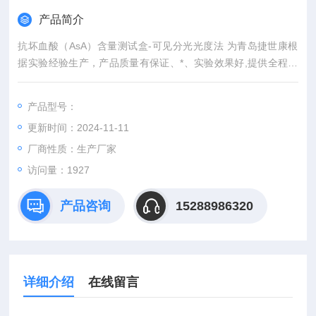
产品简介
抗坏血酸（AsA）含量测试盒-可见分光光度法 为青岛捷世康根
据实验经验生产，产品质量有保证、*、实验效果好,提供全程技
术服务或免费代测服务（山东省内可上门取样）产品具有灵敏度
高，快速,准确,操作简单,易于保存等优点。咨询订购。
产品型号：
更新时间：2024-11-11
厂商性质：生产厂家
访问量：1927
产品咨询
15288986320
详细介绍
在线留言