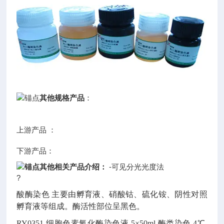
其他规格产品
：
上游产品 ：
下游产品：
其他相关产品介绍：
-可见分光光度法
?
酸酶染色
主要由孵育液、硝酸钴、硫化铵、阴性对照
孵育液等组成。酶活性部位呈黑色。
RY0351
细胞色素氧化酶染色液
5×50ml
酶类染色
4℃,