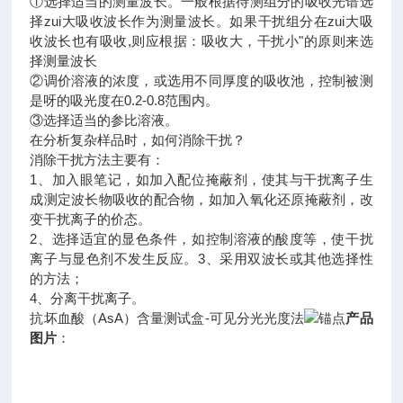
①选择适当的测量波长。一般根据待测组分的吸收光谱选
择zui大吸收波长作为测量波长。如果干扰组分在zui大吸
收波长也有吸收,则应根据：吸收大，干扰小"的原则来选
择测量波长
②调价溶液的浓度，或选用不同厚度的吸收池，控制被测
是呀的吸光度在0.2-0.8范围内。
③选择适当的参比溶液。
在分析复杂样品时，如何消除干扰？
消除干扰方法主要有：
1、加入眼笔记，如加入配位掩蔽剂，使其与干扰离子生
成测定波长物吸收的配合物，如加入氧化还原掩蔽剂，改
变干扰离子的价态。
2、选择适宜的显色条件，如控制溶液的酸度等，使干扰
离子与显色剂不发生反应。3、采用双波长或其他选择性
的方法；
4、分离干扰离子。
抗坏血酸（AsA）含量测试盒-可见分光光度法
产品
图片
：