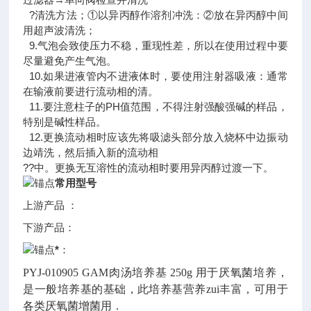
?清洗方法；①以异丙醇作溶剂冲洗：②放在异丙醇中间
用超声波清洗；
9.气泡会致使压力不稳，重现性差，所以在使用过程中要
尽量避免产生气泡。
10.如果进液管内不进液体时，要使用注射器吸液：通常
在输液前要进行流动相的清。
11.要注意柱子的PH值范围，不得注射强酸强碱的样品，
特别是碱性样品。
12.更换流动相时应该先将吸滤头部分放入烧杯中边振动
边靖洗，然后插入新的流动相
??中。更换无互溶性的流动相时要用异丙醇过渡一下。
常用型号
上游产品 ：
下游产品：
*
：
PYJ-010905
GAM肉汤培养基
250g
用于厌氧菌培养，
是一般培养基的基础，此培养基营养zui丰富，可用于
各类厌氧菌增菌用．