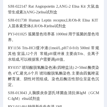
SJH-022147
Rat Angiopoietin 2,ANG-2 Elisa Kit
大鼠血
管生成素2(ANG-2)elisa试剂盒
SJH-011738
Human Leptin receptor,LR/Ob-R Elisa KIT
人苗条素受体(LR/Ob-R)elisa试剂盒
PYJ-011025
弧菌显色培养基
1000ml
用于弧菌的显色培
养。
RY1156
Tris-HCl缓冲液(1mol/L,pH7.0-9.0)
500ml
常规
其他
室温,12个月
常规pH缓冲液
主要由Tris、去离子
水组成,可以根据客户需要调pH值。
RY0357
琥珀酸脱氢酶染色液(四唑盐法)
2×50ml
酶类染
色
4℃,避光,6个月
琥珀酸脱氢酶染色
主要由四氮唑蓝
孵育液、阴性对照组成。染色后酶活性部位呈蓝色沉
淀。
SJH-013043
人脑膜炎奈瑟氏球菌血清抗体IgM（GCM
C-IgM）elisa试剂盒
PYJ-011484
特级新生牛血清
1ML
.