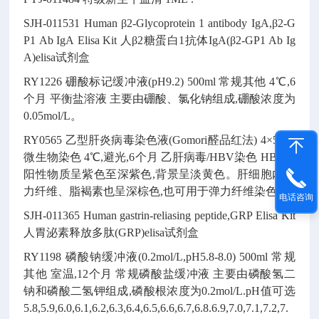
SJH-011531
Human β2-Glycoprotein 1 antibody IgA,β2-G
P1 Ab IgA Elisa Kit
人β2糖蛋白1抗体IgA(β2-GP1 Ab Ig
A)elisa试剂盒
RY1226
硼酸标记缓冲液(pH9.2)
500ml
常规其他
4℃,6
个月
平衡盐溶液
主要由硼酸、氯化钠组成,硼酸浓度为
0.05mol/L。
RY0565
乙型肝炎病毒染色液(Gomori醛品红法)
4×50ml
微生物染色
4℃,避光,6个月
乙肝病毒/HBV染色
HBsAg
阳性物质呈紫色至深紫色,背景呈淡黄色。肝细胞内弹
力纤维、脂褐素也呈深棕色,也可用于弹力纤维染色。
电话咨询
SJH-011365
Human gastrin-reliasing peptide,GRP Elisa Kit
人胃泌素释放多肽(GRP)elisa试剂盒
RY1198
磷酸钠缓冲液(0.2mol/L,pH5.8-8.0)
500ml
常规
其他
室温,12个月
常规磷酸盐缓冲液
主要由磷酸氢二
钠和磷酸二氢钾组成,磷酸根浓度为0.2mol/L.pH值可选
5.8,5.9,6.0,6.1,6.2,6.3,6.4,6.5,6.6,6.7,6.8.6.9,7.0,7.1,7.2,7.