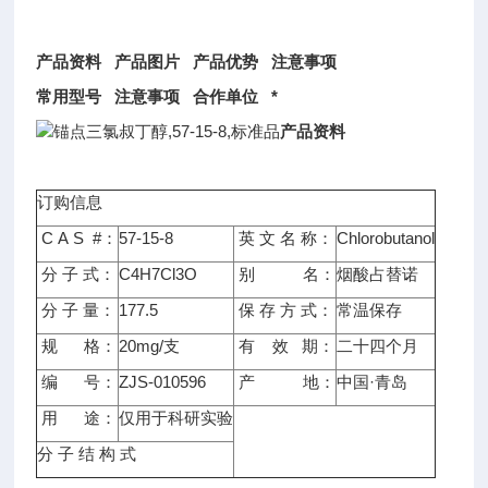
产品资料
产品图片
产品优势
注意事项
常用型号
注意事项
合作单位
*
三氯叔丁醇,57-15-8,标准品
产品资料
订购信息
C A S #：
57-15-8
英 文 名 称：
Chlorobutanol
分 子 式：
C4H7Cl3O
别 名：
烟酸占替诺
分 子 量：
177.5
保 存 方 式：
常温保存
规 格：
20mg/支
有 效 期：
二十四个月
编 号：
ZJS-010596
产 地：
中国·青岛
用 途：
仅用于科研实验
分 子 结 构 式