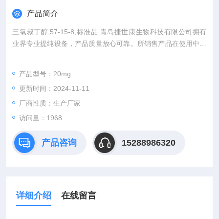
产品简介
三氯叔丁醇,57-15-8,标准品 青岛捷世康生物科技有限公司拥有
业界专业提纯设备，产品质量放心可靠。所销售产品在使用中如
出现实际含量与产品外包标示不*可全额退款。同时代理：中检所
标准品、*标准品。同一单位购买我司产品可积累积分兑换（手
产品型号：20mg
机、电脑、平板电脑等）。
更新时间：2024-11-11
厂商性质：生产厂家
访问量：1968
产品咨询
15288986320
详细介绍
在线留言