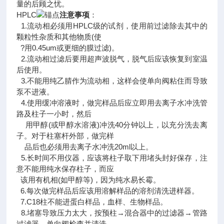
量的后顾之忧。
HPLC
注意事项
：
1.流动相必须用HPLC级的试剂，使用前过滤除去其中的
颗粒性杂质和其他物质(使
?用0.45um或更细的膜过滤)。
2.流动相过滤后要用超声波脱气，脱气后应该恢复到室温
后使用。
3.不能用纯乙腈作为流动相，这样会使单向阀粘住而导致
泵不进液。
4.使用缓冲溶液时，做完样品后应立即用去离子水冲洗管
路及柱子一小时，然后
用甲醇(或甲醇水溶液)冲洗40分钟以上，以充分洗去离
子。对于柱塞杆外部，做完样
品后也必须用去离子水冲洗20ml以上。
5.长时间不用仪器，应该将柱子取下用堵头封好保存，注
意不能用纯水保存柱子，而应
该用有机相(如甲醇等)，因为纯水易长霉。
6.每次做完样品后应该用溶解样品的溶剂清洗进样器。
7.C18柱不能进蛋白样品，血样、生物样品。
8.堵塞导致压力太大，按预柱→混合器中的过滤器→管路
过滤器→单向阀检查并清洗