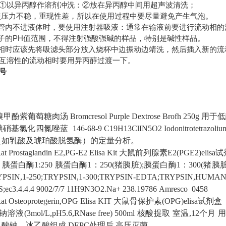
①以异丙醇作溶剂冲洗：②放在异丙醇中间用超声波清洗；
使压力不稳，重现性差，所以在使用过程中要尽量避免产生气泡。
液管内不进液体时，要使用注射器吸液：通常在输液前要进行流动相的
柱子的PH值范围，不得注射强酸强碱的样品，特别是碱性样品。
动相时应该先将吸滤头部分放入烧杯中边振动边靖洗，然后插入新的流
无互溶性的流动相时要用异丙醇过渡一下。
号
溴甲酚紫葡萄糖肉汤
Bromcresol Purple Dextrose Brofh
250g
用于低
碘硝基氯化四氮唑蓝
146-68-9
C19H13ClIN5O2
Iodonitrotetrazoliu
（如乳酸及琥珀酸脱氢酶）的定量分析。
at Prostaglandin E2,PG-E2 Elisa Kit
大鼠前列腺素E2(PGE2)elisa
胰蛋白酶1:250
胰蛋白酶1：250(猪胰脏);胰蛋白酶1：300(猪胰
PSIN,1-250;TRYPSIN,1-300;TRYPSIN-EDTA;TRYPSIN,HUM
ec3.4.4.4
9002/7/7
11H9N3O2.Na+
238.19786
Amresco 0458
at Osteoprotegerin,OPG Elisa KIT
大鼠骨保护素(OPG)elisa试剂盒
溶液(3mol/L,pH5.6,RNase free)
500ml
核酸提取
室温,12个月
用
酸钠、冰乙酸组成,DEPC处理后,高压灭菌。