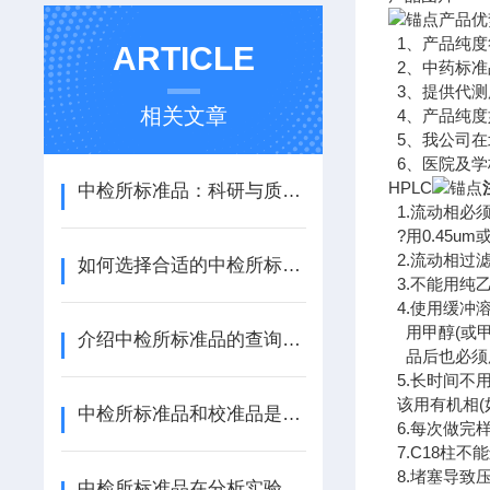
产品优
1、产品纯度
ARTICLE
2、中药标准
3、提供代测
相关文章
4、产品纯度
5、我公司在
6、医院及学
HPLC
中检所标准品：科研与质量控制的“黄金标尺”
1.流动相必
?用0.45u
2.流动相过
如何选择合适的中检所标准品进行实验验证
3.不能用纯
4.使用缓冲
用甲醇(或甲
介绍中检所标准品的查询方法
品后也必须用
5.长时间不
该用有机相(
中检所标准品和校准品是一样的吗
6.每次做完
7.C18柱
8.堵塞导致
中检所标准品在分析实验室质量管理方面的应用