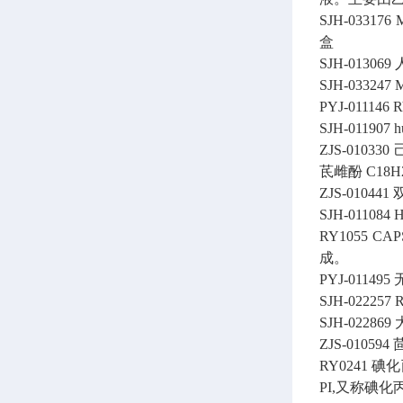
SJH-033176
M
盒
SJH-013069
SJH-033247
M
PYJ-011146
SJH-011907
h
ZJS-010330
茋雌酚
C18H
ZJS-010441
SJH-011084
H
RY1055
CA
成。
PYJ-011495
SJH-022257
R
SJH-022869
ZJS-010594
RY0241
碘化丙
PI,又称碘化