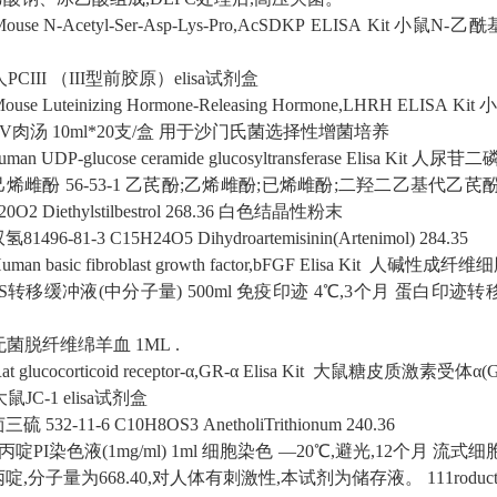
ouse N-Acetyl-Ser-Asp-Lys-Pro,AcSDKP ELISA Kit
小鼠N-乙酰基
人PCIII （III型前胶原）elisa试剂盒
ouse Luteinizing Hormone-Releasing Hormone,LHRH ELISA Kit
小
RV肉汤
10ml*20支/盒
用于沙门氏菌选择性增菌培养
uman UDP-glucose ceramide glucosyltransferase Elisa Kit
人尿苷二磷
己烯雌酚
56-53-1
乙芪酚;乙烯雌酚;已烯雌酚;二羟二乙基代乙芪酚
20O2
Diethylstilbestrol
268.36
白色结晶性粉末
双氢
81496-81-3
C15H24O5
Dihydroartemisinin(Artenimol)
284.35
uman basic fibroblast growth factor,bFGF Elisa Kit
人碱性成纤维细胞生
PS转移缓冲液(中分子量)
500ml
免疫印迹
4℃,3个月
蛋白印迹转
无菌脱纤维绵羊血
1ML
.
at glucocorticoid receptor-α,GR-α Elisa Kit
大鼠糖皮质激素受体α(GR-
大鼠JC-1 elisa试剂盒
茴三硫
532-11-6
C10H8OS3
AnetholiTrithionum
240.36
啶PI染色液(1mg/ml)
1ml
细胞染色
—20℃,避光,12个月
流式细
丙啶,分子量为668.40,对人体有刺激性,本试剂为储存液。
111roduct