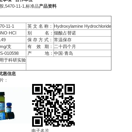
,5470-11-1,标准品
产品资料
70-11-1
英 文 名 称：
Hydroxylamine Hydrochloride
3NO·HCl
别 名：
烟酸占替诺
.49
保 存 方 式：
常温保存
0mg/支
有 效 期：
二十四个月
S-010598
产 地：
中国·青岛
用于科研实验
优惠信息
片：
电子名片