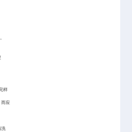
务。
使
完样
，而应
清洗