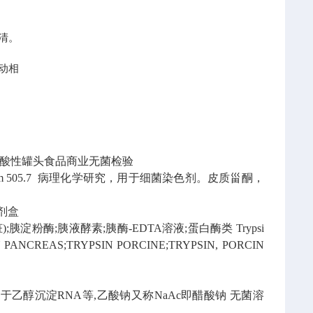
清。
动相
酸性罐头食品商业无菌检验
m
505.7
病理化学研究，用于细菌染色剂。皮质甾酮，
试剂盒
脏);胰淀粉酶;胰液酵素;胰酶-EDTA溶液;蛋白酶类
Trypsi
AN PANCREAS;TRYPSIN PORCINE;TRYPSIN, PORCIN
于乙醇沉淀RNA等,乙酸钠又称NaAc即醋酸钠
无菌溶