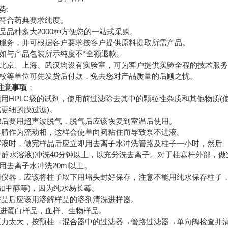
势:
符合药典要求纯度。
品品种多大2000种方便您的一站式采购。
服务，并可根据客户要求按客户提供原料提取所需产品。
如与产品包装所示纯度不*全额退款。
北京、上海、武汉均设有实验室，可为客户提供实验全程的技术服
校等单位可先发货后付款，免去您对产品质量的后顾之忧。
注意事项
：
须用HPLC级的试剂，使用前过滤除去其中的颗粒性杂质和其他物质(
m或更细的膜过滤)。
滤后要用超声波脱气，脱气后应该恢复到室温后使用。
乙腈作为流动相，这样会使单向阀粘住而导致泵不进液。
溶液时，做完样品后应立即用去离子水冲洗管路及柱子一小时，然后
醇水溶液)冲洗40分钟以上，以充分洗去离子。对于柱塞杆外部，做
去离子水冲洗20ml以上。
用仪器，应该将柱子取下用堵头封好保存，注意不能用纯水保存柱子
如甲醇等)，因为纯水易长霉。
样品后应该用溶解样品的溶剂清洗进样器。
不能进蛋白样品，血样、生物样品。
压力太大，按预柱→混合器中的过滤器→管路过滤器→单向阀检查并