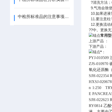
?清洗方法；
9.气泡会致
10.如果进
中检所标准品的注意事项有哪些
11.要注意
12.更换流
??中。更换
常用型
上游产品 ：
下游产品：
*
：
PYJ-010509
ZJS-010970
氧化还原酶
SJH-022354
R
HXSJ-020678
n 1:250
TRY
E PANCREAS;
SJH-022623
R
RY0814
乙酸钠
液。主要由乙