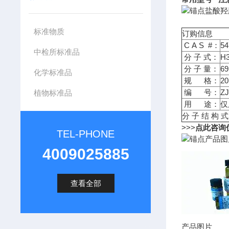
盐酸羟胺
标准物质
订购信息
C A S #：
54
中检所标准品
分 子 式：
H
分 子 量：
69
化学标准品
规 格：
2
编 号：
ZJ
植物标准品
用 途：
仅
分 子 结 构 式
>>>
点此咨询
TEL-PHONE
产品图
4009025885
查看全部
产品图片