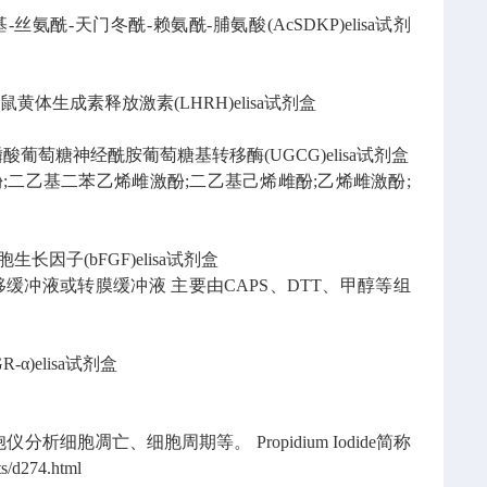
-丝氨酰-天门冬酰-赖氨酰-脯氨酸(AcSDKP)elisa试剂
鼠黄体生成素释放激素(LHRH)elisa试剂盒
酸葡萄糖神经酰胺葡萄糖基转移酶(UGCG)elisa试剂盒
;二乙基二苯乙烯雌激酚;二乙基己烯雌酚;乙烯雌激酚;
长因子(bFGF)elisa试剂盒
移缓冲液或转膜缓冲液
主要由CAPS、DTT、甲醇等组
α)elisa试剂盒
胞仪分析细胞凋亡、细胞周期等。
Propidium Iodide简称
s/d274.html