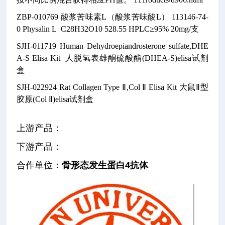
ZBP-010769
酸浆苦味素L（酸浆苦味酸L）
113146-74-
0
Physalin L
C28H32O10
528.55
HPLC≥95% 20mg/支
SJH-011719
Human Dehydroepiandrosterone sulfate,DHE
A-S Elisa Kit
人脱氢表雄酮硫酸酯(DHEA-S)elisa试剂
盒
SJH-022924
Rat Collagen Type Ⅱ,Col Ⅱ Elisa Kit
大鼠Ⅱ型
胶原(Col Ⅱ)elisa试剂盒
上游产品：
下游产品：
合作单位
：
骨形态发生蛋白4抗体