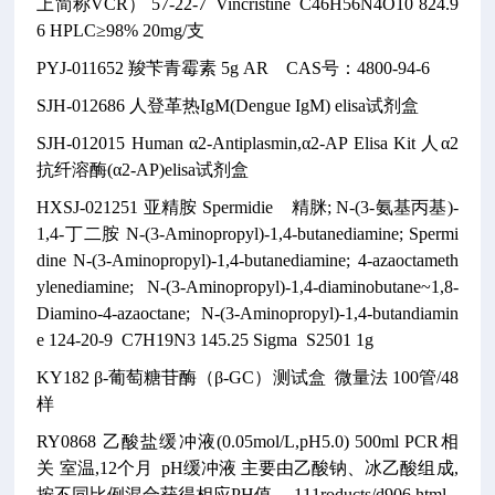
上简称VCR）
57-22-7
Vincristine
C46H56N4O10
824.9
6
HPLC≥98% 20mg/支
PYJ-011652
羧苄青霉素
5g
AR CAS号：4800-94-6
SJH-012686
人登革热IgM(Dengue IgM) elisa试剂盒
SJH-012015
Human α2-Antiplasmin,α2-AP Elisa Kit
人α2
抗纤溶酶(α2-AP)elisa试剂盒
HXSJ-021251
亚精胺
Spermidie
精脒; N-(3-氨基丙基)-
1,4-丁二胺
N-(3-Aminopropyl)-1,4-butanediamine; Spermi
dine N-(3-Aminopropyl)-1,4-butanediamine; 4-azaoctameth
ylenediamine; N-(3-Aminopropyl)-1,4-diaminobutane~1,8-
Diamino-4-azaoctane; N-(3-Aminopropyl)-1,4-butandiamin
e
124-20-9
C7H19N3
145.25
Sigma S2501
1g
KY182
β-葡萄糖苷酶（β-GC）测试盒
微量法
100管/48
样
RY0868
乙酸盐缓冲液(0.05mol/L,pH5.0)
500ml
PCR相
关
室温,12个月
pH缓冲液
主要由乙酸钠、冰乙酸组成,
按不同比例混合获得相应PH值。
111roducts/d906.html