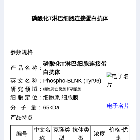
磷酸化T淋巴细胞连接蛋白抗体
参数规格
磷酸化T淋巴细胞连接蛋
产 品 名 称：
白抗体
英 文 名 称：
Phospho-BLNK (Tyr96)
研 究 领 域：
细胞凋亡 激酶和磷酸酶
细 胞 定 位：
细胞浆 细胞膜
电子名片
分 子 量：
65kDa
产品特点
中文名
克隆类
抗体类
价格·优
编号
浓度
称
型
型
惠