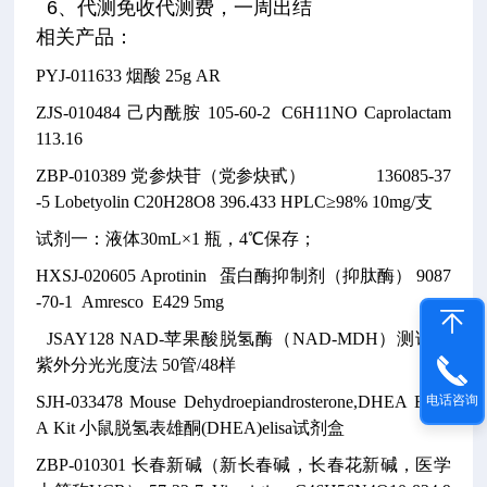
6、代测免收代测费，一周出结
相关产品
：
PYJ-011633
烟酸
25g
AR
ZJS-010484
己内酰胺
105-60-2
C6H11NO
Caprolactam
113.16
ZBP-010389
党参炔苷（党参炔甙）
136085-37
-5
Lobetyolin
C20H28O8
396.433
HPLC≥98% 10mg/支
试剂一：液体30mL×1 瓶，4℃保存；
HXSJ-020605
Aprotinin 蛋白酶抑制剂（抑肽酶）
9087
-70-1
Amresco E429
5mg
JSAY128
NAD-苹果酸脱氢酶（NAD-MDH）测试盒
紫外分光光度法
50管/48样
SJH-033478
Mouse Dehydroepiandrosterone,DHEA ELIS
电话咨询
A Kit
小鼠脱氢表雄酮(DHEA)elisa试剂盒
ZBP-010301
长春新碱（新长春碱，长春花新碱，医学