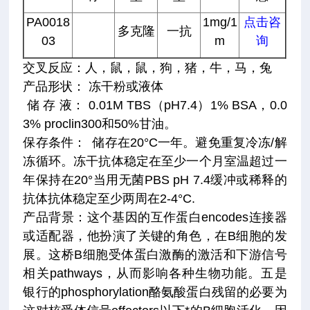
PA0018
1mg/1
点击咨
多克隆
一抗
03
m
询
交叉反应：人，鼠，鼠，狗，猪，牛，马，兔
产品形状： 冻干粉或液体
储 存 液： 0.01M TBS（pH7.4）1% BSA，0.0
3% proclin300和50%甘油。
保存条件： 储存在20°C一年。避免重复冷冻/解
冻循环。冻干抗体稳定在至少一个月室温超过一
年保持在20°当用无菌PBS pH 7.4缓冲或稀释的
抗体抗体稳定至少两周在2-4°C.
产品背景：这个基因的互作蛋白encodes连接器
或适配器，他扮演了关键的角色，在B细胞的发
展。这桥B细胞受体蛋白激酶的激活和下游信号
相关pathways，从而影响各种生物功能。五是
银行的phosphorylation酪氨酸蛋白残留的必要为