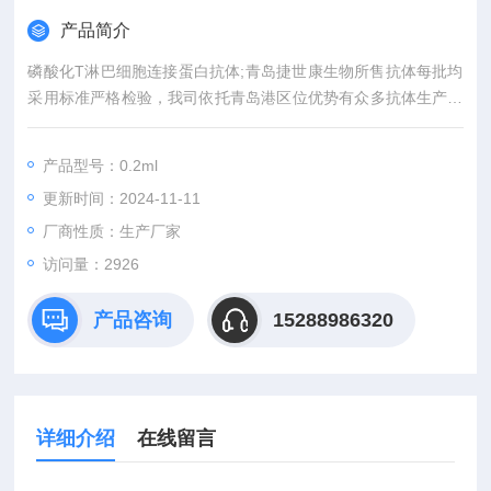
产品简介
磷酸化T淋巴细胞连接蛋白抗体;青岛捷世康生物所售抗体每批均
采用标准严格检验，我司依托青岛港区位优势有众多抗体生产公
司建立良好的合作关系，产品质量放心可靠。为解除老师报账上
的困扰，科研院校单位支持先发货后付款，免去您对产品质量的
产品型号：0.2ml
后顾之忧。
更新时间：2024-11-11
厂商性质：生产厂家
访问量：2926
产品咨询
15288986320
详细介绍
在线留言