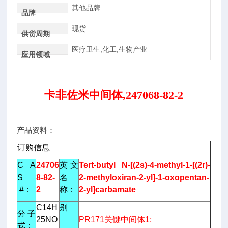
其他品牌
品牌
现货
供货周期
医疗卫生,化工,生物产业
应用领域
卡非佐米中间体,247068-82-2
产品资料：
订购信息
C A
24706
英 文
Tert-butyl N-[(2s)-4-methyl-1-[(2r)-
S
8-82-
名
2-methyloxiran-2-yl]-1-oxopentan-
#：
2
称：
2-yl]carbamate
C14H
别
分 子
25NO
PR171关键中间体1;
式：