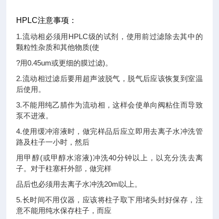
HPLC注意事项：
1.流动相必须用HPLC级的试剂，使用前过滤除去其中的
颗粒性杂质和其他物质(使
?用0.45um或更细的膜过滤)。
2.流动相过滤后要用超声波脱气，脱气后应该恢复到室温
后使用。
3.不能用纯乙腈作为流动相，这样会使单向阀粘住而导致
泵不进液。
4.使用缓冲溶液时，做完样品后应立即用去离子水冲洗管
路及柱子一小时，然后
用甲醇(或甲醇水溶液)冲洗40分钟以上，以充分洗去离
子。对于柱塞杆外部，做完样
品后也必须用去离子水冲洗20ml以上。
5.长时间不用仪器，应该将柱子取下用堵头封好保存，注
意不能用纯水保存柱子，而应