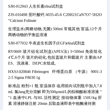
SJH-012943
人生长素elisa试剂盒
ZJS-010498
亚叶酸钙
6035-45-6
C20H21CaN7O7·5H2O
"Calcium Folinate
生理盐水(两栖动物,无菌)
500ml
常规其他
室温,12个月
两栖动物的平衡盐溶液
SJH-077032
牛表皮生长因子(EGF)elisa试剂盒
RY0669
玻片硅化试剂盒(APES法)
3×500ml
免疫组化
4℃,6个月
玻片的硅化,包括盖玻片和载玻片
主要由AP
ES、洗涤液、DEPC水组成。
HXSJ-020846
Fibrinogen 纤维蛋白原 （牛源）
9001-3
2-5
Sigma F8630
1g
标准品 粉剂×1 瓶 室温保存 临用前向试剂瓶中加入7.8
mL 氯fang充分溶解 即为500μmol/L的棕榈酸标准溶液 "
"1 血液中LPL 与HL 活性测定 按动物体重 150U/kg 肝
素 溶液静脉注射 20min 后取血液即表中粗酶液待测