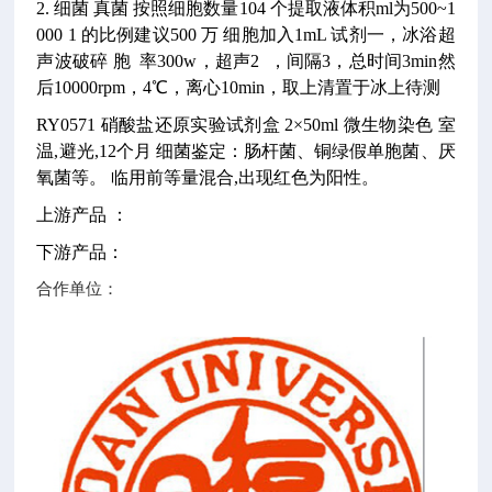
2. 细菌 真菌 按照细胞数量104 个提取液体积ml为500~1
000 1 的比例建议500 万 细胞加入1mL 试剂一，冰浴超
声波破碎 胞 率300w，超声2 ，间隔3，总时间3min然
后10000rpm，4℃，离心10min，取上清置于冰上待测
RY0571
硝酸盐还原实验试剂盒
2×50ml
微生物染色
室
温,避光,12个月
细菌鉴定：肠杆菌、铜绿假单胞菌、厌
氧菌等。
临用前等量混合,出现红色为阳性。
上游产品 ：
下游产品：
合作单位：