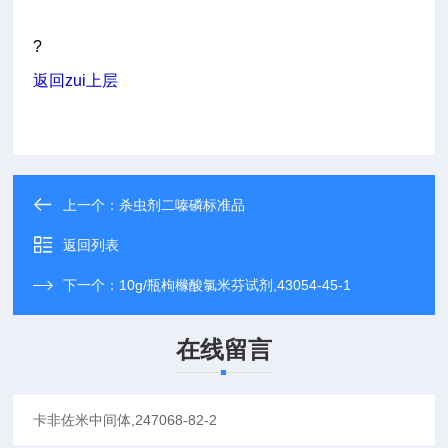
?
返回zui上层
上一个：
杀虫剂二嗪磷标准品
返回列表
下一个：
10g/瓶枸橼酸氯米芬试剂,43054-45-1
在线留言