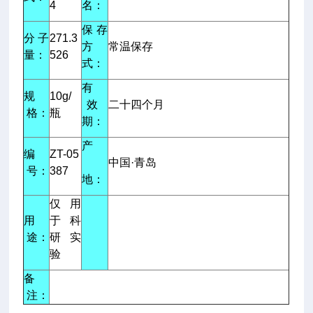
4
名：
保 存
分 子
271.3
方
常温保存
量：
526
式：
有
规
10g/
效
二十四个月
格：
瓶
期：
产
编
ZT-05
中国·青岛
号：
387
地：
仅用
用
于科
途：
研实
验
备
注：