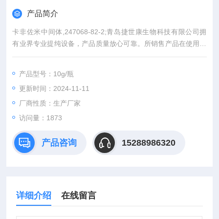
产品简介
卡非佐米中间体,247068-82-2;青岛捷世康生物科技有限公司拥
有业界专业提纯设备，产品质量放心可靠。所销售产品在使用中
如出现实际含量与产品外包标示不*可全额退款。同时代理：中检
所标准品、*标准品。同一单位购买我司产品可积累积分兑换（手
产品型号：10g/瓶
机、电脑、平板电脑等）。
更新时间：2024-11-11
厂商性质：生产厂家
访问量：1873
产品咨询
15288986320
详细介绍
在线留言