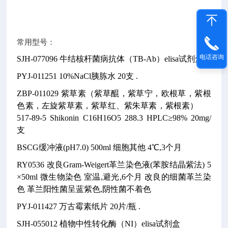
常用型号：
电话咨询
SJH-077096
牛结核杆菌病抗体（TB-Ab）elisa试剂盒
PYJ-011251
10%NaCl胰胨水
20支
.
ZBP-011029
紫草素（紫草醌，紫草宁，欧根草，紫根
色素，左旋紫草素，紫草红、紫朱草素，紫根素）
517-89-5
Shikonin
C16H16O5
288.3
HPLC≥98% 20mg/
支
BSCG缓冲液(pH7.0)
500ml
细胞其他
4℃,3个月
RY0536
改良Gram-Weigert革兰染色液(苯胺结晶紫法)
5
×50ml
微生物染色
室温,避光,6个月
改良的细菌革兰染
色
革兰阳性菌呈蓝紫色,阴性菌不着色
PYJ-011427
万古霉素纸片
20片/瓶
.
SJH-055012
植物中性转化酶（NI）elisa试剂盒