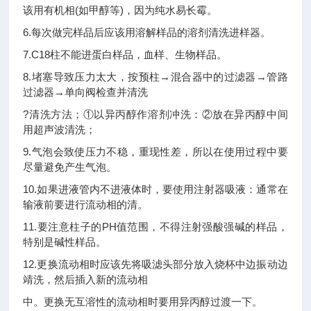
该用有机相(如甲醇等)，因为纯水易长霉。
6.每次做完样品后应该用溶解样品的溶剂清洗进样器。
7.C18柱不能进蛋白样品，血样、生物样品。
8.堵塞导致压力太大，按预柱→混合器中的过滤器→管路
过滤器→单向阀检查并清洗
?清洗方法；①以异丙醇作溶剂冲洗：②放在异丙醇中间
用超声波清洗；
9.气泡会致使压力不稳，重现性差，所以在使用过程中要
尽量避免产生气泡。
10.如果进液管内不进液体时，要使用注射器吸液：通常在
输液前要进行流动相的清。
11.要注意柱子的PH值范围，不得注射强酸强碱的样品，
特别是碱性样品。
12.更换流动相时应该先将吸滤头部分放入烧杯中边振动边
靖洗，然后插入新的流动相
中。更换无互溶性的流动相时要用异丙醇过渡一下。