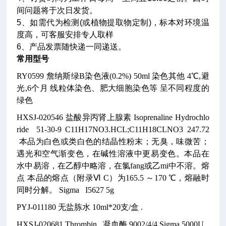
间问题将于次日发货。
5、如需代为检测(或植物提取物定制)，标本对环境温
度高，可客服安排专人取样
6、产品发票随快递一同递送。
常用型号
RY0599
詹纳斯绿B染色液(0.2%)
50ml
染色其他
4℃,避
光,6个月
线粒体染色、肥大细胞染色等
呈不同程度的
绿色
HXSJ-020546
盐酸异丙肾上腺素
Isoprenaline Hydrochlo
ride
51-30-9
C11H17NO3.HCL;C11H18CLNO3
247.72
本品为白色或类白色的结晶性粉末；无臭，味微苦；
遇光和空气渐变色，在碱性溶液中更易变色。本品在
水中易溶，在乙醇中略溶，在氯fang或乙mi中不溶。熔
点 本品的熔点（附录Ⅵ C）为165.5 ～170 ℃，熔融时
同时分解。
Sigma I5627
5g
PYJ-011180
无盐胨水
10ml*20支/盒
.
HXSJ-020681
Thrombin 凝血酶
9002/4/4
Sigma
5000U