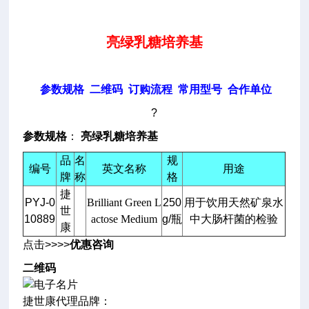
亮绿乳糖培养基
参数规格
二维码
订购流程
常用型号
合作单位
?
参数规格
：
亮绿乳糖培养基
品
名
规
编号
英文名称
用途
牌
称
格
捷
PYJ-0
Brilliant Green L
250
用于饮用天然矿泉水
世
10889
actose Medium
g/瓶
中大肠杆菌的检验
康
点击>>>>
优惠咨询
二维码
捷世康代理品牌：