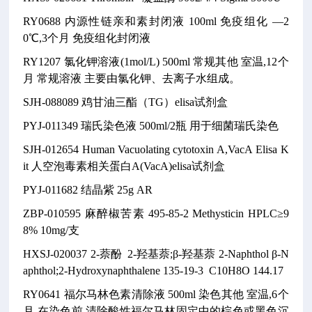
RY0688
内源性链亲和素封闭液
100ml
免疫组化
—2
0℃,3个月
免疫组化封闭液
RY1207
氯化钾溶液(1mol/L)
500ml
常规其他
室温,12个
月
常规溶液
主要由氯化钾、去离子水组成。
SJH-088089
鸡甘油三酯（TG）elisa试剂盒
PYJ-011349
瑞氏染色液
500ml/2瓶
用于细菌瑞氏染色
SJH-012654
Human Vacuolating cytotoxin A,VacA Elisa K
it
人空泡毒素相关蛋白A(VacA)elisa试剂盒
PYJ-011682
结晶紫
25g
AR
ZBP-010595
麻醉椒苦素
495-85-2
Methysticin
HPLC≥9
8% 10mg/支
HXSJ-020037
2-萘酚
2-羟基萘;β-羟基萘
2-Naphthol
β-N
aphthol;2-Hydroxynaphthalene
135-19-3
C10H8O
144.17
RY0641
福尔马林色素清除液
500ml
染色其他
室温,6个
月
在染色前,清除酸性福尔马林固定中的棕色或黑色沉