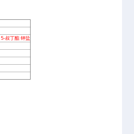
甲酸 5-叔丁酯 钾盐