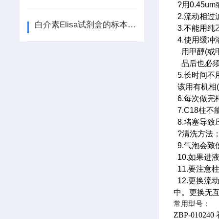
?用0.45u
2.流动相
白介素Elisa试剂盒的标本、收集和贮运
3.不能用
4.使用缓
用甲醇(或
品后也必须用
5.长时间
该用有机相(
6.每次做
7.C18柱
8.堵塞导
?清洗方法
9.气泡会
10.如果
11.要注意
12.更换
中。更换无
常用型号：
ZBP-010240