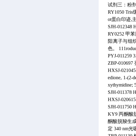
试剂三：粉剂
RY1050
Tri
ot蛋白印迹,主
SJH-012348
H
RY0252
甲苯
阳离子与组
色。
111roduc
PYJ-011259
ZBP-010697
HXSJ-021045
edione, 1-(2-d
xythymidine; 
SJH-011378
H
HXSJ-020615
SJH-011750
H
KY9
丙酮酸
酮酸脱羧生成乙
定 340 n
ZBP-011130