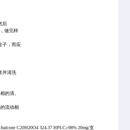
然后
部，做完样
柱子，而应
查并清洗
。
动相的清。
新的流动相
achalcone C20H20O4
324.37
HPLC≥98% 20mg/支