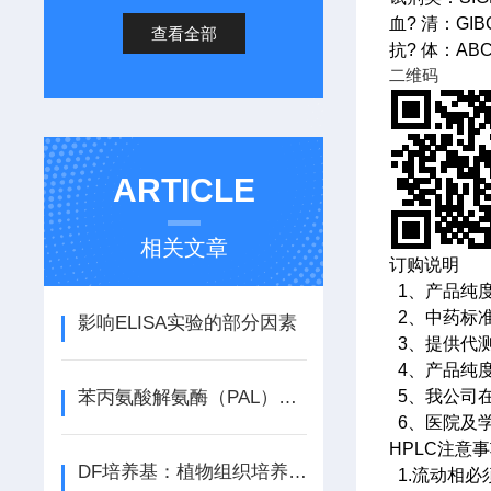
血? 清：GI
查看全部
抗? 体：AB
二维码
ARTICLE
相关文章
订购说明
1、产品纯
2、中药标准
影响ELISA实验的部分因素
3、提供代
4、产品纯
苯丙氨酸解氨酶（PAL）活性检测试剂盒说明书
5、我公司
6、医院及
HPLC注意
DF培养基：植物组织培养的基础与应用
1.流动相必