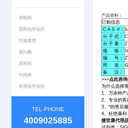
产品资料：
仰制剂
订购信息
国药化学试剂
C A S #：
1
分 子 式：
C
性激素类
分 子 量：
2
规 格：
1
蛋白酶
编 号：
Z
原料药
用 途：
备 注：
中间体
>>>
点此咨询
常用化学试剂
为什么选择
1、万余种
2、专业的
3、*的售后
TEL-PHONE
4、杜绝暴
4009025885
捷世康代理品牌
试剂类：SIG