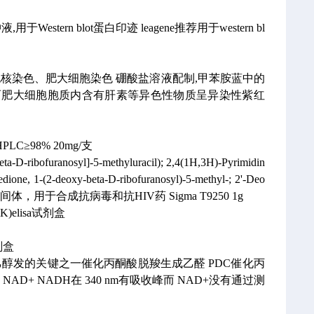
。
,用于Western blot蛋白印迹
leagene推荐用于western bl
胞核染色、肥大细胞染色
硼酸盐溶液配制,甲苯胺蓝中的
而肥大细胞胞质内含有肝素等异色性物质呈异染性紫红
HPLC≥98% 20mg/支
ta-D-ribofuranosyl]-5-methyluracil); 2,4(1H,3H)-Pyrimidin
edione, 1-(2-deoxy-beta-D-ribofuranosyl)-5-methyl-; 2'-Deo
间体，用于合成抗病毒和抗HIV药
Sigma T9250
1g
elisa试剂盒
试剂盒
乙醇发的关键之一催化丙酮酸脱羧生成乙醛 PDC催化丙
+ NADH在 340 nm有吸收峰而 NAD+没有通过测