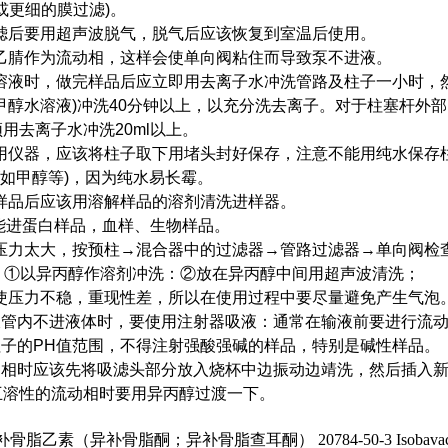
m或更细的膜过滤)。
过滤后要用超声波脱气，脱气后应该恢复到室温后使用。
纯乙腈作为流动相，这样会使单向阀粘住而导致泵不进液。
冲溶液时，做完样品后应立即用去离子水冲洗管路及柱子一小时，
甲醇水溶液)冲洗40分钟以上，以充分洗去离子。对于柱塞杆外
去离子水冲洗20ml以上。
不用仪器，应该将柱子取下用堵头封好保存，注意不能用纯水保存
如甲醇等)，因为纯水易长霉。
完样品后应该用溶解样品的溶剂清洗进样器。
不能进蛋白样品，血样、生物样品。
致压力太大，按预柱→混合器中的过滤器→管路过滤器→单向阀检
；①以异丙醇作溶剂冲洗：②放在异丙醇中间用超声波清洗；
致使压力不稳，重现性差，所以在使用过程中要尽量避免产生气泡
进液管内不进液体时，要使用注射器吸液：通常在输液前要进行流
柱子的PH值范围，不得注射强酸强碱的样品，特别是碱性样品。
流动相时应该先将吸滤头部分放入烧杯中边振动边靖洗，然后插入
互溶性的流动相时要用异丙醇过渡一下。
补骨脂乙素（异补骨脂酮；异补骨脂查耳酮）
20784-50-3 Isobav