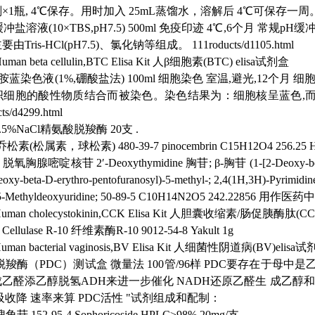
×1瓶, 4℃保存。用时加入 25mL蒸馏水，溶解后 4℃可保存一周
s缓冲盐溶液(10×TBS,pH7.5)
500ml
免疫印迹
4℃,6个月
常规pH缓冲液
要由Tris-HCl(pH7.5)、氯化钠等组成。
111roducts/d1105.html
uman beta cellulin,BTC Elisa Kit
人β细胞素(BTC) elisa试剂盒
胺蓝染色液(1%,硼酸盐法)
100ml
细胞染色
室温,避光,12个月
细
织细胞的酸性物质结合而被染色。染色结果为：细胞核呈蓝色,
ts/d4299.html
3.5%NaCl精氨酸脱羧酶
20支
.
乔松素(松属素，球松素)
480-39-7 pinocembrin C15H12O4
256.25
脱氧胸腺嘧啶核苷
2′-Deoxythymidine 胸苷; β-胸苷
(1-[2-Deoxy-be
eoxy-beta-D-erythro-pentofuranosyl)-5-methyl-; 2,4(1H,3H)-Pyrimidin
5-Methyldeoxyuridine;
50-89-5
C10H14N2O5
242.22856
用作医药中
uman cholecystokinin,CCK Elisa Kit
人胆囊收缩素/肠促胰酶肽(CCK)
Cellulase R-10 纤维素酶R-10
9012-54-8
Yakult
1g
uman bacterial vaginosis,BV Elisa Kit
人细菌性阴道病(BV)elisa
脱羧酶（PDC）测试盒
微量法
100管/96样
PDC要存在于母中是
醛添乙醇脱氢ADH来进一步催化 NADH还原乙醛生 成乙醇和 NAD
m光吸收降 速率来算 PDC活性 "试剂组成和配制：
槐角苷
152-95-4
Sophoricoside
HPLC≥98% 20mg/支