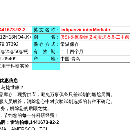
441673-92-2
英 文 名 称：
ledipasvir interMediate
12H18NO4-.K+
别 名：
(6S)-5-氮杂螺[2.4]庚烷-5,6-二
79.37392
保 存 方 式：
常温保存
0g/25g/50g/瓶
有 效 期：
二十四个月
T-05409
产 地：
中国·青岛
仅用于科研实验
优惠信息
青岛捷世康？
产品库存，现货供应，避免万事俱备只差试剂的尴尬局面。
客服人员解答，消除您心中对实验试剂选择的各种不确定。
服务，解除您的后顾之忧。
利，节约您的每一分科研经费！
：雷迪帕维,1441673-92-2
MA、AMERSCO、TCI