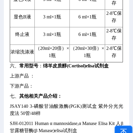
存
2-8℃保
显色B液
3 ml×1瓶
6 ml×1瓶
存
2-8℃保
终止液
3 ml×1瓶
6 ml×1瓶
存
（20ml×20倍）×
（20ml×30倍）×
2-8℃保
浓缩洗涤液
1瓶
1瓶
存
六、
常用型号
：
绵羊皮质醇(Cortisol)elisa试剂盒
上游产品 ：
下游产品：
七、
其他相关产品介绍：
JSAY140
3-磷酸甘油酸激酶(PGK)测试盒
紫外分光光
度法
50管/48样
SJH-012011
Human α mannosidase,α Manase Elisa Kit
人β
甘露糖苷酶(β Manase)elisa试剂盒