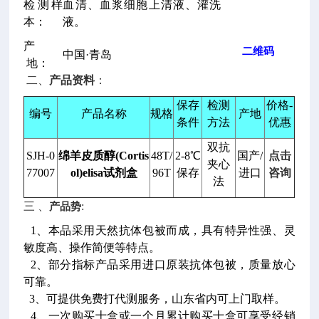
检测样
血清、血浆细胞上清液、灌洗
本：
液。
产
二维码
中国·青岛
地：
二、
产品资料
：
保存
检测
价格-
编号
产品名称
规格
产地
条件
方法
优惠
双抗
SJH-0
绵羊皮质醇(Cortis
48T/
2-8℃
国产/
点击
夹心
77007
ol)elisa试剂盒
96T
保存
进口
咨询
法
三 、
产品势
:
1、本品采用天然抗体包被而成，具有特异性强、灵
敏度高、操作简便等特点。
2、部分指标产品采用进口原装抗体包被，质量放心
可靠。
3、可提供免费打代测服务，山东省内可上门取样。
4、一次购买十盒或一个月累计购买十盒可享受经销