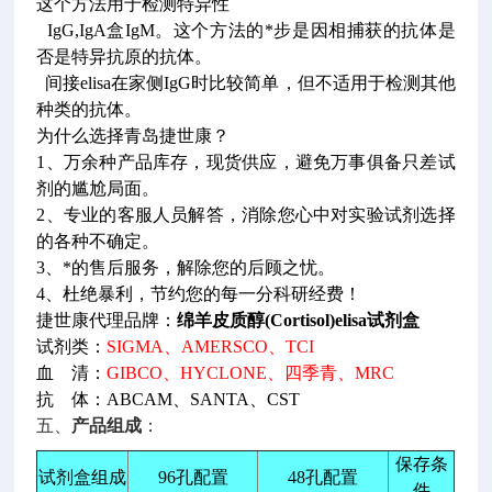
这个方法用于检测特异性
IgG,IgA盒IgM。这个方法的*步是因相捕获的抗体是
否是特异抗原的抗体。
间接elisa在家侧IgG时比较简单，但不适用于检测其他
种类的抗体。
为什么选择青岛捷世康？
1、万余种产品库存，现货供应，避免万事俱备只差试
剂的尴尬局面。
2、专业的客服人员解答，消除您心中对实验试剂选择
的各种不确定。
3、*的售后服务，解除您的后顾之忧。
4、杜绝暴利，节约您的每一分科研经费！
捷世康代理品牌：
绵羊皮质醇(Cortisol)elisa试剂盒
试剂类：
SIGMA、AMERSCO、TCI
血 清：
GIBCO、HYCLONE、四季青、MRC
抗 体：ABCAM、SANTA、CST
五、
产品组成
：
保存条
试剂盒组成
96孔配置
48孔配置
件