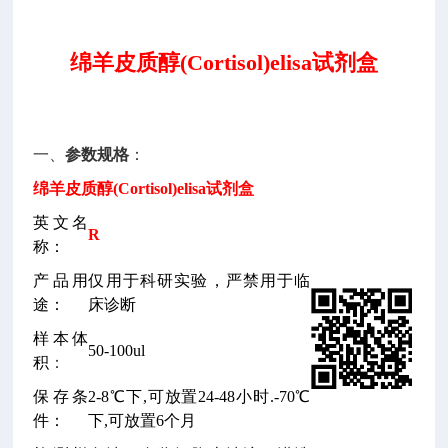
绵羊皮质醇(Cortisol)elisa试剂盒
一、
参数规格
：
绵羊皮质醇(Cortisol)elisa试剂盒
英文名
R
称：
产品用
仅用于科研实验，严禁用于临
途：
床诊断
样本体
50-100ul
积
：
保存条
2-8℃下,可放置24-48小时.-70℃
件：
下,可放置6个月