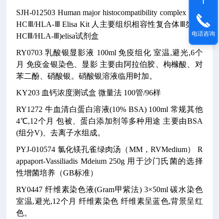
SJH-012503
Human major histocompatibility complex Ⅲ,M
HCⅢ/HLA-Ⅲ Elisa Kit
人主要组织相容性复合体Ⅲ类(M
电话咨询
HCⅢ/HLA-Ⅲ)elisa试剂盒
RY0703
乳酸银显影液
100ml
免疫组化
室温,避光,6个
月
免疫金银染色、显影
主要由阿拉伯胶、枸橼酸、对
苯二酚、硝酸银。硝酸银溶液临用时加。
KY203
血钙浓度测试盒
微量法
100管/96样
RY1272
牛血清白蛋白溶液(10% BSA)
100ml
常规其他
4℃,12个月
包被、蛋白添加剂等多种用途
主要由BSA
(组分V)、去离子水组成。
PYJ-010574
氯化镁孔雀绿肉汤（MM，RVMedium）
R
appaport-Vassiliadis Mdeium
250g
用于沙门氏菌的选择
性增菌培养（GB标准）
RY0447
纤维素染色液(Gram甲紫法)
3×50ml
碳水染色
室温,避光,12个月
纤维素染色
纤维素呈蓝色,背景呈红
色。