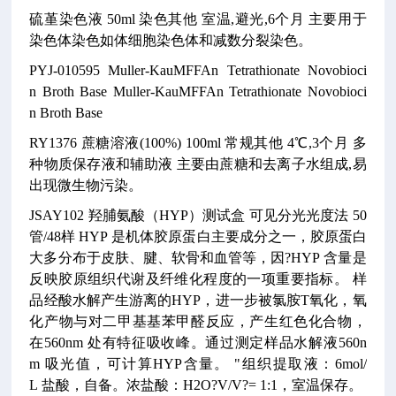
硫堇染色液
50ml
染色其他
室温,避光,6个月
主要用于
染色体染色如体细胞染色体和减数分裂染色。
PYJ-010595
Muller-KauMFFAn Tetrathionate Novobioci
n Broth Base
Muller-KauMFFAn Tetrathionate Novobioci
n Broth Base
RY1376
蔗糖溶液(100%)
100ml
常规其他
4℃,3个月
多
种物质保存液和辅助液
主要由蔗糖和去离子水组成,易
出现微生物污染。
JSAY102
羟脯氨酸（HYP）测试盒
可见分光光度法
50
管/48样
HYP 是机体胶原蛋白主要成分之一，胶原蛋白
大多分布于皮肤、腱、软骨和血管等，因?HYP 含量是
反映胶原组织代谢及纤维化程度的一项重要指标。
样
品经酸水解产生游离的HYP，进一步被氯胺T氧化，氧
化产物与对二甲基基苯甲醛反应，产生红色化合物，
在560nm 处有特征吸收峰。通过测定样品水解液560n
m 吸光值，可计算HYP含量。
"组织提取液：6mol/
L 盐酸，自备。浓盐酸：H2O?V/V?= 1:1，室温保存。