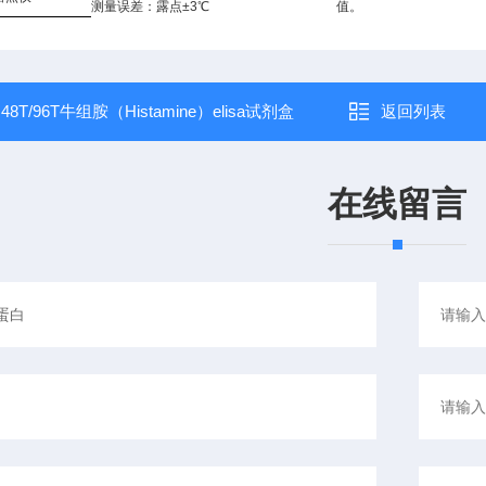
测量误差：露点±3℃
值。
：
48T/96T牛组胺（Histamine）elisa试剂盒
返回列表
在线留言