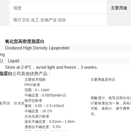
现货
主要用途
医疗卫生,化工,生物产业,综合
称
氧化型高密度脂蛋白
称
Oxidized High Density Lipoprotein
mg
)
Liquid
件
Store at 2-8℃，avoid light and freeze，3 weeks.
脂蛋白
公司其他优势产品：
主要技术指标
主要用途及特点
PH计标准
范围：0～14pH
不确定度：0.0005pH(k=2)
将酸度计、电导仪和分光
电导仪标准
电导仪、分光光
计量标准合为一体，具有
量程：0.05 ～2.5×10
4uS
可靠、体积小、便于携带
不确定度：≤0.1%
点。
分光光度计标准
波长不确定度：0.01nm～1.0nm
透射比不确定度：0.
3
%