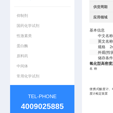
供货周期
仰制剂
应用领域
国药化学试剂
基本信息
性激素类
中文名
英文名
蛋白酶
规格
2
外观(性状
原料药
储存条
氧化型高密度
中间体
名
称
常用化学试剂
便携式酸度计、
度计检定装置
TEL-PHONE
4009025885