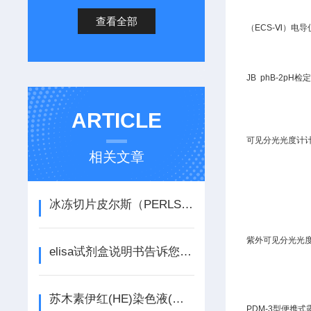
查看全部
（ECS-Ⅵ）电
JB
phB-2pH检
ARTICLE
可见分光光度计
相关文章
冰冻切片皮尔斯（PERLS-DAB）非血红素铁（三价）强化染色试剂盒
紫外可见分光光
elisa试剂盒说明书告诉您试剂盒的结构
苏木素伊红(HE)染色液(水溶)说明书
PDM-3型便携式