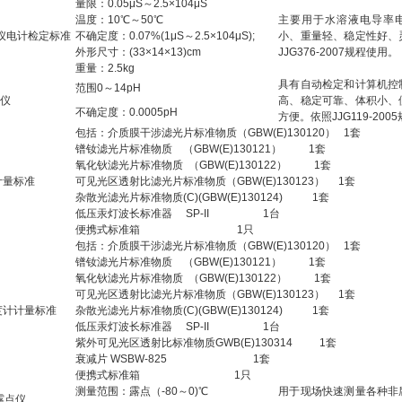
量限：0.05μS～2.5×10
4
μS
温度：10℃～50℃
主要用于水溶液电导率
导仪电计检定标准
不确定度：0.07%(1μS～2.5×10
4
μS);
小、重量轻、稳定性好、
外形尺寸：(33×14×13)cm
JJG376-2007规程使用。
重量：2.5kg
具有自动检定和计算机控
范围0～14pH
定仪
高、稳定可靠、体积小、
不确定度：0.0005pH
方便。依照JJG119-20
包括：介
质
膜干涉
滤
光片标准物质（GBW(E)130120）
1套
镨钕滤
光片
标
准物质
（GBW(E)130121）
1套
氧化
钬滤
光片标准物质
（GBW(E)130122）
1套
计量标准
可
见
光区透射比滤光片标准物质（GBW(E)130123）
1套
杂
散光
滤
光片
标
准物
质
(C)(GBW(E)130124)
1套
低
压
汞
灯
波
长标
准器
SP-II
1台
便
携
式
标
准箱
1只
包括：介
质
膜干涉
滤
光片标准物质（GBW(E)130120）
1套
镨钕滤
光片
标
准物质
（GBW(E)130121）
1套
氧化
钬滤
光片标准物质
（GBW(E)130122）
1套
可
见
光区透射比滤光片标准物质（GBW(E)130123）
1套
度计计量标准
杂
散光
滤
光片
标
准物
质
(C)(GBW(E)130124)
1套
低
压
汞
灯
波
长标
准器
SP-II
1台
紫外可
见
光
区
透射比
标
准物
质
GWB(E)130314
1套
衰
减
片 WSBW-825
1套
便
携
式
标准箱
1只
测量范围：露点（-80～0)℃
用于现场快速测量各种非
露点仪