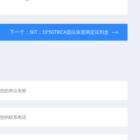
下一个：
50T；10*50TBCA蛋白浓度测定试剂盒