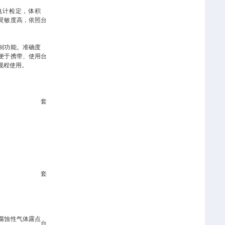
电计检定，体积
灵敏度高，依照
台
制功能。准确度
便于携带、使用
台
05规程使用。
套
套
腐蚀性气体露点
台