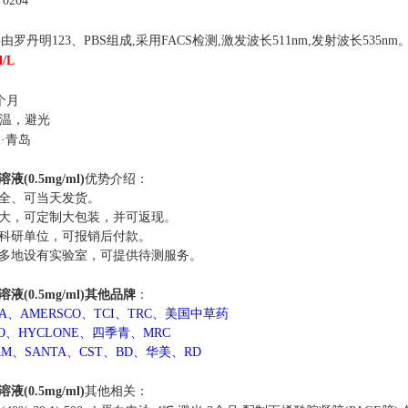
0204
罗丹明123、PBS组成,采用FACS检测,激发波长511nm,发射波长535nm
l/L
个月
温，避光
国
·青岛
液(0.5mg/ml)
优势介绍：
全、可当天发货。
大，可定制大包装，并可返现。
科研单位，可报销后付款。
多地设有实验室，可提供待测服务。
液(0.5mg/ml)其他
品牌
：
MA、AMERSCO、TCI、TRC、美国中草药
CO、HYCLONE、四季青、MRC
AM、SANTA、CST、BD、华美、RD
液(0.5mg/ml)
其他相关：