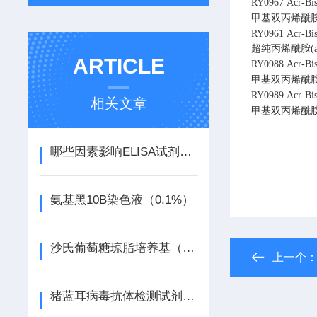
RY0967
Acr-Bi
甲基双丙烯酰胺溶液(
RY0961
Acr-B
超纯丙烯酰胺(acr
ARTICLE
RY0988
Acr-Bi
甲基双丙烯酰胺溶液
RY0989
Acr-Bi
相关文章
甲基双丙烯酰胺溶液
哪些因素影响ELISA试剂盒的检测质量
氨基黑10B染色液（0.1%）
沙氏葡萄糖琼脂培养基（SDA）（2015药典）
上一个
猪蓝耳病毒抗体检测试剂盒（酶联免疫法）说明书