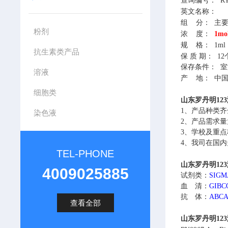
查询编号：
RY
英文名称：
组
分：
主要由
粉剂
浓
度：
1mo
规
格：
1ml
抗生素类产品
保
质
期：
12
保存条件：
室
溶液
产
地：
中
细胞类
山东罗丹明123溶
1、
产品种类齐
染色液
2、
产品需求量
3、
学校及重点
4、
我司在国内
TEL-PHONE
山东罗丹明123溶
4009025885
试剂类：
SIG
血 清：
GIB
抗 体：
ABC
查看全部
山东罗丹明123溶