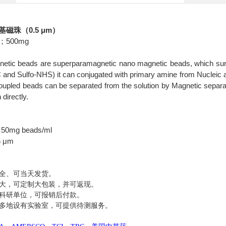
基磁珠（0.5 μm）
；500mg
etic beads are superparamagnetic nano magnetic beads, which surfa
and Sulfo-NHS) it can conjugated with primary amine from Nucleic ac
oupled beads can be separated from the solution by Magnetic separat
 directly.
50mg beads/ml
5 μm
全、可当天发货。
大，可定制大包装，并可返现。
科研单位，可报销后付款。
多地设有实验室，可提供待测服务。