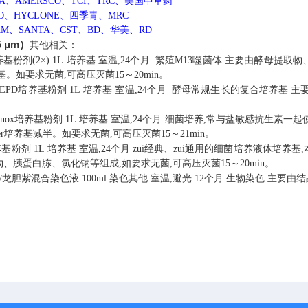
MA、AMERSCO、TCI、TRC、美国中草药
CO、HYCLONE、四季青、MRC
AM、SANTA、CST、BD、华美、RD
 μm）
其他相关：
基粉剂(2×)
1L
培养基
室温,24个月
繁殖M13噬菌体
主要由酵母提取物
基。如要求无菌,可高压灭菌15～20min。
/YEPD培养基粉剂
1L
培养基
室温,24个月
酵母常规生长的复合培养基
主
ennox培养基粉剂
1L
培养基
室温,24个月
细菌培养,常与盐敏感抗生素一起
ller培养基减半。如要求无菌,可高压灭菌15～21min。
养基粉剂
1L
培养基
室温,24个月
zui经典、zui通用的细菌培养液体培养基,本
、胰蛋白胨、氯化钠等组成,如要求无菌,可高压灭菌15～20min。
/龙胆紫混合染色液
100ml
染色其他
室温,避光 12个月
生物染色
主要由结