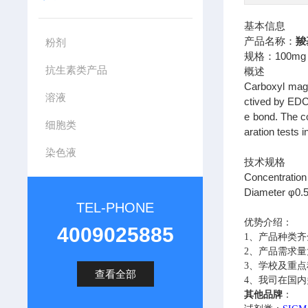
基本信息
产品名称：
羧
粉剂
规格：100mg
抗生素类产品
概述
Carboxyl magn
溶液
ctived by EDC 
e bond. The c
细胞类
aration tests in
染色液
技术规格
Concentration
Diameter
φ0.
TEL-PHONE
优势介绍：
4009025885
1、
产品种类齐
2、
产品需求量
3、
学校及重点
查看全部
4、
我司在国内
其他
品牌
：