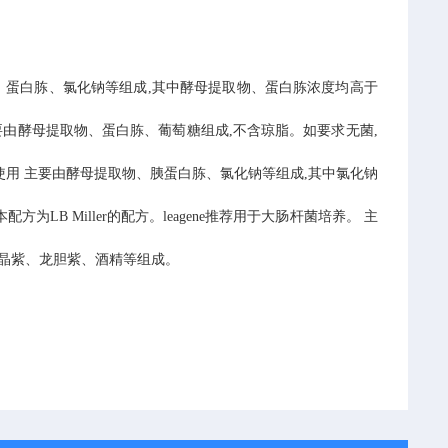
、蛋白胨、氯化钠等组成,其中酵母提取物、蛋白胨浓度均高于
要由酵母提取物、蛋白胨、葡萄糖组成,不含琼脂。如要求无菌,
使用
主要由酵母提取物、胰蛋白胨、氯化钠等组成,其中氯化钠
配方为LB Miller的配方。leagene推荐用于大肠杆菌培养。
主
晶紫、龙胆紫、酒精等组成。