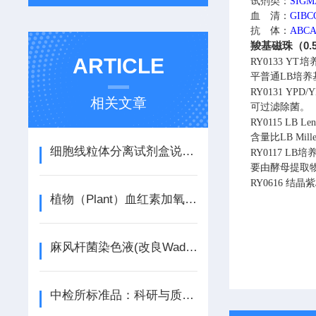
试剂类：
SIG
血 清：
GIB
抗 体：
ABC
羧基磁珠（0.5
ARTICLE
RY0133
YT培养
平普通LB培养
RY0131
YPD
相关文章
可过滤除菌。
RY0115
LB L
含量比LB Mi
细胞线粒体分离试剂盒说明书
RY0117
LB培
要由酵母提取物
RY0616
结晶紫
植物（Plant）血红素加氧酶（HO） ELISA检测试剂盒说明书
麻风杆菌染色液(改良Wade-Fite 法)说明书
中检所标准品：科研与质量控制的“黄金标尺”