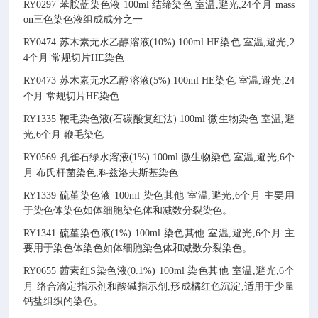
RY0297
苯胺蓝染色液
100ml
结缔染色
室温,避光,24个月
mass
on三色染色液组成成分之一
RY0474
苏木素无水乙醇溶液(10%)
100ml
HE染色
室温,避光,2
4个月
常规切片HE染色
RY0473
苏木素无水乙醇溶液(5%)
100ml
HE染色
室温,避光,24
个月
常规切片HE染色
RY1335
鞭毛染色液(石碳酸复红法)
100ml
微生物染色
室温,避
光,6个月
鞭毛染色
RY0569
孔雀石绿水溶液(1%)
100ml
微生物染色
室温,避光,6个
月
布氏杆菌染色,科兹洛夫斯基染色
RY1339
硫堇染色液
100ml
染色其他
室温,避光,6个月
主要用
于染色体染色如体细胞染色体和减数分裂染色。
RY1341
硫堇染色液(1%)
100ml
染色其他
室温,避光,6个月
主
要用于染色体染色如体细胞染色体和减数分裂染色。
RY0655
茜素红S染色液(0.1%)
100ml
染色其他
室温,避光,6个
月
络合滴定指示剂和酸碱指示剂,形成橘红色沉淀,适用于少量
钙盐组织的染色。