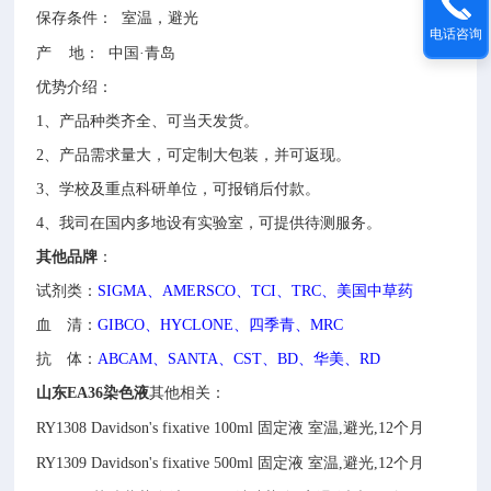
保存条件：
室温，避光
电话咨询
产
地：
中国
·青岛
优势介绍：
1、
产品种类齐全、可当天发货。
2、
产品需求量大，可定制大包装，并可返现。
3、
学校及重点科研单位，可报销后付款。
4、
我司在国内多地设有实验室，可提供待测服务。
其他
品牌
：
试剂类：
SIGMA、AMERSCO、TCI、TRC、美国中草药
血 清：
GIBCO、HYCLONE、四季青、MRC
抗 体：
ABCAM、SANTA、CST、BD、华美、RD
山东EA36染色液
其他相关：
RY1308
Davidson's fixative
100ml
固定液
室温,避光,12个月
RY1309
Davidson's fixative
500ml
固定液
室温,避光,12个月