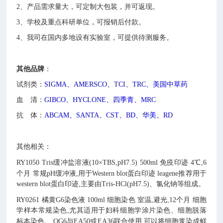
2、
产品需求量大，可定制大包装，并可返现。
3、
学校及重点科研单位，可报销后付款。
4、
我司在国内多地设有实验室，可提供待测服务。
其他
品牌
：
试剂类：
SIGMA、AMERSCO、TCI、TRC、美国中草药
血 清：
GIBCO、HYCLONE、四季青、MRC
抗 体：
ABCAM、SANTA、CST、BD、华美、RD
其他相关：
RY1050
Tris缓冲盐溶液(10×TBS,pH7.5)
500ml
免疫印迹
4℃,6
个月
常规pH缓冲液,用于Western blot蛋白印迹
leagene推荐用于
western blot蛋白印迹,主要由Tris-HCl(pH7.5)、氯化钠等组成。
RY0261
橘黄G6染色液
100ml
细胞染色
室温,避光,12个月
细胞
学样本常规染色,尤其适用于妇科细胞学涂片染色、细胞脱落
标本染色。
OG6与EA50或EA36联合使用,可以将细胞浆染成鲜