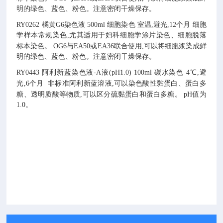
明的绿色、蓝色、粉色。注意密闭干燥保存。
RY0262
橘黄G6染色液
500ml
细胞染色
室温,避光,12个月
细胞
学样本常规染色,尤其适用于妇科细胞学涂片染色、细胞脱落
标本染色。
OG6与EA50或EA36联合使用,可以将细胞浆染成鲜
明的绿色、蓝色、粉色。注意密闭干燥保存。
RY0443
阿利新蓝染色液-A液(pH1.0)
100ml
碳水染色
4℃,避
光,6个月
非标准阿利新蓝溶液,可以染色酸性黏蛋白、蛋白多
糖、透明质酸等物质,可以区分硫黏蛋白和蛋白多糖。
pH值为
1.0。