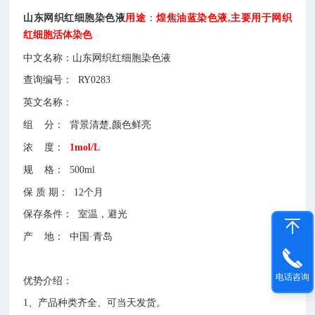
山东网织红细胞染色液
用途
：
煌焦油蓝染色液,主要用于网织
红细胞活体染色
中文名称：
山东网织红细胞染色液
查询编号：
RY0283
英文名称：
组
分：
背景清楚,颜色鲜亮
浓
度：
1mol/L
规
格：
500ml
保
质
期：
12个月
保存条件：
室温，避光
产
地：
中国
·青岛
电话咨询
优势介绍：
1、
产品种类齐全、可当天发货。