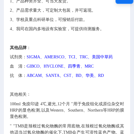
1、
产品种类齐全、可当天发货。
2、
产品需求量大，可定制大包装，并可返现。
3、
学校及重点科研单位，可报销后付款。
4、
我司在国内多地设有实验室，可提供待测服务。
其他
品牌
：
试剂类：
SIGMA、AMERSCO、TCI、TRC、美国中草药
血 清：
GIBCO、HYCLONE、四季青、MRC
抗 体：
ABCAM、SANTA、CST、BD、华美、RD
其他相关：
100ml
免疫印迹
4℃,避光,12个月
"用于免疫组化或原位杂交时
HRP的显色检测,以及Western、Southern、Northern等HRP的膜
显色检测。
"
"TMB是辣根过氧化物酶的常用底物,在辣根过氧化物酶或其
他适当过氧化物酶的催化下,TMB会产生可溶性蓝色产物。蓝