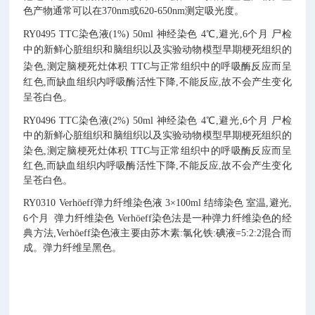
色产物通常可以在370nm或620-650nm测定吸光度。
RY0495
TTC染色液(1%)
50ml
神经染色
4℃,避光,6个月
尸检
中的新鲜心脏组织和脑组织以及实验动物模型早期梗死组织的
染色,测定脑梗死灶体积
TTC与正常组织中的呼吸酶反应而呈
红色,而缺血组织内呼吸酶活性下降,不能反应,故不会产生变化
呈苍白色。
RY0496
TTC染色液(2%)
50ml
神经染色
4℃,避光,6个月
尸检
中的新鲜心脏组织和脑组织以及实验动物模型早期梗死组织的
染色,测定脑梗死灶体积
TTC与正常组织中的呼吸酶反应而呈
红色,而缺血组织内呼吸酶活性下降,不能反应,故不会产生变化
呈苍白色。
RY0310
Verhöeff弹力纤维染色液
3×100ml
结缔染色
室温,避光,
6个月
弹力纤维染色
Verhöeff染色法是一种弹力纤维染色的经
典方法,Verhöeff染色液主要由苏木素:氯化铁:碘液=5:2:2混合而
成。弹力纤维呈黑色。