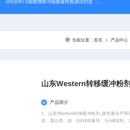
500次MTS细胞增殖与细胞毒性检测试剂盒
48t/96t国
当前位置：
首页
产品中心
山东Western转移缓冲粉
产品简介
1、山东Western转移缓冲粉剂,捷世康
质、蛋白类。如：G418溶液等、Schiff试剂、吉
TAE、TBE等、BSA、PH校正缓冲液等、S