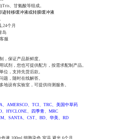
Tris、甘氨酸等组成。
印迹转移缓冲液或转膜缓冲液
L
,24个月
青岛
询客服
配制，保证产品新鲜度。
用试剂，您也可提供配方，按需求配制产品。
单位，支持先货后款。
问题，随时在线解答。
多地设有实验室，可提供待测服务。
MA、AMERSCO、TCI、TRC、美国中草药
CO、HYCLONE、四季青、MRC
AM、SANTA、CST、BD、华美、RD
6染色液
100ml
细胞染色
室温,避光,6个月