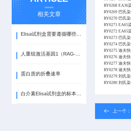
RY0268
EA3
RY0269
巴氏染色液
相关文章
RY0270
巴氏染色液
RY0271
EA6
RY0272
EA6
Elisa试剂盒需要遵循哪些要素？
RY0273
巴氏染色液
RY0274
巴氏染色液
RY0275
迪夫快速染
人重组激活基因1（RAG-1）ELISA试剂盒相关
RY0276
迪夫快速染
RY0277
迪夫快速染
RY0278
迪夫快速染
蛋白质的折叠速率
RY0279
刘氏染色液
RY0280
刘氏染色液
白介素Elisa试剂盒的标本、收集和贮运
上一个