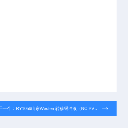
下一个：
RY1059山东Western转移缓冲液（NC,PVDF）