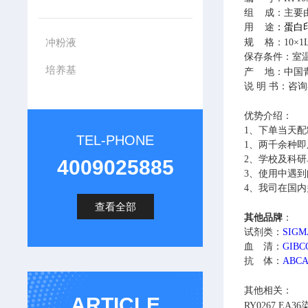
组
成
：主要由
用 途
：蛋白
冲粉液
规
格：
10×1
保存条件：
室温
培养基
产
地：中国
说 明 书：咨
优势介绍：
1、下单当天
TEL-PHONE
1、
两千余种即
2、
学校及科研
4009025885
3、
使用中遇到
4、
我司在国内
查看全部
其他
品牌
：
试剂类：
SIG
血 清：
GIB
抗 体：
ABC
其他相关：
ARTICLE
RY0267
EA3