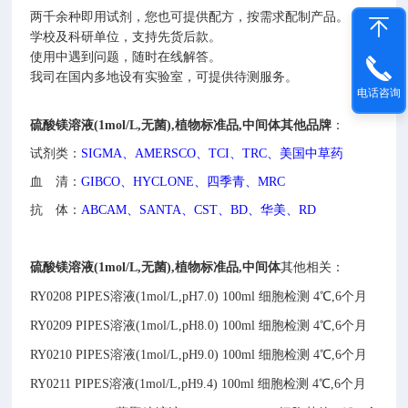
两千余种即用试剂，您也可提供配方，按需求配制产品。
学校及科研单位，支持先货后款。
使用中遇到问题，随时在线解答。
我司在国内多地设有实验室，可提供待测服务。
电话咨询
硫酸镁溶液(1mol/L,无菌),植物标准品,中间体
其他品牌
：
试剂类：
SIGMA、AMERSCO、TCI、TRC、美国中草药
血 清：
GIBCO、HYCLONE、四季青、MRC
抗 体：
ABCAM、SANTA、CST、BD、华美、RD
硫酸镁溶液(1mol/L,无菌),植物标准品,中间体
其他相关：
RY0208
PIPES溶液(1mol/L,pH7.0)
100ml
细胞检测
4℃,6个月
RY0209
PIPES溶液(1mol/L,pH8.0)
100ml
细胞检测
4℃,6个月
RY0210
PIPES溶液(1mol/L,pH9.0)
100ml
细胞检测
4℃,6个月
RY0211
PIPES溶液(1mol/L,pH9.4)
100ml
细胞检测
4℃,6个月