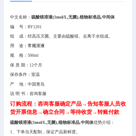
中文名称：
硫酸镁溶液(1mol/L,无菌),植物标准品,中间体
编
号：RY1201
组 成：经高压灭菌。主要由硫酸镁、去离子水组成。
用 途
：常规溶液
规
格：500ml
保
质
期：12个月
保存条件：室温
产
地：中国青岛
说 明 书：咨询客服
订购流程：咨询客服确定产品→告知客服人员收
货开票信息→确立合同→等待收货
→转账付款
硫酸镁溶液(1mol/L,无菌),植物标准品,中间体
优势介绍：
1、下单当天配制，保证产品新鲜度。