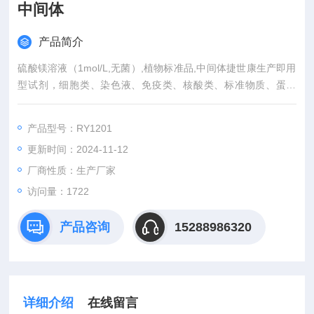
中间体
产品简介
硫酸镁溶液（1mol/L,无菌）,植物标准品,中间体捷世康生产即用
型试剂，细胞类、染色液、免疫类、核酸类、标准物质、蛋白
类。如：G418溶液等、Schiff试剂、吉姆萨染色液等、通用封片
剂等、DNA Loading Buffer、TAE、TBE等、BSA、PH校正缓冲
产品型号：RY1201
液等、SDS-PAGE蛋白加用缓冲液等产品需求量大，也可定制大
更新时间：2024-11-12
包装。
厂商性质：生产厂家
访问量：1722
产品咨询
15288986320
详细介绍
在线留言