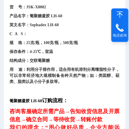
货 号：JSK-X0002
产品名字：葡聚糖凝胶 LH-60
英文名字：Sephadex LH-60
C A S：
电话咨询
规 格：25克/瓶，100克/瓶，500克/瓶
保存条件：4-25℃，室温
结构成分：交联葡聚糖
用 途：利用分子筛作用，适合用有机溶剂分离嗜脂性分子，
可以非常经济地大规模制备各种天然产物；如：类固醇、萜
类、脂类以及小分子多肽等。
订购流程：
葡聚糖凝胶 LH-60
咨询客服确定
所需
产品→告知收货
信息及
开票
信息→确立合同→等待收货
→转账付款
我们的理念：“用心做好品质，企业方能远