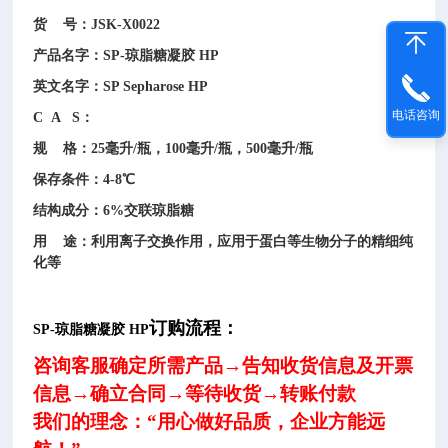
货 号：JSK-X0022
产品名字：SP-琼脂糖凝胶 HP
英文名字：SP Sepharose HP
电话咨询
C A S：
规 格：25毫升/瓶，100毫升/瓶，500毫升/瓶
保存条件：4-8℃
结构成分：6%交联琼脂糖
用 途：利用离子交换作用，应用于蛋白等生物分子的精细纯
化等
订购流程：
SP-琼脂糖凝胶 HP
咨询客服确定
所需
产品→告知收货
信息及
开票
信息→确立合同→等待收货
→转账付款
我们的理念：“用心做好品质，企业方能远