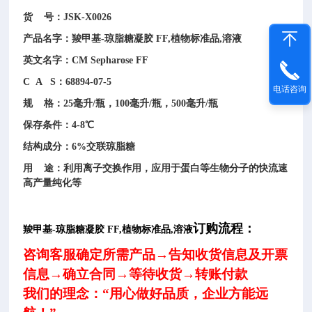
货 号：JSK-X0026
产品名字：
羧甲基-琼脂糖凝胶 FF,植物标准品,溶液
英文名字：CM Sepharose FF
C A S：68894-07-5
电话咨询
规 格：25毫升/瓶，100毫升/瓶，500毫升/瓶
保存条件：4-8℃
结构成分：6%交联琼脂糖
用 途：利用离子交换作用，应用于蛋白等生物分子的快流速
高产量纯化等
订购流程：
羧甲基-琼脂糖凝胶 FF,植物标准品,溶液
咨询客服确定所需产品→告知收货信息及开票
信息→确立合同→等待收货→转账付款
我们的理念：“用心做好品质，企业方能远