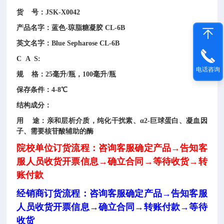
货 号：JSK-X0042
产品名字：蓝色-琼脂糖凝胶 CL-6B
英文名字：Blue Sepharose CL-6B
C A S:
电话咨询
规 格：25毫升/瓶，100毫升/瓶
保存条件：4-8℃
结构成分：
用 途：亲和层析介质，纯化干扰素、α2-巨球蛋白、凝血因
子、需要核苷酸辅助的酶
院校单位订货流程：
咨询客服确定产品→告知客
服人员收货开票信息→确立合同→等待收货
→转
账付款
经销商订货流程：
咨询客服确定产品→告知客服
人员收货开票信息→确立合同→
转账付款→
等待
收货