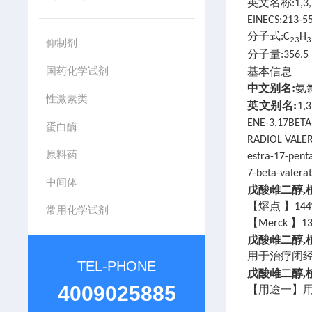
英文名称:1,3,5(
EINECS:213-5
分子式:C
H
23
3
仰制剂
分子量:356.5
国药化学试剂
基本信息
中文别名:
氨氯
性激素类
英文别名:
1,
ENE-3,17BETA
蛋白酶
RADIOL VALER
原料药
estra-17-penta
7-beta-valera
中间体
戊酸雌二醇
【熔点 】144
常用化学试剂
【Merck 】13
戊酸雌二醇
用于治疗闭
TEL-PHONE
戊酸雌二醇
4009025885
【用途一】