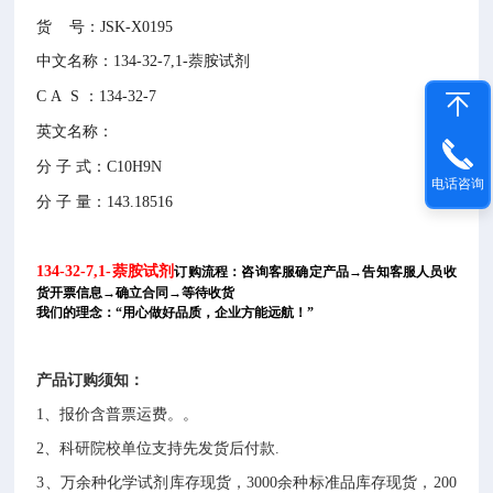
货 号：JSK-X0195
中文名称：
134-32-7,1-萘胺试剂
C
A
S
：
134-32-7
英文名称：
分
子
式：C10H9N
电话咨询
分
子
量：143.18516
134-32-7,1-萘胺试剂
订购流程：咨询客服确定产品→告知客服人员收
货开票信息→确立合同→等待收货
我们的理念：“用心做好品质，企业方能远航！”
产品
订购须知：
1、报价含普票运费。
。
2、
科研院校单位支持先发货后付款
.
3、
万
余种
化学试剂库存现货
，
3
000余种
标准品库存现货
，
200