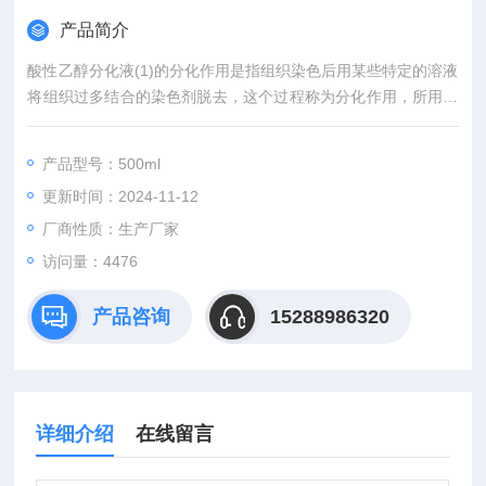
产品简介
酸性乙醇分化液(1)的分化作用是指组织染色后用某些特定的溶液
将组织过多结合的染色剂脱去，这个过程称为分化作用，所用的
溶液称为分化液。在HE染色和其他染色中常用 1%盐酸乙醇作为
分化液，因酸能破坏苏木素的醌型结构，使组织与色素分离而退
产品型号：500ml
色，再进行伊红染色，才能保证细胞核与细胞浆染色的分明。
更新时间：2024-11-12
厂商性质：生产厂家
访问量：4476
产品咨询
15288986320
详细介绍
在线留言