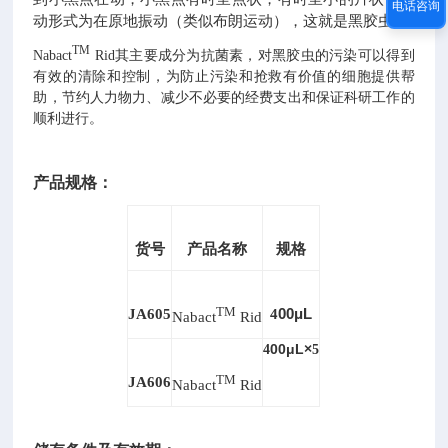
电话咨询
动形式为在原地振动（类似布朗运动），这就是黑胶虫。
TM
黑胶虫的污染可以得到
Nabact
Rid其主要成分为抗菌素，对
有效的
清除和控制，为防止污染和抢救有价值的细胞提供帮
助，节约人力物力、减少不必要的经费支出和保证科研工作的
顺利进行。
产品
规格
：
货号
产品名称
规格
TM
00μL
JA605
4
Nabact
Rid
00μL×
4
5
TM
JA606
Nabact
Rid