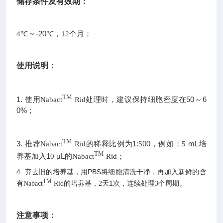
储存条件及有效期：
℃
-20℃，
；
4
~
12个月
使用说明：
TM
1. 使用
处理时，建议保持细胞密度在50～6
Nabact
Rid
0%
；
TM
3. 推荐
的稀释比例为1:
00，例如：
mL培
Nabact
Rid
5
5
TM
养基加入1
μL的
0
Nabact
Rid；
4. 弃去旧的培养基，用PBS将细胞清洗干净，再加入新鲜的含
TM
有
的培养基，
天1次，连续处理
。
Nabact
Rid
2
3个周期
注意事项：