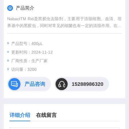
产品简介
NabactTM Rid是黑胶虫去除剂，主要用于清除细胞、血清、培
养基中的黑胶虫，同时对常见的细菌也有一定的清除作用。在细
胞培养的时候，有时会在400倍显微镜下看到小黑点在动，小黑
点有时呈点状，有时呈小的片状，运动形式为在原地振动（类似
产品型号：400μL
布朗运动），这就是黑胶虫。
更新时间：2024-11-12
厂商性质：生产厂家
访问量：3200
产品咨询
15288986320
详细介绍
在线留言