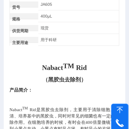
JA605
货号
400μL
规格
现货
供货周期
用于科研
主要用途
TM
Nabact
Rid
（
黑胶虫去除剂
）
产品简介：
TM
是
除剂，主要用于清除细胞、血
Nabact
Rid
黑胶虫去
清、培养基中的
，同时对常见的细菌也有一定的清
黑胶虫
除作用。
在细胞培养的时候，有时会在400倍显微镜下看
到小黑点在动，小黑点有时呈点状，有时呈小的片状，运