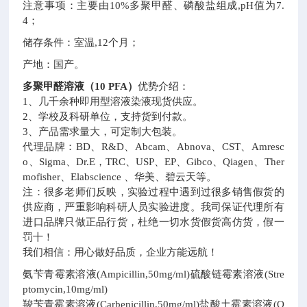
注意事项：主要由10%多聚甲醛、磷酸盐组成,pH值为7.
4；
储存条件：室温,12个月；
产地：国产。
多聚甲醛溶液（10 PFA）
优势介绍：
1、几千余种即用型溶液染液现货供应。
2、学校及科研单位，支持货到付款。
3、产品需求量大，可定制大包装。
代理品牌：BD、R&D、Abcam、Abnova、CST、Amresc
o、Sigma、Dr.E，TRC、USP、EP、Gibco、Qiagen、Ther
mofisher、Elabscience 、华美、碧云天等。
注：很多老师们反映，实验过程中遇到过很多销售假货的
供应商，严重影响科研人员实验进度。我司保证代理所有
进口品牌只做正品行货，杜绝一切水货假货高仿货，假一
罚十！
我们相信：用心做好品质，企业方能远航！
氨苄青霉素溶液(Ampicillin,50mg/ml)硫酸链霉素溶液(Stre
ptomycin,10mg/ml)
羧苄青霉素溶液(Carbenicillin,50mg/ml)盐酸土霉素溶液(O