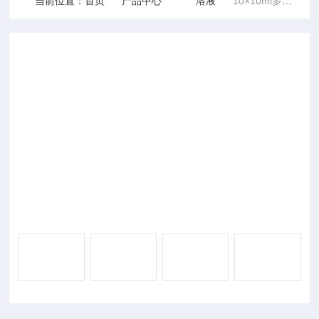
当前位置：
首页
产品中心
溶液
10×10ml多聚甲醛溶液（4 PFA,RNase free）