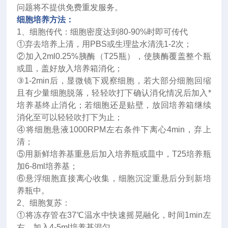
问题将不提供免费重发服务。
细胞培养方法：
1、细胞传代：细胞密度达到80-90%时即可传代
①弃去培养上清，用PBS或生理盐水清洗1-2次；
②加入2ml0.25%胰酶（T25瓶），使胰酶覆盖整个瓶
或皿，盖好放入培养箱消化；
③1-2min后，显微镜下观察细胞，若大部分细胞回缩
且有少量细胞脱落，轻轻吹打下确认消化情况后加入*
培养基终止消化；若细胞还是贴壁，放回培养箱继续
消化至可以轻轻吹打下为止；
④将细胞悬液1000RPM左右条件下离心4min，弃上
清；
⑤用新鲜培养基重悬后加入培养瓶或皿中，T25培养瓶
加6-8ml培养基；
⑥悬浮细胞直接离心收集，细胞沉淀重悬后分到新培
养瓶中。
2、细胞复苏：
①将冻存管在37℃温水中快速摇晃融化，时间1min左
右，加入4-5ml培养基混匀。