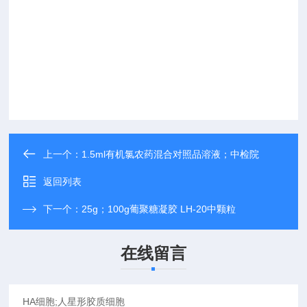
上一个：
1.5ml有机氯农药混合对照品溶液；中检院
返回列表
下一个：
25g；100g葡聚糖凝胶 LH-20中颗粒
在线留言