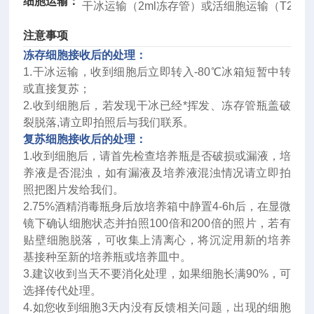
细胞运输：
干冰运输（2ml冻存管）或活细胞运输（T25瓶
注意事项
冻存细胞接收后的处理：
1.干冰运输，收到细胞后立即转入-80℃冰箱短暂中转
或直接复苏；
2.收到细胞后，若发现干冰已经*挥发、冻存管瓶盖破
裂脱落,请立即拍照后与我们联系。
复苏细胞接收后的处理：
1.收到细胞后，请首先检查培养瓶是否破损或漏液，培
养液是否混浊，如有漏液及培养液混浊情况请立即拍
照把图片发给我们。
2.75%酒精消毒瓶身后放培养箱中静置4-6h后，在显微
镜下确认细胞状态并拍照100倍和200倍的照片，若有
贴壁细胞脱落，可收集上清离心，将沉淀用新的培养
基接种至新的培养瓶或培养皿中。
3.建议收到当天不要消化处理，如果细胞长满90%，可
选择传代处理。
4.如您收到细胞3天内没有反馈相关问题，出现的细胞