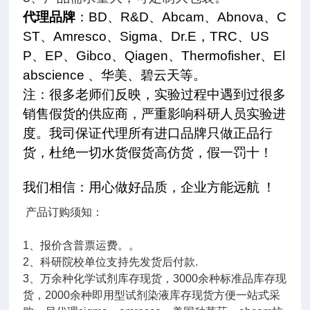
代理品牌
：
BD
、
R&D
、
Abcam
、
Abnova
、
C
ST
、
Amresco
、
Sigma
、
Dr.E
，
TRC
、
US
P
、
EP
、
Gibco
、
Qiagen
、
Thermofisher
、
El
abscience
、华美、碧云天等。
注：很多老师们反映，实验过程中遇到过很多
销售假货的供应商，严重影响科研人员实验进
度。我司保证代理所有进口品牌只做正品行
货，杜绝一切水货假货高仿货，假一罚十！
我们相信：用心做好品质，企业方能远航
！
产品订购须知：
1、报价含普票运费。。
2、科研院校单位支持先发货后付款.
3、万余种化学试剂库存现货，3000余种标准品库存现
货，2000余种即用型试剂染液库存现货方便一站式采