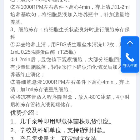
②在1000RPM左右条件下离心4min，弃上清,加1-2ml
培养基吹匀，将细胞悬液加入培养瓶中，补加适量培
养基。
3、细胞冻存：待细胞生长状态良好时进行细胞冻存保
种
①弃去培养上清，用PBS或生理盐水清洗1-2次，加入
1mL 0.25%胰蛋白酶（T25瓶）
②1-2min后，显微镜下观察细胞，大部分细胞回缩且
电话咨询
有少量细胞脱落，轻轻吹打下确认消化情况后加入*培
养基终止消化；
③将细胞悬液1000RPM左右条件下离心4min，弃上
清，加1ml冻存液重悬细胞；
④将冻存管放入程序降温盒，放入-80℃冰箱，4小时
后将冻存管转入液氮罐储存。
优势介绍：
1
、几千余种即用型
载体菌株
现货供应。
2
、学校及科研单位，支持货到付款。
3
、产品需求量大，可定制大包装。