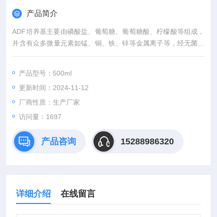
产品简介
ADF培养基主要由磷酸盐、葡萄糖、葡萄糖酸、柠檬酸等组成，
并含有众多微量元素如锰、铜、铁、锌等金属离子等，经无菌处
理，该试剂含ACC(又称1-氨基羰酰-1-环丙烷羧酸)。
产品型号：500ml
更新时间：2024-11-12
厂商性质：生产厂家
访问量：1697
产品咨询
15288986320
详细介绍
在线留言