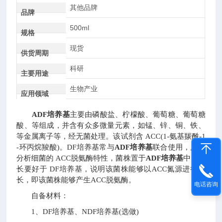
其他品牌
品牌
500ml
规格
现货
供货周期
科研
主要用途
生物产业
应用领域
ADF培养基
主要由磷酸盐、柠檬酸、葡萄糖、葡萄糖
酸、等组成，并含有众多微量元素，如锰、锌、铜、铁、
等金属离子等，经无菌处理。该试剂含 ACC(1-氨基羰酰-1
-环丙烷羧酸)。DF培养基常与
ADF培养基
联合使用，用于
分析细菌的 ACC脱氨酶特性，菌株置于
ADF培养基
中的生
长要好于 DF培养基，说明该菌株能够以ACC氮源进行生
长，即该菌株能够产生ACC脱氨酶。
电话咨询
自备材料：
1、DF培养基、NDF培养基(选做)