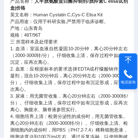
产品名称：
人半胱氨酸蛋白酶抑制剂/胱抑素C elisa试剂
盒|价格
英文名称：Human Cystatin C,Cys-C Elisa Kit
产品用途：仅用于科研实验,严禁用于临床诊断。
产地：山东青岛
规格：48T/96T
三
所需样本及处理要求
1. 血清：室温血液自然凝固10-20分钟，离心20分钟左右
（2000-3000转/分）。仔细收集上清，保存过程中如出现
沉淀，应再次离心。
2. 血浆：应根据标本的要求选择EDTA或柠檬酸钠作为抗
凝剂，混合10-20分钟后，离心20分钟左右（2000-3000转/
分）。仔细收集上清，保存过程中如有沉淀形成，应该再
电话咨询
次离心。
3. 尿液：用无菌管收集，离心20分钟左右（2000-3000转/
分）。仔细收集上清，保存过程中如有沉淀形成，应再次
离心。胸腹水、脑脊液参照实行。
4. 细胞培养上清：检测分泌性的成份时，用无菌管收集。
离心20分钟左右（2000-3000转/分）。仔细收集上清。检
测细胞内的成份时，用PBS（PH7.2-7.4）稀释细胞悬液，
细胞浓度达到100万/ml左右。通过反复冻融，以使细胞破