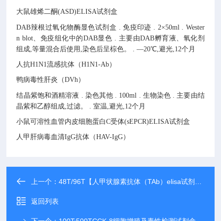
大鼠雄烯二酮(ASD)ELISA试剂盒
DAB辣根过氧化物酶显色试剂盒
.
免疫印迹
.
2×50ml
.
Wester
n blot、免疫组化中的DAB显色
.
主要由DAB孵育液、氧化剂
组成,等量混合后使用,染色后呈棕色。
.
—20℃,避光,12个月
人抗H1N1流感抗体（H1N1-Ab）
鸭病毒性肝炎（DVh）
结晶紫饱和酒精溶液
.
染色其他
.
100ml
.
生物染色
.
主要由结
晶紫和乙醇组成,过滤。
.
室温,避光,12个月
小鼠可溶性血管内皮细胞蛋白C受体(sEPCR)ELISA试剂盒
人甲肝病毒血清IgG抗体（HAV-IgG）
上一个：
48T/96T【人甲状腺素抗体（TAb）elisa试剂盒】*
返回列表