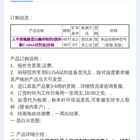
订购信息：
贮存
检测方
货
产品名称
规格
价格
条件
法
期
人半胱氨酸蛋白酶抑制剂/胱抑
48T/
在2-
双抗体
现
本品供两种型号
素C elisa试剂盒|价格
96T
8℃
夹心法
货
（新版,老版）
产品订购说明：
1、报价含普票,运费。
2、科研院所常用ELISA试剂盒备货充足，除对温度要求极
其严格的产品当天可发货。
3、进口原装产品要3-6周的货期，详细情况请咨询客服。
4、订货时间为工作日每周一至周五,16:00之前。。
5、如需代为检测，标本对环境温度高,可客服安排专人取
样（限省内客户）。
6、待测免收待测费，一周出结果。
一 蛋白示意图:
二 产品详细介绍：