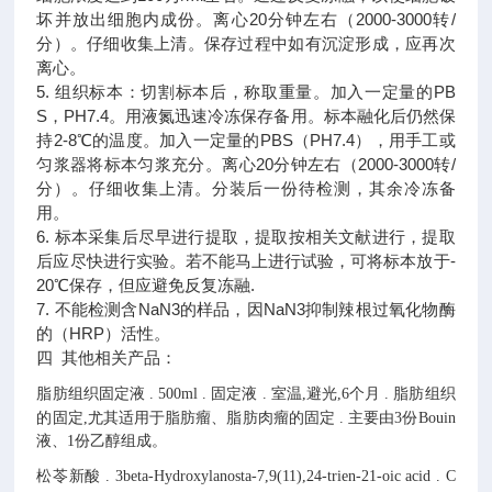
坏并放出细胞内成份。离心20分钟左右（2000-3000转/
分）。仔细收集上清。保存过程中如有沉淀形成，应再次
离心。
5. 组织标本：切割标本后，称取重量。加入一定量的PB
S，PH7.4。用液氮迅速冷冻保存备用。标本融化后仍然保
持2-8℃的温度。加入一定量的PBS（PH7.4），用手工或
匀浆器将标本匀浆充分。离心20分钟左右（2000-3000转/
分）。仔细收集上清。分装后一份待检测，其余冷冻备
用。
6. 标本采集后尽早进行提取，提取按相关文献进行，提取
后应尽快进行实验。若不能马上进行试验，可将标本放于-
20℃保存，但应避免反复冻融.
7. 不能检测含NaN3的样品，因NaN3抑制辣根过氧化物酶
的（HRP）活性。
四 其他相关产品：
脂肪组织固定液
.
500ml
.
固定液
.
室温,避光,6个月
.
脂肪组织
的固定,尤其适用于脂肪瘤、脂肪肉瘤的固定
.
主要由3份Bouin
液、1份乙醇组成。
松苓新酸
.
3beta-Hydroxylanosta-7,9(11),24-trien-21-oic acid
.
C