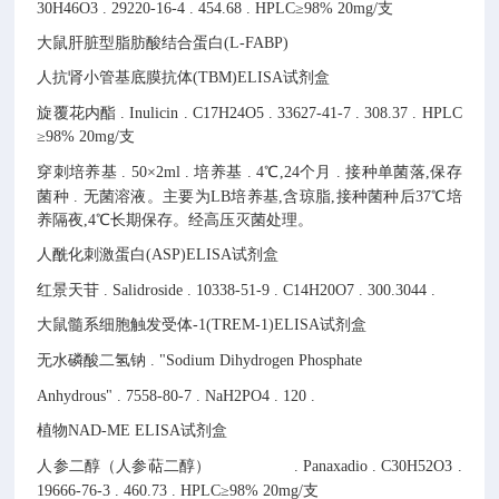
30H46O3
.
29220-16-4
.
454.68
.
HPLC≥98% 20mg/支
大鼠肝脏型脂肪酸结合蛋白(L-FABP)
人抗肾小管基底膜抗体(TBM)ELISA试剂盒
旋覆花内酯
.
Inulicin
.
C17H24O5
.
33627-41-7
.
308.37
.
HPLC
≥98% 20mg/支
穿刺培养基
.
50×2ml
.
培养基
.
4℃,24个月
.
接种单菌落,保存
菌种
.
无菌溶液。主要为LB培养基,含琼脂,接种菌种后37℃培
养隔夜,4℃长期保存。经高压灭菌处理。
人酰化刺激蛋白(ASP)ELISA试剂盒
红景天苷
.
Salidroside
.
10338-51-9
.
C14H20O7
.
300.3044
.
大鼠髓系细胞触发受体-1(TREM-1)ELISA试剂盒
无水磷酸二氢钠
.
"Sodium Dihydrogen Phosphate
Anhydrous"
.
7558-80-7
.
NaH2PO4
.
120
.
植物NAD-ME ELISA试剂盒
人参二醇（人参萜二醇）
.
Panaxadio
.
C30H52O3
.
19666-76-3
.
460.73
.
HPLC≥98% 20mg/支