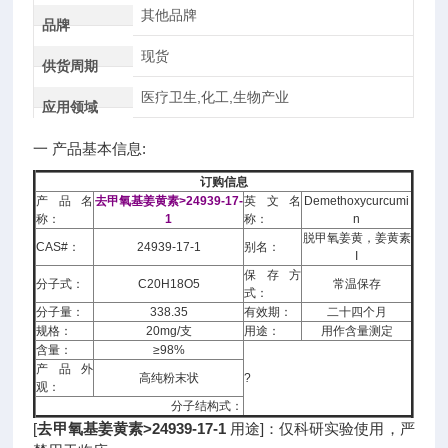
其他品牌
品牌
现货
供货周期
医疗卫生,化工,生物产业
应用领域
一 产品基本信息:
订购信息
产品名
去甲氧基姜黄素>24939-17-
英文名
Demethoxycurcumi
称：
1
称：
n
脱甲氧姜黄，姜黄素
CAS#：
24939-17-1
别名：
I
保存方
分子式：
C20H18O5
常温保存
式：
分子量：
338.35
有效期：
二十四个月
规格：
20mg/支
用途：
用作含量测定
含量：
≥98%
产品外
高纯粉末状
?
观：
分子结构式：
[
去甲氧基姜黄素>24939-17-1
用途]：仅科研实验使用，严