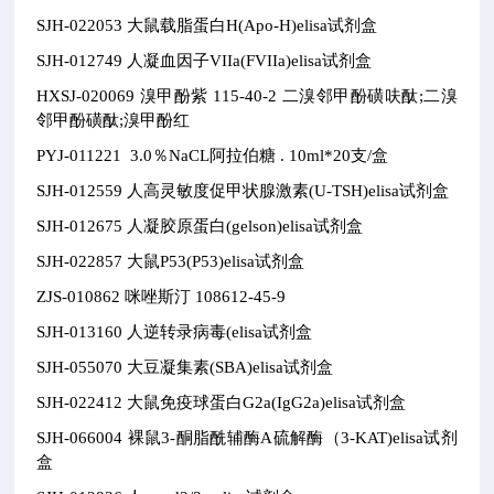
SJH-022053
大鼠载脂蛋白H(Apo-H)elisa试剂盒
SJH-012749
人凝血因子VIIa(FVIIa)elisa试剂盒
HXSJ-020069
溴甲酚紫
115-40-2
二溴邻甲酚磺呋酞;二溴
邻甲酚磺酞;溴甲酚红
PYJ-011221
3.0％NaCL阿拉伯糖
.
10ml*20支/盒
SJH-012559
人高灵敏度促甲状腺激素(U-TSH)elisa试剂盒
SJH-012675
人凝胶原蛋白(gelson)elisa试剂盒
SJH-022857
大鼠P53(P53)elisa试剂盒
ZJS-010862
咪唑斯汀
108612-45-9
SJH-013160
人逆转录病毒(elisa试剂盒
SJH-055070
大豆凝集素(SBA)elisa试剂盒
SJH-022412
大鼠免疫球蛋白G2a(IgG2a)elisa试剂盒
SJH-066004
裸鼠3-酮脂酰辅酶A硫解酶（3-KAT)elisa试剂
盒