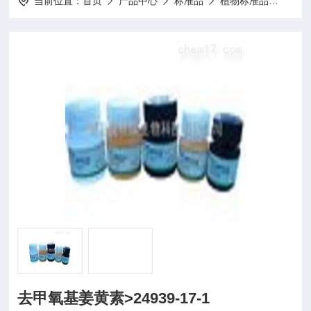
当前位置：
首页
产品中心
标准品
植物标准品
20m
去甲氧基姜黄素>24939-17-1