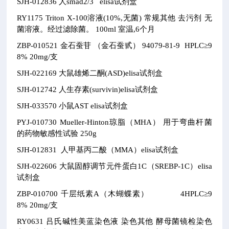
SJH-012836
人smad2/3 elisa试剂盒
RY1175
Triton X-100溶液(10%,无菌)
常规其他
去污剂
无
菌溶液。经过滤除菌。
100ml
室温,6个月
ZBP-010521
金石蚕苷 （金石蚕甙）
94079-81-9
HPLC≥9
8% 20mg/支
SJH-022169
大鼠雄烯二酮(ASD)elisa试剂盒
SJH-012742
人生存素(survivin)elisa试剂盒
SJH-033570
小鼠AST elisa试剂盒
PYJ-010730
Mueller-Hinton琼脂（MHA）
用于弯曲杆菌
的药物敏感性试验
250g
SJH-012831
人甲基丙二酸（MMA）elisa试剂盒
SJH-022606
大鼠固醇调节元件蛋白1C（SREBP-1C）elisa
试剂盒
ZBP-010700
千层纸素A（木蝴蝶素）
4
HPLC≥9
8% 20mg/支
RY0631
吕氏碱性美蓝染色液
染色其他
酵母菌镜检染色