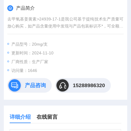
产品简介
去甲氧基姜黄素>24939-17-1是我公司基于提纯技术生产质量可
放心购买，如产品含量使用中发现与产品包装标识不*，可全额退
款，为使广大客户一站式购齐所需试剂我公司同时代理：中检所
标准品、食品分析标准品、环境标准品同时提供技术服务支持，
产品型号：20mg/支
基于对我司产品质量的保证，院校及医院客户可先发货后付款。
更新时间：2024-11-10
同单位购货积分每季度均可参加礼品兑换（iphone 6、iPhone5
s、iPad min
厂商性质：生产厂家
访问量：1646
产品咨询
15288986320
详细介绍
在线留言