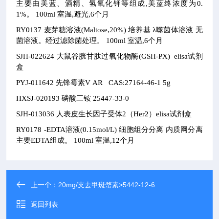
主要由美蓝、酒精、氢氧化钾等组成,美蓝终浓度为0.
1%。
100ml
室温,避光,6个月
RY0137
麦芽糖溶液(Maltose,20%)
培养基
λ噬菌体溶液
无
菌溶液。经过滤除菌处理。
100ml
室温,6个月
SJH-022624
大鼠谷胱甘肽过氧化物酶(GSH-PX) elisa试剂
盒
PYJ-011642
先锋霉素V
AR CAS:27164-46-1
5g
HXSJ-020193
磷酸三铵
25447-33-0
SJH-013036
人表皮生长因子受体2（Her2）elisa试剂盒
RY0178
-EDTA溶液(0.15mol/L)
细胞组分分离
内质网分离
主要EDTA组成。
100ml
室温,12个月
上一个：
20mg/支去甲斑蝥素>5442-12-6
返回列表