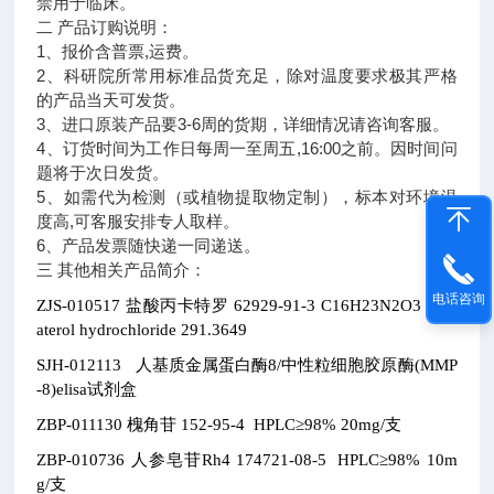
禁用于临床。
二 产品订购说明：
1、报价含普票,运费。
2、科研院所常用标准品货充足，除对温度要求极其严格
的产品当天可发货。
3、进口原装产品要3-6周的货期，详细情况请咨询客服。
4、订货时间为工作日每周一至周五,16:00之前。因时间问
题将于次日发货。
5、如需代为检测（或植物提取物定制），标本对环境温
度高,可客服安排专人取样。
6、产品发票随快递一同递送。
三 其他相关产品简介：
电话咨询
ZJS-010517 盐酸丙卡特罗
62929-91-3
C16H23N2O3
proc
aterol hydrochloride
291.3649
SJH-012113
人基质金属蛋白酶8/中性粒细胞胶原酶(MMP
-8)elisa试剂盒
ZBP-011130
槐角苷
152-95-4
HPLC≥98% 20mg/支
ZBP-010736
人参皂苷Rh4
174721-08-5
HPLC≥98% 10m
g/支