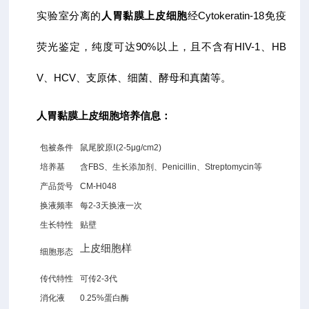
实验室分离的
人胃黏膜上皮细胞
经Cytokeratin-18免疫
荧光鉴定，纯度可达90%以上，且不含有HIV-1、HB
V、HCV、支原体、细菌、酵母和真菌等。
人胃黏膜上皮细胞
培养信息：
包被条件
鼠尾胶原Ⅰ(2-5μg/cm2)
培养基
含FBS、生长添加剂、Penicillin、Streptomycin等
产品货号
CM-H048
换液频率
每2-3天换液一次
生长特性
贴壁
上皮细胞样
细胞形态
传代特性
可传2-3代
消化液
0.25%蛋白酶