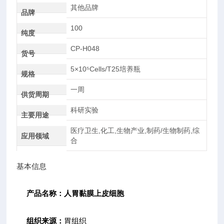
其他品牌
品牌
100
纯度
CP-H048
货号
5×10⁵Cells/T25培养瓶
规格
一周
供货周期
科研实验
主要用途
医疗卫生,化工,生物产业,制药/生物制药,综
应用领域
合
基本信息
产品名称：
人胃黏膜上皮细胞
组织来源：
胃组织