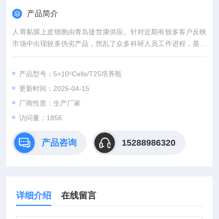
产品简介
人胃黏膜上皮细胞由青岛捷世康供应。针对近期有较多客户反映
市场中出现较多伪劣产品，扰乱了众多科研人员工作进程，基于
对我司产品质量的信息，我公司承诺凡在我公司购买ELISA试剂
盒产品均可先发货后付款。全部产品均有积分（同一单位可累
产品型号：5×10⁵Cells/T25培养瓶
计）可兑现iPhone、iPad、笔记本电脑、豪华双人旅游券等礼
更新时间：2025-04-15
品。
厂商性质：生产厂家
访问量：1856
产品咨询
15288986320
详细介绍
在线留言