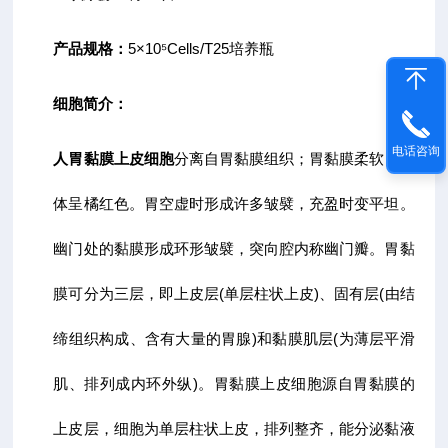
产品规格：
5×10⁵Cells/T25培养瓶
细胞简介：
电话咨询
人胃黏膜上皮细胞
分离自胃黏膜组织；胃黏膜柔软，活
体呈橘红色。胃空虚时形成许多皱襞，充盈时变平坦。
幽门处的黏膜形成环形皱襞，突向腔内称幽门瓣。胃黏
膜可分为三层，即上皮层(单层柱状上皮)、固有层(由结
缔组织构成、含有大量的胃腺)和黏膜肌层(为薄层平滑
肌、排列成内环外纵)。胃黏膜上皮细胞源自胃黏膜的
上皮层，细胞为单层柱状上皮，排列整齐，能分泌黏液