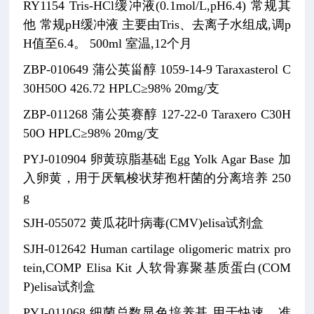
RY1154
Tris-HCl缓冲液(0.1mol/L,pH6.4)
常规其
他
常规pH缓冲液
主要由Tris、去离子水组成,调p
H值至6.4。
500ml
室温,12个月
ZBP-010649
蒲公英甾醇
1059-14-9
Taraxasterol
C
30H50O
426.72
HPLC≥98% 20mg/支
ZBP-011268
蒲公英赛醇
127-22-0
Taraxero
C30H
50O
HPLC≥98% 20mg/支
PYJ-010904
卵黄琼脂基础
Egg Yolk Agar Base
加
入卵黄，用于厌氧梭状芽孢杆菌的分离培养
250
g
SJH-055072
黄瓜花叶病毒(CMV)elisa试剂盒
SJH-012642
Human cartilage oligomeric matrix pro
tein,COMP Elisa Kit
人软骨寡聚基质蛋白(COM
P)elisa试剂盒
PYJ-011068
细菌总数显色培养基
用于快速、准