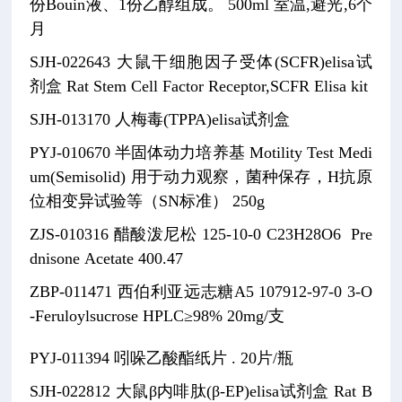
份Bouin液、1份乙醇组成。
500ml
室温,避光,6个
月
SJH-022643
大鼠干细胞因子受体(SCFR)elisa试
剂盒
Rat Stem Cell Factor Receptor,SCFR Elisa kit
SJH-013170
人梅毒(TPPA)elisa试剂盒
PYJ-010670
半固体动力培养基
Motility Test Medi
um(Semisolid)
用于动力观察，菌种保存，H抗原
位相变异试验等（SN标准）
250g
ZJS-010316
醋酸泼尼松
125-10-0
C23H28O6
Pre
dnisone Acetate
400.47
ZBP-011471
西伯利亚远志糖A5
107912-97-0
3-O
-Feruloylsucrose
HPLC≥98% 20mg/支
PYJ-011394
吲哚乙酸酯纸片
.
20片/瓶
SJH-022812
大鼠β内啡肽(β-EP)elisa试剂盒
Rat B