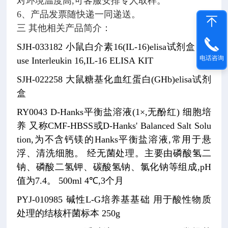
对环境温度高,可客服安排专人取样。
6、产品发票随快递一同递送。
三 其他相关产品简介：
SJH-033182
小鼠白介素16(IL-16)elisa试剂盒
Mo
电话咨询
use Interleukin 16,IL-16 ELISA KIT
SJH-022258
大鼠糖基化血红蛋白(GHb)elisa试剂
盒
RY0043
D-Hanks平衡盐溶液(1×,无酚红)
细胞培
养
又称CMF-HBSS或D-Hanks' Balanced Salt Solu
tion,为不含钙镁的Hanks平衡盐溶液,常用于悬
浮、清洗细胞。
经无菌处理。主要由磷酸氢二
钠、磷酸二氢钾、碳酸氢钠、氯化钠等组成,pH
值为7.4。
500ml
4℃,3个月
PYJ-010985
碱性L-G培养基基础
用于酸性物质
处理的结核杆菌标本
250g