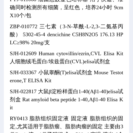
确同时检测所有细菌，呈红色，培养24小时
9cm
X10个/包
ZBP-010772
三七素（3-N-草酰-L-2,3-二氨基丙
酸）
5302-45-4
dencichine
C5H8N2O5
176.13
HP
LC≥98% 20mg/支
SJH-012609
Human cytovillin/ezrin,CVL Elisa Kit
人细胞绒毛蛋白/埃兹蛋白(CVL)elisa试剂盒
SJH-033367
小鼠睾酮(T)elisa试剂盒
Mouse Testot
erone,T ELISA Kit
SJH-022817
大鼠β淀粉样蛋白1-40(Aβ1-40)elisa试
剂盒
Rat amyloid beta peptide 1-40,Aβ1-40 Elisa K
it
RY0413
脂肪组织固定液
固定液
脂肪组织的固
定,尤其适用于脂肪瘤、脂肪肉瘤的固定
主要由3