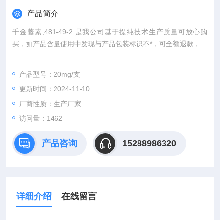
产品简介
千金藤素,481-49-2 是我公司基于提纯技术生产质量可放心购
买，如产品含量使用中发现与产品包装标识不*，可全额退款，为
使广大客户一站式购齐所需试剂我公司同时代理：中检所标准
品、食品分析标准品、环境标准品同时提供技术服务支持，基于
产品型号：20mg/支
对我司产品质量的保证，院校及医院客户可先发货后付款。 同单
更新时间：2024-11-10
位购货积分每季度均可参加礼品兑换（iphone 6、iPhone5s、iP
ad m
厂商性质：生产厂家
访问量：1462
产品咨询
15288986320
详细介绍
在线留言