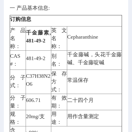
一 产品基本信息:
订购信息
产品
英文
千金藤素,
Cepharanthine
名
名
481-49-2
称：
称：
千金藤碱，头花千金藤
CAS
别
481-49-2
碱、千金藤啶碱
#：
名：
保存
C37H38N2
分子
常温保存
方
O6
式：
式：
分子
有效
606.71
二十四个月
量：
期：
规
用
20mg/支
用作含量测定
格：
途：
含