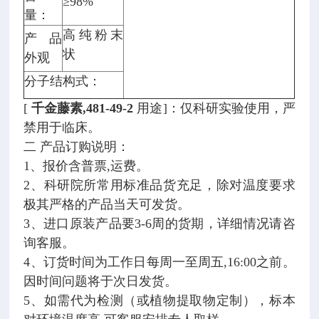
≥98%
量：
高纯粉末
产品
状
外观
分子结构式：
[
千金藤素,481-49-2
用途]：仅科研实验使用，严
禁用于临床。
二 产品订购说明：
1、报价含普票,运费。
2、科研院所常用标准品货充足，除对温度要求
极其严格的产品当天可发货。
3、进口原装产品要3-6周的货期，详细情况请咨
询客服。
4、订货时间为工作日每周一至周五,16:00之前。
因时间问题将于次日发货。
5、如需代为检测（或植物提取物定制），标本