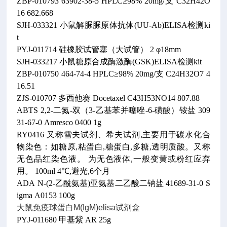
ZBP-010793 63902-38-5 HPLC≥98% 20mg/支 C32H42O
16 682.668
SJH-033321 小鼠解脲脲原体抗体(UU-Ab)ELISA检测ki
t
PYJ-011714 硅橡胶试管塞（大试管） 2 φ18mm
SJH-033217 小鼠糖原合成酶激酶(GSK)ELISA检测kit
ZBP-010750 464-74-4 HPLC≥98% 20mg/支 C24H32O7 4
16.51
ZJS-010707 多西他赛 Docetaxel C43H53NO14 807.88
ABTS 2,2-二氮-双（3-乙基苯并噻唑-6-磺酸）铵盐 309
31-67-0 Amresco 0400 1g
RY0416 又称雪夫试剂、希夫试剂,主要用于碳水化合
物染色：如糖原,粘蛋白,糖蛋白,多糖,透明质酸。又称
无色品红染色液。 为无色液体,一般变黄或粉红应弃
用。 100ml 4℃,避光,6个月
ADA N-(2-乙酰氨基)亚氨基二乙酸二钠盐 41689-31-0 S
igma A0153 100g
大鼠免疫球蛋白M(IgM)elisa试剂盒
PYJ-011680 甲基紫 AR 25g