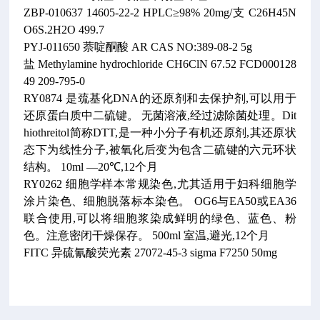
ZBP-010637 14605-22-2 HPLC≥98% 20mg/支 C26H45N
O6S.2H2O 499.7
PYJ-011650 萘啶酮酸 AR CAS NO:389-08-2 5g
盐 Methylamine hydrochloride CH6ClN 67.52 FCD000128
49 209-795-0
RY0874 是巯基化DNA的还原剂和去保护剂,可以用于
还原蛋白质中二硫键。 无菌溶液,经过滤除菌处理。Dit
hiothreitol简称DTT,是一种小分子有机还原剂,其还原状
态下为线性分子,被氧化后变为包含二硫键的六元环状
结构。 10ml —20℃,12个月
RY0262 细胞学样本常规染色,尤其适用于妇科细胞学
涂片染色、细胞脱落标本染色。 OG6与EA50或EA36
联合使用,可以将细胞浆染成鲜明的绿色、蓝色、粉
色。注意密闭干燥保存。 500ml 室温,避光,12个月
FITC 异硫氰酸荧光素 27072-45-3 sigma F7250 50mg