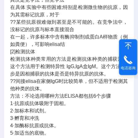
在具体 实验中有些困难;特别是检测微生物的抗原，因
为其需标记抗原，对于
??某些抗原很难做到甚至是不可能的。在竞争法中，
没标记的抗原与标本直接混合
在一起，许多标本中含有酶抑制剂或蛋白A样物质（例
如粪便），可影响elisa结
[2]检测抗体
检测抗体种类常用的方法是检测抗体种类的捕获法，
这个方法用于检测特异性 IgG,IgA盒IgM。这个方法的*
电话咨询
步是因相捕获的抗体是否是特异抗原的抗体。
??间接elisa在家侧IgG时比较简单，但不适用于检测其
他种类的抗体。
方法：不论选用哪种方法ELISA都包括6个步骤
1·抗原或抗体吸附于固相。
2·加标本和试剂。
3·孵育和冲洗
4·加酶标抗原或抗体。
5·加适当的底物。