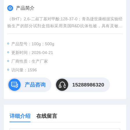
产品简介
（BHT）2,6-二叔丁基对甲酚;128-37-0；青岛捷世康根据实验经
验生产的部分试剂盒指标采用美国R&D抗体包被，具有灵敏度
高、快速准确、操作方便、易于保存等优点。广泛用于科研课题
研究，以及论文发表。同时提供全程技术服务或免费代测服务
产品型号：100g；500g
（山东省内可上门取样）。咨询订购。购买产品均有积分相赠
更新时间：2026-04-21
（同一单位可累计）可兑换手机、笔记本电脑等礼品
厂商性质：生产厂家
访问量：1596
产品咨询
15288986320
详细介绍
在线留言