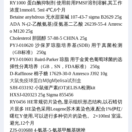
RY1000 蛋白酶抑制剂 使用前用PMSF溶剂溶解,其工作
浓度1mmol/L 5ml 4℃,6个月
Betaine anyhdrous 无水甜菜碱 107-43-7 sigma B2629 25g
ADA N-(2-乙酰氨基)亚氨基二乙酸 26239-55-4 Amresc
o M120 25g
Cholesterol 胆固醇 57-88-5 CHINA 25g
PYJ-010620 沙保罗琼脂培养基(SDB) 用于真菌检测
（GB标准） 250g
PYJ-010601 Baird-Parker 琼脂 用于金黄色葡萄球菌的选
择性分离培养（GB，SN，FDA标准） 250g
D-Raffinose 棉子糖 17629-30-0 Amresco J392 10g
大鼠免疫球蛋白M(IgM)elisa试剂盒
SJH-033192 小鼠催产素(OT)ELISA检测kit
HXSJ-020323 25g Sigma 855456
RY0456 HE常规切片染色,显示组织形态结构,以石蜡切
片居多 HE染色采用Leagene苏木素染色液,配合1%伊红/
曙红Y使用,可以进行多种切片的染色。 2×100ml 室温,
避光,12个月
ZJS-010688 4-氨基-5-氨基甲酰基咪唑