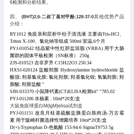
6检测和分析结果。
四、
(BHT)2,6-二叔丁基对甲酚;128-37-0
其他优势产品
介绍：
RY1012 免疫亲和层析中柱子清洗液 主要由Tris-HCl、
Triton X-100、氯化钠等组成 500ml 室温,6个月
PYJ-010542 结晶紫中性红胆盐琼脂 (VRBA) 用于大肠
菌群的固体平板检测（SN标准） 250g
ZJS-010523 吉非罗齐 C15H22O3 250.34
HXSJ-020124 盐酸羟胺 Hydroxylamine hydrochloride 盐
酸胲; 羟基氯化胺; 氯化羟胺; 羟基氯化铵; 氢氯羟胺; 羟
胺酸; 羟胺盐酸 "
SJH-033370 小鼠降钙素(CT)ELISA检测kit" "785.02
PYJ-011206 水杨素 . 10ml*20支/盒
大鼠免疫球蛋白M(IgM)elisa试剂盒
PYJ-011151 改良月桂基硫酸盐胰蛋白胨肉汤-万古霉
素 用于阪崎杆菌选择性增菌培养 10ml*20支/盒
D(+)-Tryptophan D-色氨酸 153-94-6 SigmaT9753 5g