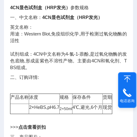
4CN显色试剂盒（HRP发光）
参数规格
一、中文名称：
4CN显色试剂盒（HRP发光）
英文名称：
用途：Western Blot,免疫组织化学,用于检测过氧化物酶的
活性
试剂组成：4CN中文名称为4-氯-1-萘酚,是过氧化物酶的发
色底物,形成蓝紫色不溶性产物。主要由4CN和氧化剂、T
BS组成。
二、订购详情:
产品名称
浓度
规格
保存条件
货期
电话咨询
2×HeBS,pH6.7
4℃,避光,6个月
现货
2×50ml
>>>
点击查看折扣
三、产品图片：