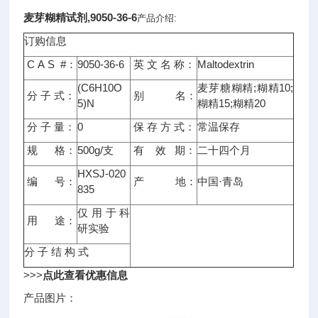
麦芽糊精试剂,9050-36-6
产品介绍:
订购信息
C A S #：
9050-36-6
英 文 名 称：
Maltodextrin
(C6H10O
麦芽糖糊精;糊精10;
分 子 式：
别 名：
5)N
糊精15;糊精20
分 子 量：
0
保 存 方 式：
常温保存
规 格：
500g/支
有 效 期：
二十四个月
HXSJ-020
编 号：
产 地：
中国·青岛
835
仅用于科
用 途：
研实验
分 子 结 构 式
>>>
点此查看优惠信息
产品图片：