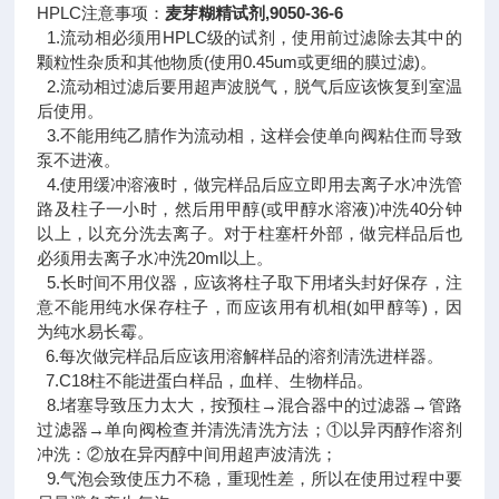
HPLC注意事项：
麦芽糊精试剂,9050-36-6
1.流动相必须用HPLC级的试剂，使用前过滤除去其中的
颗粒性杂质和其他物质(使用0.45um或更细的膜过滤)。
2.流动相过滤后要用超声波脱气，脱气后应该恢复到室温
后使用。
3.不能用纯乙腈作为流动相，这样会使单向阀粘住而导致
泵不进液。
4.使用缓冲溶液时，做完样品后应立即用去离子水冲洗管
路及柱子一小时，然后用甲醇(或甲醇水溶液)冲洗40分钟
以上，以充分洗去离子。对于柱塞杆外部，做完样品后也
必须用去离子水冲洗20ml以上。
5.长时间不用仪器，应该将柱子取下用堵头封好保存，注
意不能用纯水保存柱子，而应该用有机相(如甲醇等)，因
为纯水易长霉。
6.每次做完样品后应该用溶解样品的溶剂清洗进样器。
7.C18柱不能进蛋白样品，血样、生物样品。
8.堵塞导致压力太大，按预柱→混合器中的过滤器→管路
过滤器→单向阀检查并清洗清洗方法；①以异丙醇作溶剂
冲洗：②放在异丙醇中间用超声波清洗；
9.气泡会致使压力不稳，重现性差，所以在使用过程中要