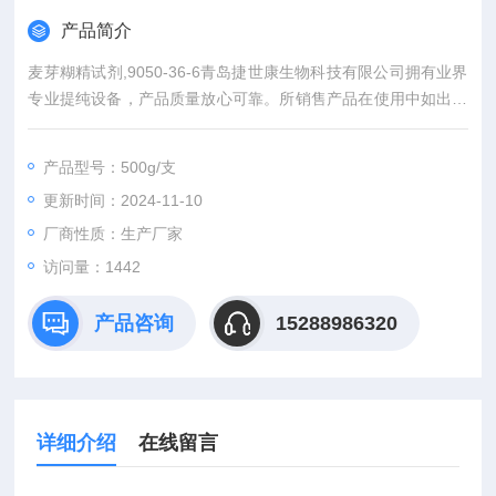
产品简介
麦芽糊精试剂,9050-36-6青岛捷世康生物科技有限公司拥有业界
专业提纯设备，产品质量放心可靠。所销售产品在使用中如出现
实际含量与产品外包标示不*可全额退款。同时代理：中检所标准
品、*标准品。同一单位购买我司产品可积累积分兑换（手机、电
产品型号：500g/支
脑、平板电脑等）。
更新时间：2024-11-10
厂商性质：生产厂家
访问量：1442
产品咨询
15288986320
详细介绍
在线留言