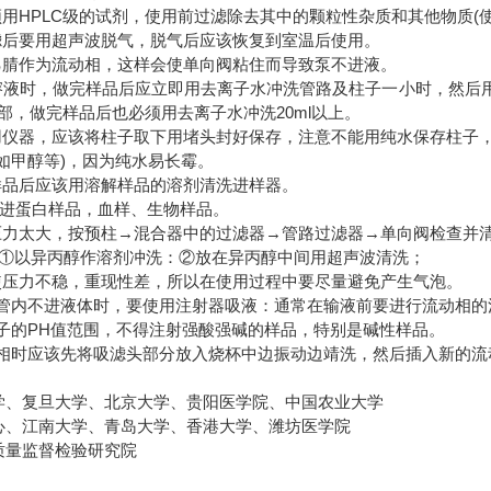
须用HPLC级的试剂，使用前过滤除去其中的颗粒性杂质和其他物质(使用
滤后要用超声波脱气，脱气后应该恢复到室温后使用。
乙腈作为流动相，这样会使单向阀粘住而导致泵不进液。
溶液时，做完样品后应立即用去离子水冲洗管路及柱子一小时，然后用
部，做完样品后也必须用去离子水冲洗20ml以上。
用仪器，应该将柱子取下用堵头封好保存，注意不能用纯水保存柱子
如甲醇等)，因为纯水易长霉。
样品后应该用溶解样品的溶剂清洗进样器。
不能进蛋白样品，血样、生物样品。
压力太大，按预柱→混合器中的过滤器→管路过滤器→单向阀检查并
①以异丙醇作溶剂冲洗：②放在异丙醇中间用超声波清洗；
使压力不稳，重现性差，所以在使用过程中要尽量避免产生气泡。
液管内不进液体时，要使用注射器吸液：通常在输液前要进行流动相的
柱子的PH值范围，不得注射强酸强碱的样品，特别是碱性样品。
动相时应该先将吸滤头部分放入烧杯中边振动边靖洗，然后插入新的
、复旦大学、北京大学、贵阳医学院、中国农业大学
、江南大学、青岛大学、香港大学、潍坊医学院
质量监督检验研究院