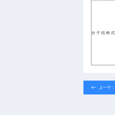
分 子 结 构 式
上一个