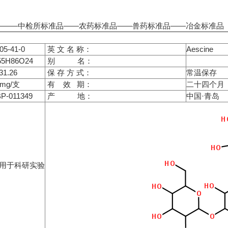
——中检所标准品——农药标准品——兽药标准品——冶金标准品
05-41-0
英 文 名 称：
Aescine
55H86O24
别 名：
31.26
保 存 方 式：
常温保存
0mg/支
有 效 期：
二十四个月
P-011349
产 地：
中国·青岛
用于科研实验