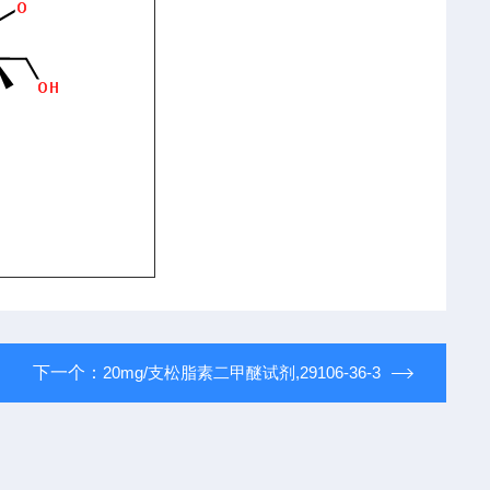
下一个：
20mg/支松脂素二甲醚试剂,29106-36-3