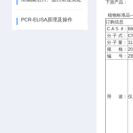
下游产品：
植物标准品—
PCR-ELISA原理及操作
订购信息
C A S #：
68
分 子 式：
C
分 子 量：
11
规 格：
2
编 号：
ZB
用 途：
仅