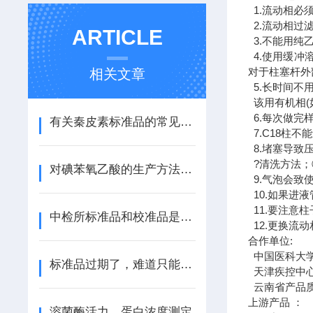
1.流动相必
2.流动相过
ARTICLE
3.不能用纯
4.使用缓冲
对于柱塞杆外
相关文章
5.长时间不
该用有机相(
6.每次做完
有关秦皮素标准品的常见问题
7.C18柱
8.堵塞导致
?清洗方法；
对碘苯氧乙酸的生产方法和应用
9.气泡会致
10.如果进
11.要注意
中检所标准品和校准品是一样的吗
12.更换流
合作单位:
中国医科大学
标准品过期了，难道只能扔掉吗
天津疾控中心
云南省产品
上游产品 ：
溶菌酶活力、蛋白浓度测定