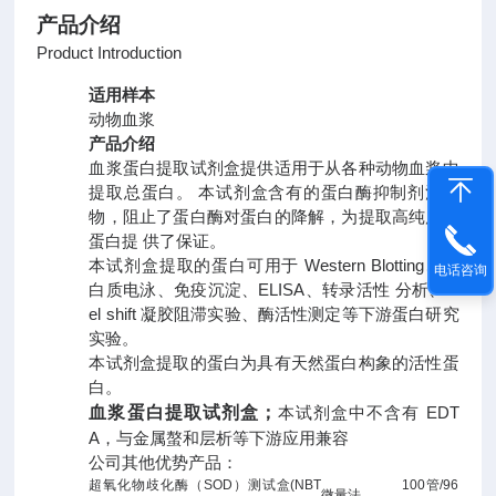
产品介绍
Product Introduction
适用样本
动物血浆
产品介绍
血浆蛋白提取试剂盒提供适用于从各种动物血浆中
提取总蛋白。 本试剂盒含有的蛋白酶抑制剂混合
物，阻止了蛋白酶对蛋白的降解，为提取高纯度的
蛋白提 供了保证。
本试剂盒提取的蛋白可用于 Western Blotting、蛋
电话咨询
白质电泳、免疫沉淀、ELISA、转录活性 分析、G
el shift 凝胶阻滞实验、酶活性测定等下游蛋白研究
实验。
本试剂盒提取的蛋白为具有天然蛋白构象的活性蛋
白。
血浆蛋白提取试剂盒；
本试剂盒中不含有 EDT
A，与金属螯和层析等下游应用兼容
公司其他优势产品：
超氧化物歧化酶（
SOD
）测试盒
(NBT
100
管
/96
微量法