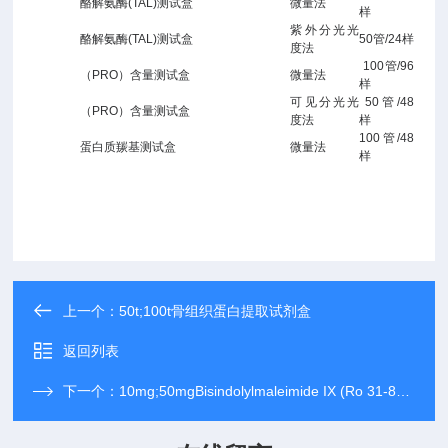
酪解氨酶
(TAL)测试盒
微量法
样
紫外分光光
酪解氨酶
(TAL)测试盒
50
管
/24
样
度法
100
管
/96
（
PRO
）含量测试盒
微量法
样
可见分光光
50
管
/48
（
PRO
）含量测试盒
度法
样
100
管
/48
蛋白质羰基测试盒
微量法
样
上一个：
50t;100t骨组织蛋白提取试剂盒
返回列表
下一个：
10mg;50mgBisindolylmaleimide IX (Ro 31-8220) Mesylate