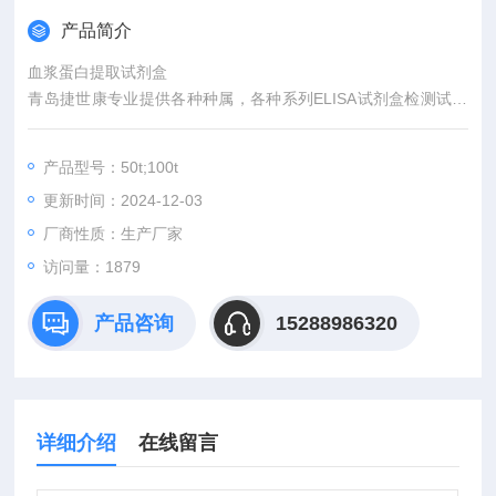
产品简介
血浆蛋白提取试剂盒
青岛捷世康专业提供各种种属，各种系列ELISA试剂盒检测试剂
盒，经营进口分装和原装、国产的Elisa试剂盒，*，技术严格，
无效果退款退货。购均有积分相赠（同一单位可累计）可兑换手
产品型号：50t;100t
机、笔记本电脑等礼品，咨询及订购。
更新时间：2024-12-03
厂商性质：生产厂家
访问量：1879
产品咨询
15288986320
详细介绍
在线留言