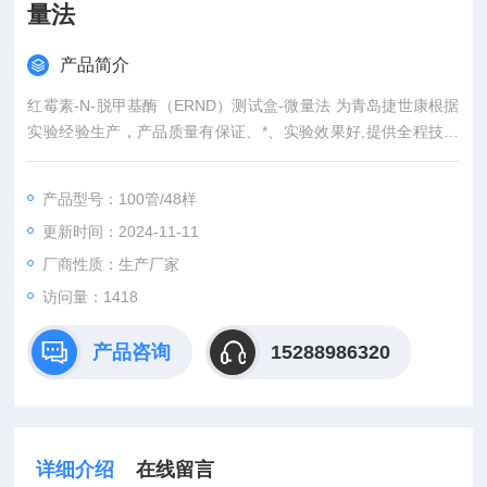
量法
产品简介
红霉素-N-脱甲基酶（ERND）测试盒-微量法 为青岛捷世康根据
实验经验生产，产品质量有保证、*、实验效果好,提供全程技术
服务或免费代测服务（山东省内可上门取样）产品具有灵敏度
高，快速,准确,操作简单,易于保存等优点。咨询订购。
产品型号：100管/48样
更新时间：2024-11-11
厂商性质：生产厂家
访问量：1418
产品咨询
15288986320
详细介绍
在线留言