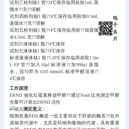
试剂三粉剂核1 管??4℃保存临用前加1mL 蒸
馏水??充??溶解
试剂四粉剂核1 瓶??4℃保存临用前加0.5mL
电
蒸馏水??充??溶解
子
试剂五粉剂核1 瓶??4℃保存临用前??加蒸馏
名
水4.5mL 充??溶解
片
试剂六液体核1 瓶??4℃保存
试剂七液体核1 瓶??4℃保存
标准液液体核1 瓶??-20℃保存临用前取1.5m
L EP 管??加入10μl 标准液??加990μl 蒸馏
水，混匀即为 0.05 mmol/L 标准甲醛溶液??
4℃保存
工作原理
：
ERND 催化红霉素释放甲醛??通过Nash 比色测定甲醛
含量可计算出ERND 活性
测定意义
：
细胞色素P450 酶是一组主要存在于肝脏的酶系??在外
源物质代谢中，尤其是药物和毒物的代谢，具有重要