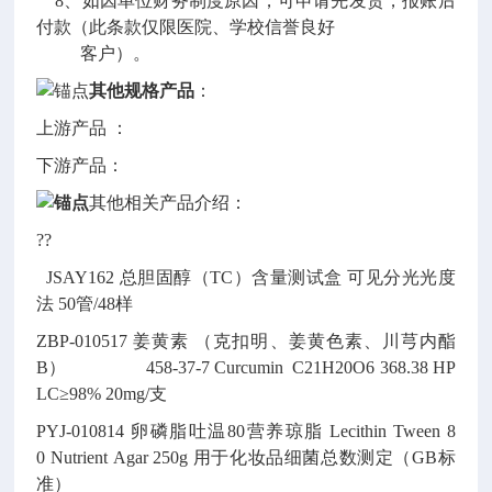
8、如因单位财务制度原因，可申请先发货，报账后
付款（此条款仅限医院、学校信誉良好
客户）。
其他规格产品
：
上游产品 ：
下游产品：
其他相关产品介绍：
??
JSAY162
总胆固醇（TC）含量测试盒
可见分光光度
法
50管/48样
ZBP-010517
姜黄素 （克扣明、姜黄色素、川芎内酯
B）
458-37-7
Curcumin
C21H20O6
368.38
HP
LC≥98% 20mg/支
PYJ-010814
卵磷脂吐温80营养琼脂
Lecithin Tween 8
0 Nutrient Agar
250g
用于化妆品细菌总数测定（GB标
准）