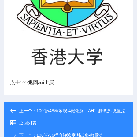
点击>>>
返回zui上层
上一个：
100管/48样苯胺-4羟化酶（AH）测试盒-微量法
返回列表
下一个：
100管/96样血钾浓度测试盒-微量法