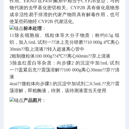
作用。ERND 在P450 酶系中相当于CYP2B亚型，与药
物代谢的去甲基化密切相关。CYP2B 具有催化底物形
成非活性易于排泄的代谢产物而具有解毒作用，也可
使某些药物经 CYP2B 代谢活化。
标本处理
：
11除去细胞核、线粒体等大分子物质；称约0.5g 组
织，加入1mL 试剂一??冰上充分研磨??10 000g 4℃离心
30min??取上清液??转入超速离心管中
2粗制微粒体100 000g??4℃??离心60min??弃上清液
3除血红蛋白等杂质：向步骤2 的沉淀中加1mL 试剂
一??盖紧后充??震荡溶解??100 000g离心30min??弃??清
液
4zui??微粒体向步骤3 的沉淀中加试剂二0.5mL??充??震
荡溶解，即粗酶液，待测，该待测液需当天使用
产品图片
：