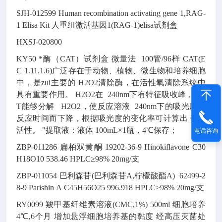
SJH-012599
Human recombination activating gene 1,RAG-
1 Elisa Kit
人重组激活基因1(RAG-1)elisa试剂盒
HXSJ-020800
KY50
*酶（CAT）试剂盒
微量法
100管/96样
CAT(E
C 1.11.1.6)广泛存在于动物、植物、微生物和培养细胞
中，是zui主要的 H2O2清除酶，在活性氧清除系统中
具有重要作用。
H2O2在 240nm下有特征吸收峰，CA
T能够分解 H2O2，使反应溶液 240nm下的吸光度随
反应时间而下降，根据吸光度的变化率可计算出 CAT
活性。
"提取液：液体 100mL×1瓶，4℃保存；
电话咨询
ZBP-011286
扁柏双黄酮
19202-36-9
Hinokiflavone
C30
H18O10
538.46
HPLC≥98% 20mg/支
ZBP-011054
巴利森苷(巴利森苷A,柠檬酸酯A)
62499-2
8-9
Parishin A
C45H56O25
996.918
HPLC≥98% 20mg/支
RY0099
羧甲基纤维素溶液(CMC,1%)
500ml
细胞培养
4℃,6个月
增加悬浮细胞培养基的黏度
经高压灭菌处