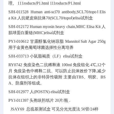
理。
111roducts/P1.html
111roducts/P1.html
SJH-011528
Human anti-scl70 antibody,SCL70/topoⅠElis
a Kit
人抗硬皮病抗体70(SCL70/topoⅠ)elisa试剂盒
SJH-012172
Human myosin heavy chain,MHC Elisa Kit
人
肌球蛋白重链(MHC)elisa试剂盒
PYJ-010612
甘露醇氯化钠琼脂
Mannitol Salt Agar
250g
用于金黄色葡萄球菌选择性分离培养
SJH-033713
小鼠脂褐质（LF）elisa试剂盒
RY0742
免疫染色二抗稀释液
100ml
免疫组化
4℃,12个
月
免疫染色中稀释二抗、可以防止抗体效价下降,减少
抗体在组织上的非特异性吸附
主要由TBS、明胶、BS
A、防腐剂等组成。
SJH-012977
人(POSTN) elisa试剂盒
PYJ-011397
头孢呋肟纸片
20片/瓶
.
JSAY69
总巯基测试盒
可见分光光度法
50管/24样