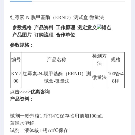
红霉素-N-脱甲基酶（ERND）测试盒-微量法
参数规格 产品资料 工作原理 测定意义
产品图片 订购流程
合作单位
参数规格
：
检测方
编号
产品名称
规格
法
KY2
红霉素-N-脱甲基酶（ERND）测
100管/4
微量法
00
试盒-微量法
8样
点击>>>>
优惠咨询
产品资料
：
试剂一粉剂核1 瓶??4℃保存临用前加100mL
蒸馏水溶解
试剂二液体核1 瓶??4℃保存