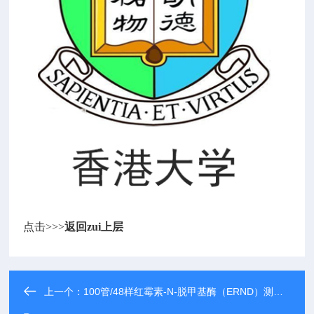
点击>>>
返回zui上层
上一个：
100管/48样红霉素-N-脱甲基酶（ERND）测试盒-微量法