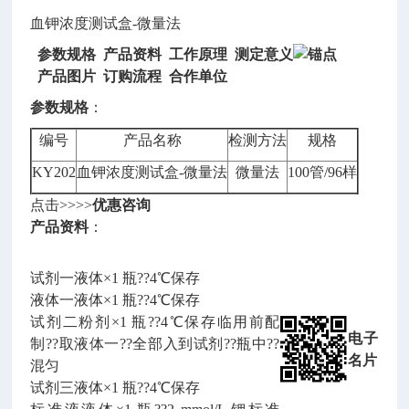
血钾浓度测试盒-微量法
参数规格 产品资料 工作原理 测定意义
产品图片 订购流程
合作单位
参数规格
：
编号
产品名称
检测方法
规格
KY202
血钾浓度测试盒-微量法
微量法
100管/96样
点击>>>>
优惠咨询
产品资料
：
试剂一液体×1 瓶??4℃保存
液体一液体×1 瓶??4℃保存
试剂二粉剂×1 瓶??4℃保存临用前配
电子
制??取液体一??全部入到试剂??瓶中??
名片
混匀
试剂三液体×1 瓶??4℃保存