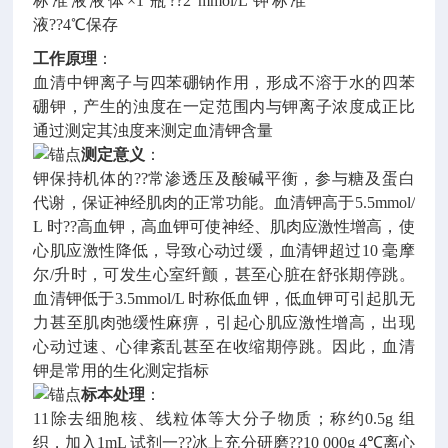
标准液液体×1 瓶??2 mmol/L 钾标准
液??4℃保存
工作原理
：
血清中钾离子与四苯硼钠作用，形成不溶于水的四苯
硼钾，产生的浊度在一定范围内与钾离子浓度成正比
通过测定其浊度来测定血清钾含量
测定意义
：
钾保持机体的??常渗透压及酸碱平衡，参与糖及蛋白
代谢，保证神经肌肉的正常功能。血清钾高于5.5mmol/
L 时??高血钾，高血钾可使神经、肌肉应激性增高，使
心肌应激性降低，导致心动过缓，血清钾超过10 毫摩
尔/升时，可发生心室纤颤，甚至心脏在舒张期停跳。
血清钾低于3.5mmol/L 时称低血钾，低血钾可引起肌无
力甚至肌肉弛缓性麻痹，引起心肌应激性增高，出现
心动过速、心律紊乱甚至在收缩期停跳。因此，血清
钾是常用的生化测定指标
标本处理
：
11除去细胞核、线粒体等大分子物质；称约0.5g 组
织，加入1mL 试剂一??冰上充分研磨??10 000g 4℃离心