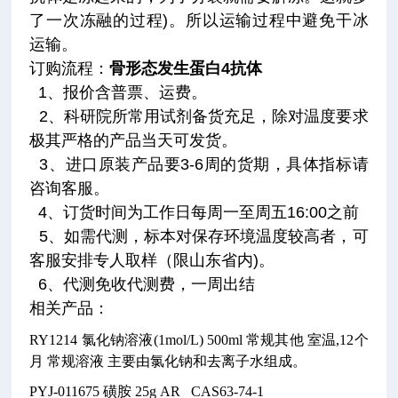
了一次冻融的过程)。所以运输过程中避免干冰
运输。
订购流程
：
骨形态发生蛋白4抗体
1、报价含普票、运费。
2、科研院所常用试剂备货充足，除对温度要求
极其严格的产品当天可发货。
3、进口原装产品要3-6周的货期，具体指标请
咨询客服。
4、订货时间为工作日每周一至周五16:00之前
5、如需代测，标本对保存环境温度较高者，可
客服安排专人取样（限山东省内)。
6、代测免收代测费，一周出结
相关产品
：
RY1214
氯化钠溶液(1mol/L)
500ml
常规其他
室温,12个
月
常规溶液
主要由氯化钠和去离子水组成。
PYJ-011675
磺胺
25g
AR CAS63-74-1