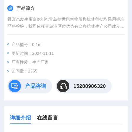
产品简介
骨形态发生蛋白8抗体;青岛捷世康生物所售抗体每批均采用标准
严格检验，我司依托青岛港区位优势有众多抗体生产公司建立良
好的合作关系，产品质量放心可靠。为解除老师报账上的困扰，
科研院校单位支持先发货后付款，免去您对产品质量的后顾之
产品型号：0.1ml
忧。
更新时间：2024-11-11
厂商性质：生产厂家
访问量：1565
产品咨询
15288986320
详细介绍
在线留言