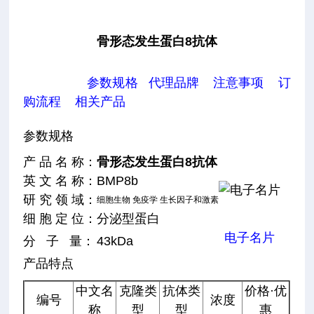
骨形态发生蛋白8抗体
参数规格
代理品牌
注意事项
订
购流程
相关产品
参数规格
产 品 名 称：
骨形态发生蛋白8抗体
英 文 名 称：
BMP8b
研 究 领 域：
细胞生物 免疫学 生长因子和激素
细 胞 定 位：
分泌型蛋白
电子名片
分 子 量：
43kDa
产品特点
中文名
克隆类
抗体类
价格·优
编号
浓度
称
型
型
惠