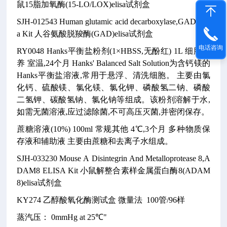
鼠15脂加氧酶(15-LO/LOX)elisa试剂盒
SJH-012543
Human glutamic acid decarboxylase,GAD Elis
a Kit
人谷氨酸脱羧酶(GAD)elisa试剂盒
电话咨询
RY0048
Hanks平衡盐粉剂(1×HBSS,无酚红)
1L
细胞培
养
室温,24个月
Hanks' Balanced Salt Solution为含钙镁的
Hanks平衡盐溶液,常用于悬浮、清洗细胞。
主要由氯
化钙、硫酸镁、氯化镁、氯化钾、磷酸氢二钠、磷酸
二氢钾、碳酸氢钠、氯化钠等组成。该粉剂溶解于水,
如需无菌溶液,应过滤除菌,不可高压灭菌,并密闭保存。
蔗糖溶液(10%)
100ml
常规其他
4℃,3个月
多种物质保
存液和辅助液
主要由蔗糖和去离子水组成。
SJH-033230
Mouse A Disintegrin And Metalloprotease 8,A
DAM8 ELISA Kit
小鼠解整合素样金属蛋白酶8(ADAM
8)elisa试剂盒
KY274
乙醇酸氧化酶测试盒
微量法
100管/96样
蒸汽压： 0mmHg at 25℃"