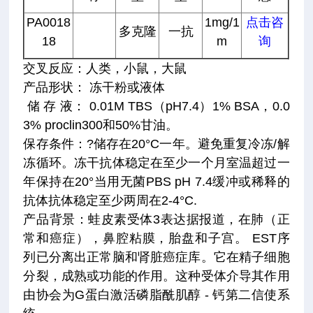
PA0018
1mg/1
点击咨
多克隆
一抗
18
m
询
交叉反应：人类，小鼠，大鼠
产品形状： 冻干粉或液体
储 存 液： 0.01M TBS（pH7.4）1% BSA，0.0
3% proclin300和50%甘油。
保存条件：?储存在20°C一年。避免重复冷冻/解
冻循环。冻干抗体稳定在至少一个月室温超过一
年保持在20°当用无菌PBS pH 7.4缓冲或稀释的
抗体抗体稳定至少两周在2-4°C.
产品背景：蛙皮素受体3表达据报道，在肺（正
常和癌症），鼻腔粘膜，胎盘和子宫。 EST序
列已分离出正常脑和肾脏癌症库。它在精子细胞
分裂，成熟或功能的作用。这种受体介导其作用
由协会为G蛋白激活磷脂酰肌醇 - 钙第二信使系