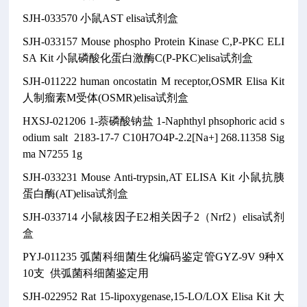
SJH-033570
小鼠AST elisa试剂盒
SJH-033157
Mouse phospho Protein Kinase C,P-PKC ELI
SA Kit
小鼠磷酸化蛋白激酶C(P-PKC)elisa试剂盒
SJH-011222
human oncostatin M receptor,OSMR Elisa Kit
人制瘤素M受体(OSMR)elisa试剂盒
HXSJ-021206
1-萘磷酸钠盐
1-Naphthyl phsophoric acid s
odium salt
2183-17-7
C10H7O4P-2.2[Na+]
268.11358
Sig
ma N7255
1g
SJH-033231
Mouse Anti-trypsin,AT ELISA Kit
小鼠抗胰
蛋白酶(AT)elisa试剂盒
SJH-033714
小鼠核因子E2相关因子2（Nrf2）elisa试剂
盒
PYJ-011235
弧菌科细菌生化编码鉴定管GYZ-9V
9种X
10支
供弧菌科细菌鉴定用
SJH-022952
Rat 15-lipoxygenase,15-LO/LOX Elisa Kit
大