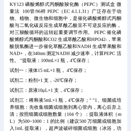
KY123
磷酸烯醇式丙酮酸羧化酶（PEPC）测试盒
微
量法
100管/96样
PEPC（EC 4.1.1.31）广泛存在于动
物、植物、微生物和细胞中，是催化磷酸烯醇式丙酮
酸与二氧化碳反应生成草酰乙酸呈不可逆反应的酶，
对三羧酸循环的运转起重要调节作用。
PEPC 催化磷
酸烯醇式丙酮酸和CO2 生成草酰乙酸和HPO42-，苹果
酸脱氢酶进一步催化草酰乙酸和NADH 生成苹果酸和
NAD+，在340nm 测定NADH 减少速率，计算PEPC 活
性。
"提取液：100mL×1 瓶，4℃保存；
试剂一：液体15 mL×1 瓶， 4℃保存；
试剂二：粉剂×1 支，-20℃保存；
试剂三：原液10μL×1 支，4℃保存；
试剂三：稀释液5mL×1 瓶，4℃保存；"
"1、细菌或培
养细胞：先收集细菌或细胞到离心管内，离心后弃上
清；按照细菌或细胞数量（104 个）：提取液体积（m
L）为500~1000：1 的比例（建议500 万细菌或细胞加
入1mL 提取液），超声波破碎细菌或细胞（冰浴，功