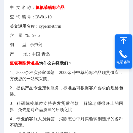
中
文
名
称：
氯氰菊酯标准品
查
询
编
号：
BW01-10
英文通用名称：cypermethrin
含 量 %: 97.5
剂 型: 杀虫剂
产
地：中国
·青岛
电话咨询
氯氰菊酯标准品
为什么选择
我们
？
1
、3000余种
实验室试剂
，2000余种
中草药
标准品现货供应，
方便您的一站式采购。
2
、提供产品专业定制服务，标准品可根据客户要求的规格包
装。
3
、科研院校单位支持先发货后付款，解除老师报账上的困
扰，免去您对产品质量的后顾之忧
4
、专业的客服人员解答，消除您心中对实验试剂选择的各种
不确定。