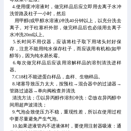
4.使用缓冲溶液时，做完样品后应立即用去离子水冲
洗管路及柱子一小时，然后
用甲醇(或甲醇水溶液)冲洗40分钟以上，以充分洗去
离子。对于柱塞杆外部，做完样品后也必须用去离子
水冲洗20ml以上。
5.长时间不用仪器，应该将柱子取下用堵头封好保
存，注意不能用纯水保存柱子，而应该用有机相(如甲
醇等)，因为纯水易长霉。
6.每次做完样品后应该用溶解样品的溶剂清洗进样
器。
7.C18柱不能进蛋白样品，血样、生物样品。
8.堵塞导致压力太大，按预柱→混合器中的过滤器→
管路过滤器→单向阀检查并清洗
清洗方法；①以异丙醇作溶剂冲洗：②放在异丙醇中
间用超声波清洗；
9.气泡会致使压力不稳，重现性差，所以在使用过程
中要尽量避免产生气泡。
10.如果进液管内不进液体时，要使用注射器吸液：通