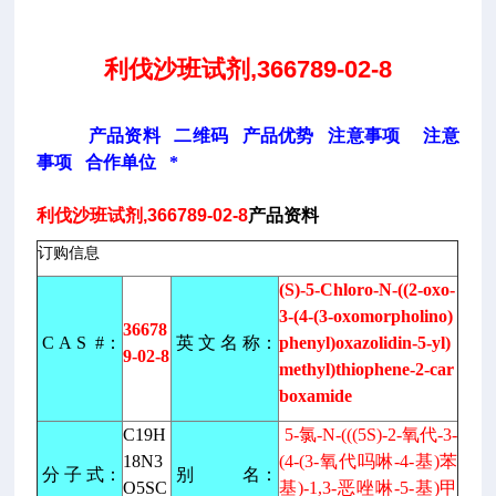
利伐沙班试剂,366789-02-8
产品资料
二维码
产品优势
注意事项
注意
事项
合作单位
*
利伐沙班试剂,366789-02-8
产品资料
订购信息
(S)-5-Chloro-N-((2-oxo-
3-(4-(3-oxomorpholino)
36678
C A S #：
英 文 名 称：
phenyl)oxazolidin-5-yl)
9-02-8
methyl)thiophene-2-car
boxamide
C19H
5-氯-N-(((5S)-2-氧代-3-
18N3
(4-(3-氧代吗啉-4-基)苯
分 子 式：
别 名：
O5SC
基)-1,3-恶唑啉-5-基)甲