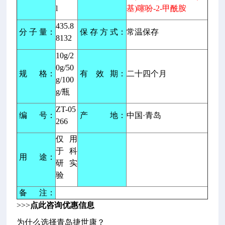
l
基)噻吩-2-甲酰胺
435.8
分 子 量：
保 存 方 式：
常温保存
8132
10g/2
0g/50
规 格：
有 效 期：
二十四个月
g/100
g/瓶
ZT-05
编 号：
产 地：
中国·青岛
266
仅用
于科
用 途：
研实
验
备 注：
>>>
点此咨询优惠信息
为什么选择青岛捷世康？