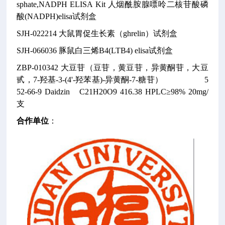
sphate,NADPH ELISA Kit
人烟酰胺腺嘌呤二核苷酸磷
酸(NADPH)elisa试剂盒
SJH-022214
大鼠胃促生长素（ghrelin）试剂盒
SJH-066036
豚鼠白三烯B4(LTB4) elisa试剂盒
ZBP-010342
大豆苷（豆苷，黄豆苷，异黄酮苷，大豆
甙，7-羟基-3-(4'-羟苯基)-异黄酮-7-糖苷）
5
52-66-9
Daidzin
C21H20O9
416.38
HPLC≥98% 20mg/
支
合作单位
：