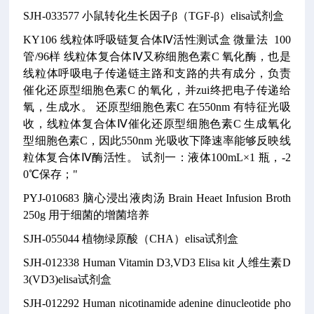
SJH-033577
小鼠转化生长因子β（TGF-β）elisa试剂盒
KY106
线粒体呼吸链复合体Ⅳ活性测试盒
微量法
100
管/96样
线粒体复合体Ⅳ又称细胞色素C 氧化酶，也是
线粒体呼吸电子传递链主路和支路的共有成分，负责
催化还原型细胞色素C 的氧化，并zui终把电子传递给
氧，生成水。
还原型细胞色素C 在550nm 有特征光吸
收，线粒体复合体Ⅳ催化还原型细胞色素C 生成氧化
型细胞色素C，因此550nm 光吸收下降速率能够反映线
粒体复合体Ⅳ酶活性。
试剂一：液体100mL×1 瓶，-2
0℃保存；"
PYJ-010683
脑心浸出液肉汤
Brain Heaet Infusion Broth
250g
用于细菌的增菌培养
SJH-055044
植物绿原酸（CHA）elisa试剂盒
SJH-012338
Human Vitamin D3,VD3 Elisa kit
人维生素D
3(VD3)elisa试剂盒
SJH-012292
Human nicotinamide adenine dinucleotide pho