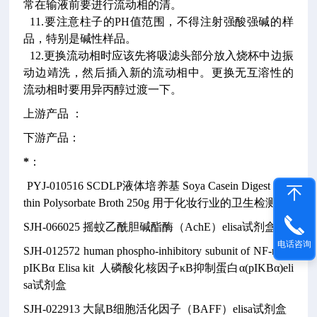
常在输液前要进行流动相的清。
11.要注意柱子的PH值范围，不得注射强酸强碱的样
品，特别是碱性样品。
12.更换流动相时应该先将吸滤头部分放入烧杯中边振
动边靖洗，然后插入新的流动相中。更换无互溶性的
流动相时要用异丙醇过渡一下。
上游产品 ：
下游产品：
*
：
PYJ-010516
SCDLP液体培养基
Soya Casein Digest Leci
thin Polysorbate Broth
250g
用于化妆行业的卫生检测
SJH-066025
摇蚊乙酰胆碱酯酶（AchE）elisa试剂盒
电话咨询
SJH-012572
human phospho-inhibitory subunit of NF-κBα,
pIKBα Elisa kit
人磷酸化核因子κB抑制蛋白α(pIKBα)eli
sa试剂盒
SJH-022913
大鼠B细胞活化因子（BAFF）elisa试剂盒