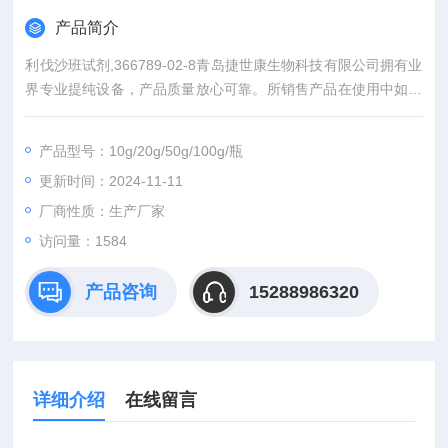
产品简介
利伐沙班试剂,366789-02-8青岛捷世康生物科技有限公司拥有业
界专业提纯设备，产品质量放心可靠。所销售产品在使用中如出
现实际含量与产品外包标示不*可全额退款。同时代理：中检所标
准品、*标准品。同一单位购买我司产品可积累积分兑换（手机、
产品型号：10g/20g/50g/100g/瓶
电脑、平板电脑等）。
更新时间：2024-11-11
厂商性质：生产厂家
访问量：1584
产品咨询
15288986320
详细介绍
在线留言